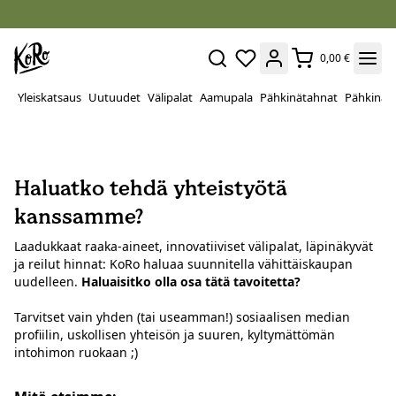
0,00 €
Yleiskatsaus
Uutuudet
Välipalat
Aamupala
Pähkinätahnat
Pähkinät
Haluatko tehdä yhteistyötä
kanssamme?
Laadukkaat raaka-aineet, innovatiiviset välipalat, läpinäkyvät
ja reilut hinnat: KoRo haluaa suunnitella vähittäiskaupan
uudelleen.
Haluaisitko olla osa tätä tavoitetta?
Tarvitset vain yhden (tai useamman!) sosiaalisen median
profiilin, uskollisen yhteisön ja suuren, kyltymättömän
intohimon ruokaan ;)