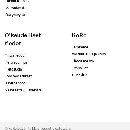
Toimituksen tila
Maksutavat
Ota yhteyttä
Oikeudelliset
KoRo
tiedot
Tiimimme
Vastuullisuus ja KoRo
Yritystiedot
Tietoa meistä
Peru sopimus
Työpaikat
Tietosuoja
Uutiskirje
Evästeasetukset
Käyttöehdot
Saavutettavuusseloste
© KoRo 2026. Kaikki oikeudet pidätetään.