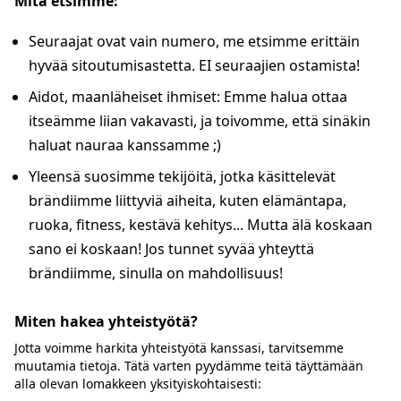
Mitä etsimme:
Seuraajat ovat vain numero, me etsimme erittäin
hyvää sitoutumisastetta. EI seuraajien ostamista!
Aidot, maanläheiset ihmiset: Emme halua ottaa
itseämme liian vakavasti, ja toivomme, että sinäkin
haluat nauraa kanssamme ;)
Yleensä suosimme tekijöitä, jotka käsittelevät
brändiimme liittyviä aiheita, kuten elämäntapa,
ruoka, fitness, kestävä kehitys... Mutta älä koskaan
sano ei koskaan! Jos tunnet syvää yhteyttä
brändiimme, sinulla on mahdollisuus!
Miten hakea yhteistyötä?
Jotta voimme harkita yhteistyötä kanssasi, tarvitsemme
muutamia tietoja. Tätä varten pyydämme teitä täyttämään
alla olevan lomakkeen yksityiskohtaisesti: