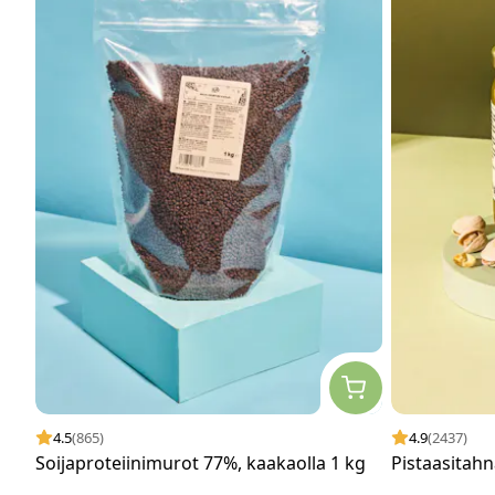
4.5
(865)
4.9
(2437)
Soijaproteiinimurot 77%, kaakaolla 1 kg
Pistaasitahn