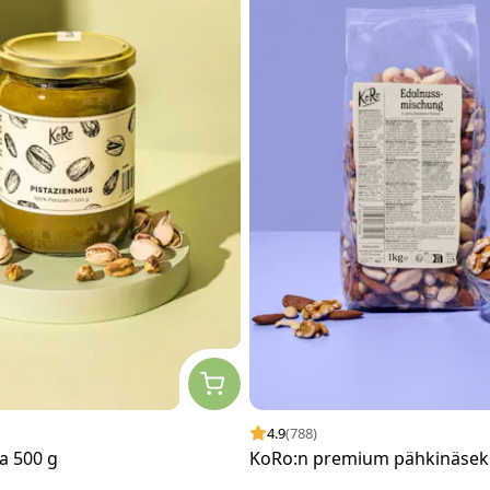
4.9
(788)
a 500 g
KoRo:n premium pähkinäseko