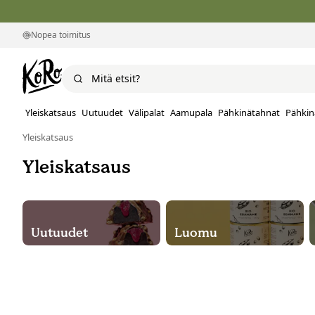
Nopea toimitus
Yleiskatsaus
Uutuudet
Välipalat
Aamupala
Pähkinätahnat
Pähkin
Yleiskatsaus
Yleiskatsaus
Uutuudet
Luomu