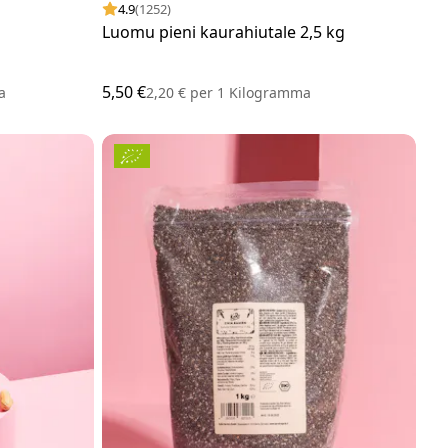
4.9
(1252)
Luomu pieni kaurahiutale 2,5 kg
5,50 €
a
2,20 €
per
1 Kilogramma