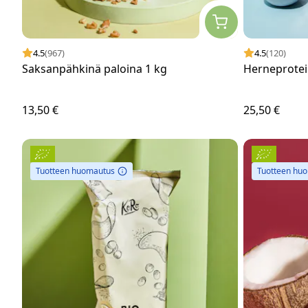
4.5
(967)
4.5
(120)
Saksanpähkinä paloina 1 kg
Herneprotei
13,50 €
25,50 €
Tuotteen huomautus
Tuotteen hu