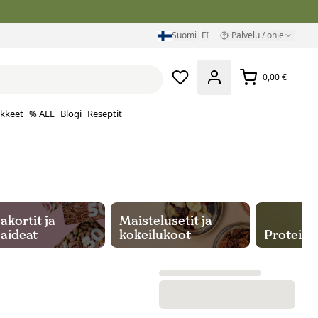
Suomi
|
FI
Palvelu / ohje
0,00 €
ikkeet
% ALE
Blogi
Reseptit
akortit ja
Maistelusetit ja
aideat
kokeilukoot
Proteiini