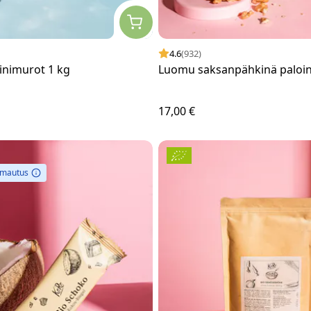
4.6
(932)
inimurot 1 kg
Luomu saksanpähkinä paloin
17,00 €
omautus