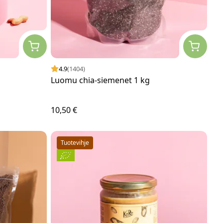
4.9
(1404)
Luomu chia-siemenet 1 kg
10,50 €
Tuotevihje