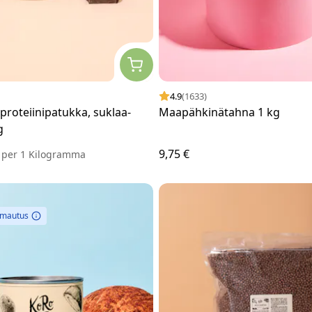
4.9
(1633)
roteiinipatukka, suklaa-
Maapähkinätahna 1 kg
g
9,75 €
€
per
1 Kilogramma
omautus