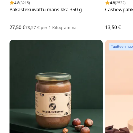
4.8
(3215)
4.8
(2532)
Pakastekuivattu mansikka 350 g
Cashewpähki
27,50 €
13,50 €
78,57 €
per
1 Kilogramma
Tuotteen hu