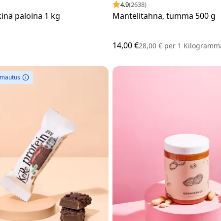
4.9
(2638)
nä paloina 1 kg
Mantelitahna, tumma 500 g
14,00 €
28,00 €
per
1 Kilogramm
omautus