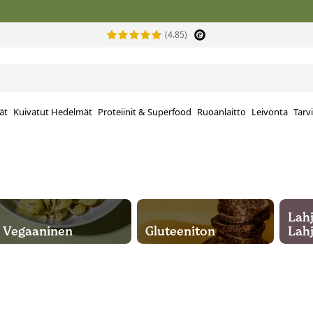
(4.85)
ät
Kuivatut Hedelmät
Proteiinit & Superfood
Ruoanlaitto
Leivonta
Tarv
Lahj
Vegaaninen
Gluteeniton
Lahj