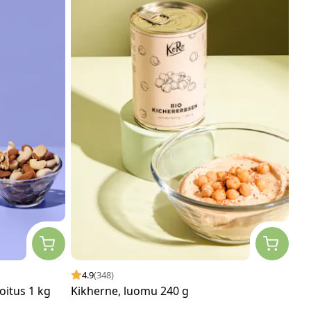
4.9
(348)
itus 1 kg
Kikherne, luomu 240 g