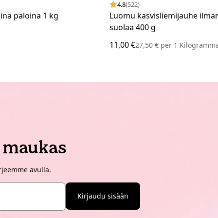
4.8
(522)
nä paloina 1 kg
Luomu kasvisliemijauhe ilman 
suolaa 400 g
11,00 €
27,50 €
per
1 Kilogramm
i maukas
irjeemme avulla.
Kirjaudu sisään