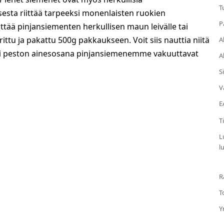
T
esta riittää tarpeeksi monenlaisten ruokien
P
tää pinjansiementen herkullisen maun leivälle tai
ttu ja pakattu 500g pakkaukseen. Voit siis nauttia niitä
A
 tai peston ainesosana pinjansiemenemme vakuuttavat
A
S
V
E
T
L
l
R
T
Y