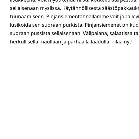
sellaisenaan myslissä. Käytännöllisestä säästöpakkauks
tuunaamiseen. Pinjansiementahnallamme voit jopa levit
lusikoida sen suoraan purkista. Pinjansiemenet on kuori
suoraan pussista sellaisenaan. Välipalana, salaatissa
herkullisella maullaan ja parhaalla laadulla. Tilaa nyt!