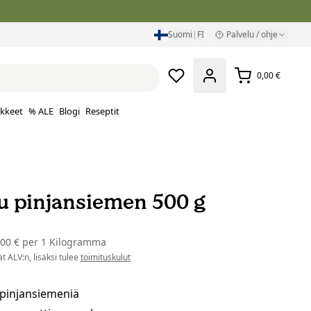
Suomi
|
FI
Palvelu / ohje
0,00 €
ikkeet
% ALE
Blogi
Reseptit
 pinjansiemen 500 g
,00 €
per
1 Kilogramma
t ALV:n, lisäksi tulee
toimituskulut
 pinjansiemeniä