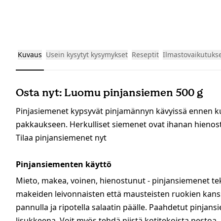
Kuvaus
Usein kysytyt kysymykset
Reseptit
Ilmastovaikutuks
Osta nyt: Luomu pinjansiemen 500 g
Pinjasiemenet kypsyvät pinjamännyn kävyissä ennen
pakkaukseen. Herkulliset siemenet ovat ihanan hienostu
Tilaa pinjansiemenet nyt
Pinjansiementen käyttö
Mieto, makea, voinen, hienostunut - pinjansiemenet tek
makeiden leivonnaisten että mausteisten ruokien kanssa
pannulla ja ripotella salaatin päälle. Paahdetut pinjansi
lisukkeena. Voit myös tehdä niistä kotitekoista pestoa.