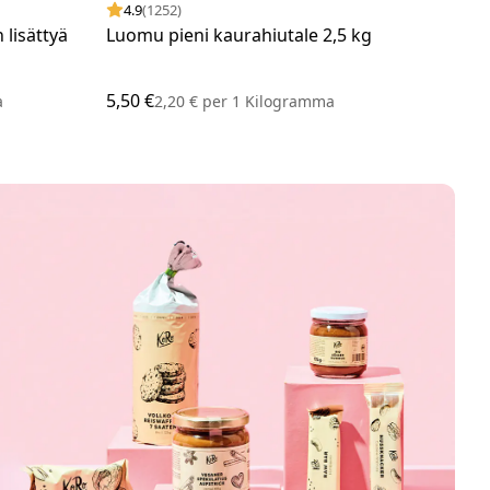
4.9
(1252)
4.
lisättyä
Luomu pieni kaurahiutale 2,5 kg
Kevy
has
5,50 €
27,7
a
2,20 €
per
1 Kilogramma