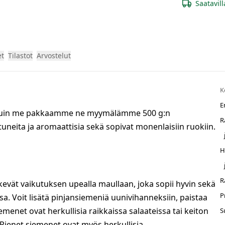
Saatavill
et
Tilastot
Arvostelut
K
E
 kuin me pakkaamme ne myymälämme 500 g:n
R
neita ja aromaattisia sekä sopivat monenlaisiin ruokiin.
H
R
evät vaikutuksen upealla maullaan, joka sopii hyvin sekä
P
. Voit lisätä pinjansiemeniä uunivihanneksiin, paistaa
emenet ovat herkullisia raikkaissa salaateissa tai keiton
S
 Pienet siemenet ovat myös herkullisia