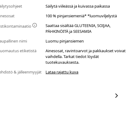
äilytysohjeet
Säilytä viileässä ja kuivassa paikassa
inesosat
100 % pinjansiemeniä* *luomuviljelystä
Saattaa sisältää GLUTEENIA, SOIJAA,
istikontaminaatio
PÄHKINÖITÄ ja SEESAMIA
aupallinen nimi
Luomu pinjansiemen
uomautus etiketistä
Ainesosat, ravintoarvot ja pakkaukset voivat
vaihdella. Tarkat tiedot löydät
tuotekuvauksesta.
ehdistö & jälleenmyyjät
Lataa rajattu kuva