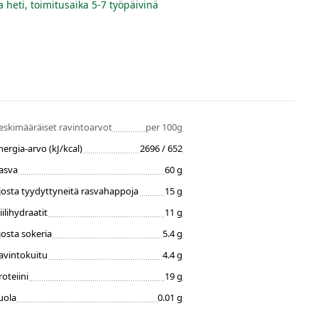
a heti, toimitusaika 5-7 työpäivinä
eskimääräiset ravintoarvot
per 100g
nergia-arvo (kJ/kcal)
2696 / 652
asva
60 g
josta tyydyttyneitä rasvahappoja
15 g
iilihydraatit
11 g
josta sokeria
5.4 g
avintokuitu
4.4 g
roteiini
19 g
uola
0.01 g