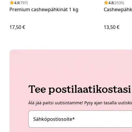
4.9
(797)
4.8
(2535)
Premium cashewpähkinät 1 kg
Cashewpähki
17,50 €
13,50 €
Tee postilaatikostas
Älä jää paitsi uutisistamme! Pysy ajan tasalla uutisk
Sähköpostiosoite
*