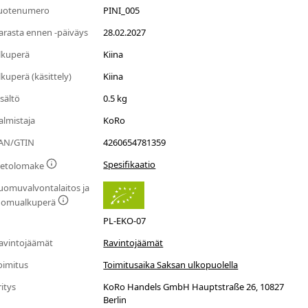
uotenumero
PINI_005
arasta ennen -päiväys
28.02.2027
lkuperä
Kiina
lkuperä (käsittely)
Kiina
isältö
0.5 kg
almistaja
KoRo
AN/GTIN
4260654781359
Spesifikaatio
ietolomake
uomuvalvontalaitos ja
uomualkuperä
PL-EKO-07
avintojäämät
Ravintojäämät
oimitus
Toimitusaika Saksan ulkopuolella
ritys
KoRo Handels GmbH Hauptstraße 26, 10827
Berlin