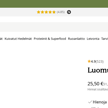
(4.85)
ät
Kuivatut Hedelmät
Proteiinit & Superfood
Ruoanlaitto
Leivonta
Tarv
4.9
(523)
Luomu
25,50 €
51
Hinnat sisältävä
Hienoja