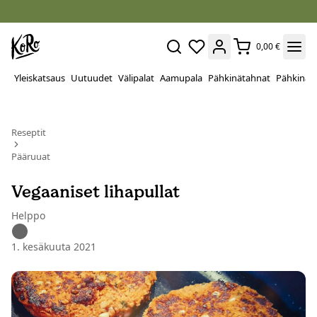
0,00 €
Yleiskatsaus
Uutuudet
Välipalat
Aamupala
Pähkinätahnat
Pähkinät
Reseptit
Pääruuat
Vegaaniset lihapullat
Helppo
1. kesäkuuta 2021