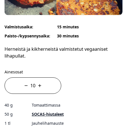
Valmistusaika:
15 minutes
Paisto-/kypsennysaika:
30 minutes
Herneistä ja kikherneistä valmistetut vegaaniset
lihapullat.
Ainesosat
40 g
Tomaattimassa
50 g
SOCAS-hiutaleet
1 tl
Jauhelihamauste