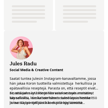
Jules Radu
Social Media & Creative Content
Saatat tuntea Julesin Instagram-kanavaltamme, jossa
hän jakaa Koron tuotteilla valmistettuja herkullisia ja
epätavallisia reseptejä. Parasta on, että reseptit eivät
ainoastaan näytä loistavilta vaan ne myös maistuvat
Se, että Jules on tehnyt harrastuksestaan ammatin,
taivaallisilta. Koska toimistosta tulee usein testikeittiö
käy selväksi, kun katsoo hänen suosikkipuuhiensa
ja meistä työntekijöistä koekaniineja, voimme
listaa: Vapaa-ajallaan hän ei jätä käyttämättä
vahvistaa tämän: Kun Jules kokkaa, se on todella
tilaisuutta uusien reseptien kehittelyyn - Instagram-