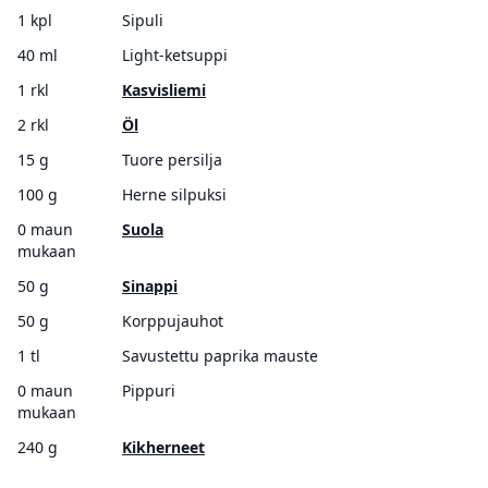
1 kpl
Sipuli
40 ml
Light-ketsuppi
1 rkl
Kasvisliemi
2 rkl
Öl
15 g
Tuore persilja
100 g
Herne silpuksi
0 maun
Suola
mukaan
50 g
Sinappi
50 g
Korppujauhot
1 tl
Savustettu paprika mauste
0 maun
Pippuri
mukaan
240 g
Kikherneet