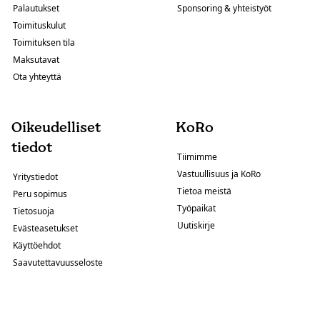
Palautukset
Sponsoring & yhteistyöt
Toimituskulut
Toimituksen tila
Maksutavat
Ota yhteyttä
Oikeudelliset
KoRo
tiedot
Tiimimme
Vastuullisuus ja KoRo
Yritystiedot
Tietoa meistä
Peru sopimus
Työpaikat
Tietosuoja
Uutiskirje
Evästeasetukset
Käyttöehdot
Saavutettavuusseloste