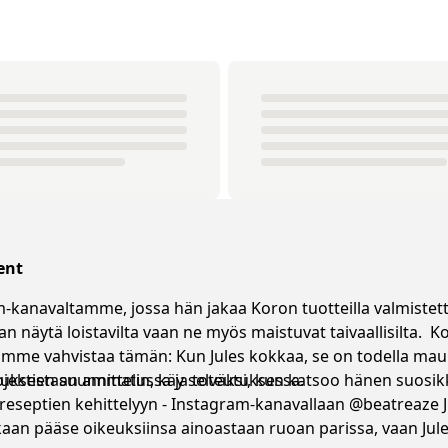
ent
-kanavaltamme, jossa hän jakaa Koron tuotteilla valmistettuj
an näytä loistavilta vaan ne myös maistuvat taivaallisilta. K
oimme vahvistaa tämän: Kun Jules kokkaa, se on todella mau
jektien suunnittelussa ja toteutuksessa.
stuksestaan ammatin, käy selväksi, kun katsoo hänen suosikk
 reseptien kehittelyyn - Instagram-kanavallaan @beatreaze J
nkaan pääse oikeuksiinsa ainoastaan ruoan parissa, vaan Ju