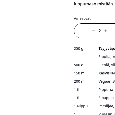
luopumaan mistään.
Ainesosat
250 g
Täyjyväp
1
Sipulia, 
500 g
Sieniä, vi
150 ml
Kasvislie
200 ml
Vegaanis
1 tl
Pippuria
1 tl
Sinappia
1 Nippu
Persiljaa
1
Punasipu