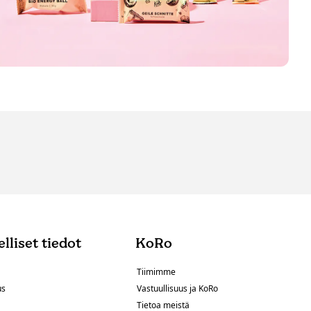
lliset tiedot
KoRo
Tiimimme
us
Vastuullisuus ja KoRo
Tietoa meistä