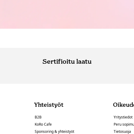
Sertifioitu laatu
Yhteistyöt
Oikeude
B2B
Yritystiedot
KoRo Cafe
Peru sopim
Sponsoring & yhteistyöt
Tietosuoja