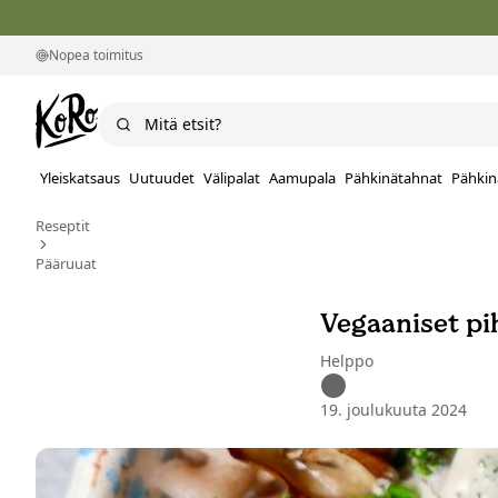
Nopea toimitus
Yleiskatsaus
Uutuudet
Välipalat
Aamupala
Pähkinätahnat
Pähkin
Reseptit
Pääruuat
Vegaaniset pih
Helppo
19. joulukuuta 2024