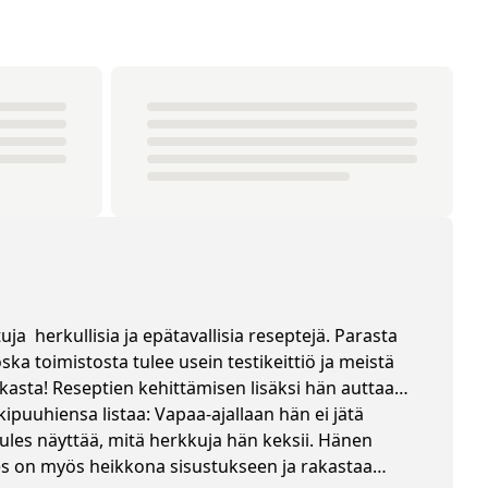
a herkullisia ja epätavallisia reseptejä. Parasta
oska toimistosta tulee usein testikeittiö ja meistä
kasta! Reseptien kehittämisen lisäksi hän auttaa
ipuuhiensa listaa: Vapaa-ajallaan hän ei jätä
ules näyttää, mitä herkkuja hän keksii. Hänen
les on myös heikkona sisustukseen ja rakastaa