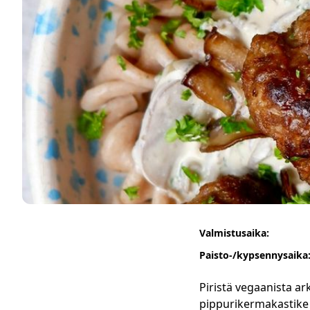
Valmistusaika:
Paisto-/kypsennysaika
Piristä vegaanista ar
pippurikermakastike 