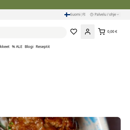
Suomi
|
FI
Palvelu / ohje
0,00 €
ikkeet
% ALE
Blogi
Reseptit