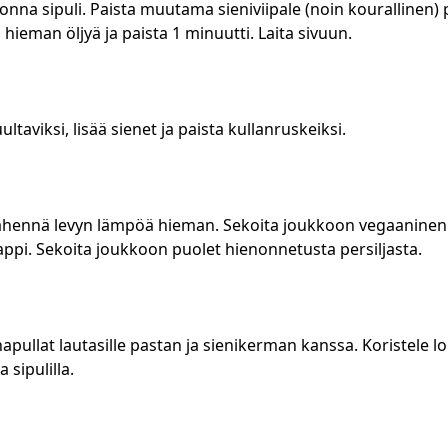
enonna sipuli. Paista muutama sieniviipale (noin kourallinen) 
 hieman öljyä ja paista 1 minuutti. Laita sivuun.
ultaviksi, lisää sienet ja paista kullanruskeiksi.
 vähennä levyn lämpöä hieman. Sekoita joukkoon vegaaninen 
appi. Sekoita joukkoon puolet hienonnetusta persiljasta.
hapullat lautasille pastan ja sienikerman kanssa. Koristele lop
a sipulilla.