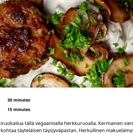
30 minutes
:
15 minutes
kiruokailua tällä vegaanisella herkkuruoalla. Kermainen sien
kohtaa täyteläisen täysjyväpastan. Herkullinen makuelämys