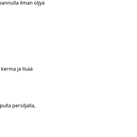
pannulla ilman öljyä
kerma ja lisää
ulla persiljalla,