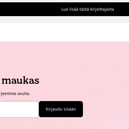
.
Lue lisää tästä kirjoittajasta
i maukas
irjeemme avulla.
Kirjaudu sisään