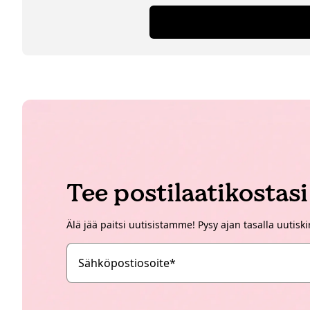
epätavallisia vintage-lamppuja
Tee postilaatikostas
Älä jää paitsi uutisistamme! Pysy ajan tasalla uutisk
Sähköpostiosoite
*