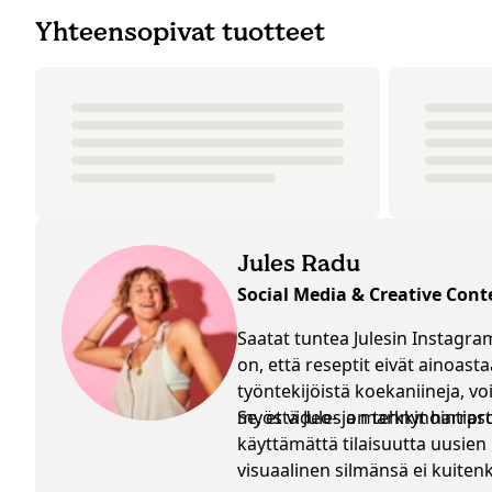
Yhteensopivat tuotteet
Jules Radu
Social Media & Creative Cont
Saatat tuntea Julesin Instagram
on, että reseptit eivät ainoasta
työntekijöistä koekaniineja, v
myös video- ja markkinointipro
Se, että Jules on tehnyt harra
käyttämättä tilaisuutta uusien
visuaalinen silmänsä ei kuite