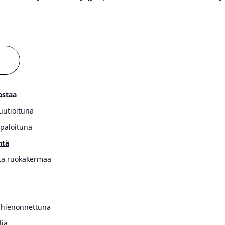
astaa
kuutioituna
ipaloituna
ntä
ta ruokakermaa
, hienonnettuna
lia