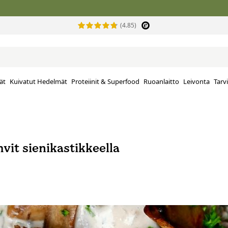
(4.85)
ät
Kuivatut Hedelmät
Proteiinit & Superfood
Ruoanlaitto
Leivonta
Tarv
vit sienikastikkeella