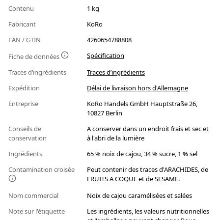
Contenu
1 kg
Fabricant
KoRo
EAN / GTIN
4260654788808
Spécification
Fiche de données
Traces d’ingrédients
Traces d’ingrédients
Expédition
Délai de livraison hors d'Allemagne
Entreprise
KoRo Handels GmbH Hauptstraße 26,
10827 Berlin
Conseils de
A conserver dans un endroit frais et sec et
conservation
à l'abri de la lumière
Ingrédients
65 % noix de cajou, 34 % sucre, 1 % sel
Contamination croisée
Peut contenir des traces d'ARACHIDES, de
FRUITS A COQUE et de SESAME.
Nom commercial
Noix de cajou caramélisées et salées
Note sur l'étiquette
Les ingrédients, les valeurs nutritionnelles