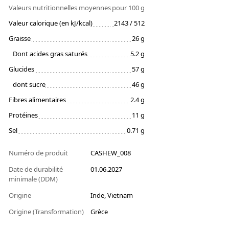
Valeurs nutritionnelles moyennes
pour 100 g
Valeur calorique (en kJ/kcal)
2143 / 512
Graisse
26 g
Dont acides gras saturés
5.2 g
Glucides
57 g
dont sucre
46 g
Fibres alimentaires
2.4 g
Protéines
11 g
Sel
0.71 g
Numéro de produit
CASHEW_008
Date de durabilité
01.06.2027
minimale (DDM)
Origine
Inde, Vietnam
Origine (Transformation)
Grèce