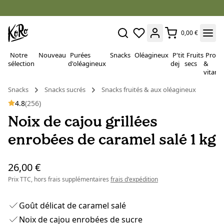
0,00 €
Notre
Nouveau
Purées
Snacks
Oléagineux
P'tit
Fruits
Proté
sélection
d'oléagineux
dej
secs
&
vitami
Snacks
Snacks sucrés
Snacks fruités & aux oléagineux
4.8
(256)
Noix de cajou grillées
enrobées de caramel salé 1 kg
26,00 €
Prix TTC, hors frais supplémentaires
frais d'expédition
Goût délicat de caramel salé
Noix de cajou enrobées de sucre