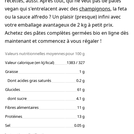
recettes, aussi. Après tout, qui ne veut pas de pâtes
vegan qui s'entrelacent avec des
champignons
, la feta
ou la sauce alfredo ? Un plaisir (presque) infini avec
votre emballage avantageux de 2 kg à petit prix.
Achetez des pâtes complètes germées bio en ligne dès
maintenant et commencez à vous régaler !
Valeurs nutritionnelles moyennes
pour 100 g
Valeur calorique (en kJ/kcal)
1383 / 327
Graisse
1 g
Dont acides gras saturés
0.2 g
Glucides
61 g
dont sucre
4.1 g
Fibres alimentaires
11 g
Protéines
13 g
Sel
0.05 g