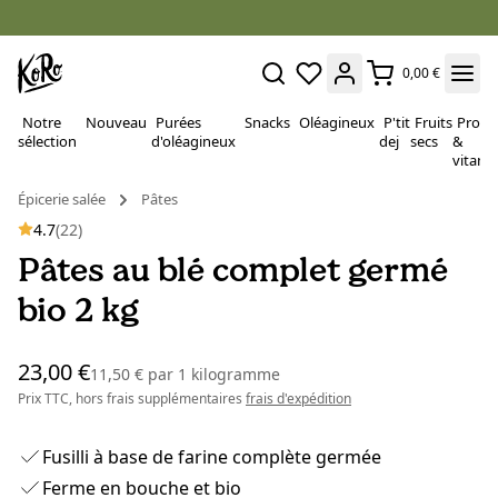
0,00 €
Notre
Nouveau
Purées
Snacks
Oléagineux
P'tit
Fruits
Proté
sélection
d'oléagineux
dej
secs
&
vitami
Épicerie salée
Pâtes
4.7
(22)
Pâtes au blé complet germé
bio 2 kg
23,00 €
11,50 €
par
1 kilogramme
Prix TTC, hors frais supplémentaires
frais d'expédition
Fusilli à base de farine complète germée
Ferme en bouche et bio