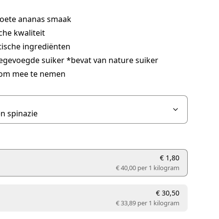
-zoete ananas smaak
che kwaliteit
tische ingrediënten
egevoegde suiker *bevat van nature suiker
 om mee te nemen
€ 1,80
€ 40,00 per
1 kilogram
€ 30,50
€ 33,89 per
1 kilogram