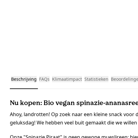
Beschrijving
FAQs
Klimaatimpact
Statistieken
Beoordeling
Nu kopen: Bio vegan spinazie-ananasree
Ahoy, landrotten! Op zoek naar een kleine snack voor d
geluksdag! We hebben veel buit gemaakt die we wille
Onze "Spinazie Piraat" is geen gewone mueslireep: hier 