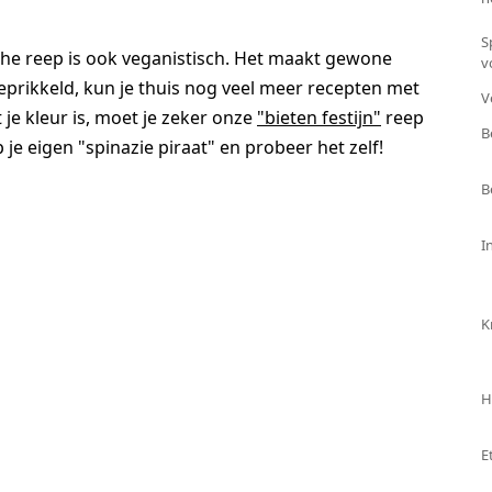
S
ische reep is ook veganistisch. Het maakt gewone
v
geprikkeld, kun je thuis nog veel meer recepten met
V
 je kleur is, moet je zeker onze
"bieten festijn"
reep
B
e eigen "spinazie piraat" en probeer het zelf!
B
I
K
H
E