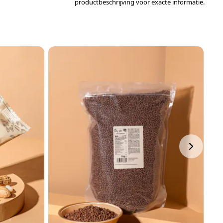
productbeschrijving voor exacte informatie.
N
P