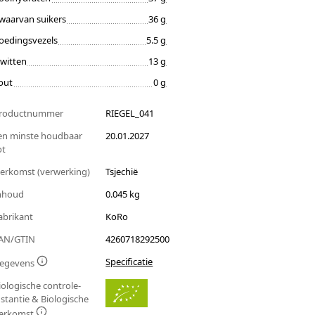
waarvan suikers
36 g
oedingsvezels
5.5 g
iwitten
13 g
out
0 g
roductnummer
RIEGEL_041
en minste houdbaar
20.01.2027
ot
erkomst (verwerking)
Tsjechië
nhoud
0.045 kg
abrikant
KoRo
AN/GTIN
4260718292500
Specificatie
egevens
iologische controle-
nstantie & Biologische
erkomst