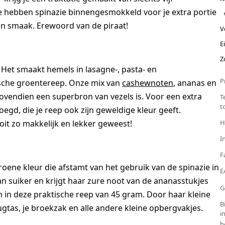
e hebben spinazie binnengesmokkeld voor je extra portie
van smaak. Erewoord van de piraat!
V
E
Z
Het smaakt hemels in lasagne-, pasta- en
P
ische groentereep. Onze mix van
cashewnoten
, ananas en
ovendien een superbron van vezels is. Voor een extra
T
t
d, die je reep ook zijn geweldige kleur geeft.
oit zo makkelijk en lekker geweest!
H
I
F
oene kleur die afstamt van het gebruik van de spinazie in
E
an suiker en krijgt haar zure noot van de ananasstukjes
G
n in deze praktische reep van 45 gram. Door haar kleine
B
gtas, je broekzak en alle andere kleine opbergvakjes.
i
h