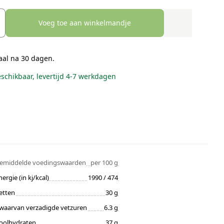
Voeg toe aan winkelmandje
aal na 30 dagen.
eschikbaar, levertijd 4-7 werkdagen
emiddelde voedingswaarden
per 100 g
nergie (in kj/kcal)
1990 / 474
etten
30 g
waarvan verzadigde vetzuren
6.3 g
oolhydraten
37 g