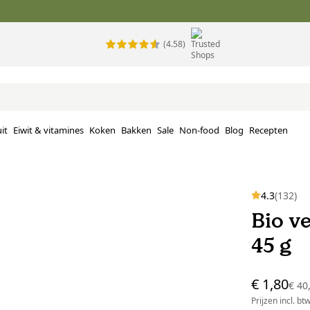
(4.58)
it
Eiwit & vitamines
Koken
Bakken
Sale
Non-food
Blog
Recepten
4.3
(132)
Bio v
45 g
€ 1,80
€ 40
Prijzen incl. bt