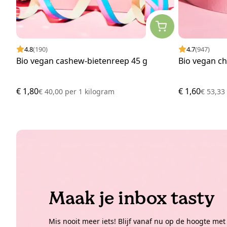
4.8
(190)
4.7
(947)
Bio vegan cashew-bietenreep 45 g
Bio vegan c
€ 1,80
€ 1,60
€ 40,00
per
1 kilogram
€ 53,3
Maak je inbox tasty
Mis nooit meer iets! Blijf vanaf nu op de hoogte met