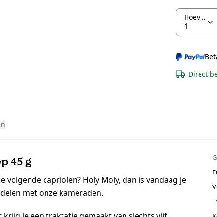
Hoeveelheid
Bet
Direct b
en
G
p 45 g
E
e volgende capriolen? Holy Moly, dan is vandaag je
V
n delen met onze kameraden.
krijg je een traktatie gemaakt van slechts vijf
K