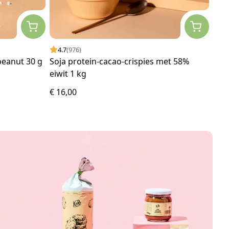
4.7
(976)
4.
peanut 30 g
Soja protein-cacao-crispies met 58%
Hav
eiwit 1 kg
€ 16,00
€ 3,