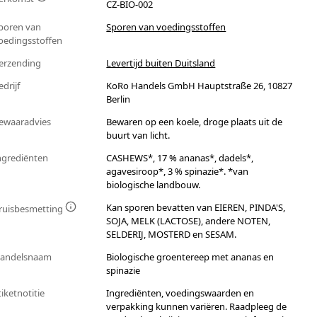
CZ-BIO-002
poren van
Sporen van voedingsstoffen
oedingsstoffen
erzending
Levertijd buiten Duitsland
edrijf
KoRo Handels GmbH Hauptstraße 26, 10827
Berlin
ewaaradvies
Bewaren op een koele, droge plaats uit de
buurt van licht.
ngrediënten
CASHEWS*, 17 % ananas*, dadels*,
agavesiroop*, 3 % spinazie*. *van
biologische landbouw.
Kan sporen bevatten van EIEREN, PINDA'S,
ruisbesmetting
SOJA, MELK (LACTOSE), andere NOTEN,
SELDERIJ, MOSTERD en SESAM.
andelsnaam
Biologische groentereep met ananas en
spinazie
tiketnotitie
Ingrediënten, voedingswaarden en
verpakking kunnen variëren. Raadpleeg de