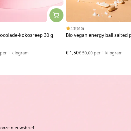
4.7
(615)
hocolade-kokosreep 30 g
Bio vegan energy ball salted 
€ 1,50
3
per
1 kilogram
€ 50,00
per
1 kilogram
 onze nieuwsbrief.