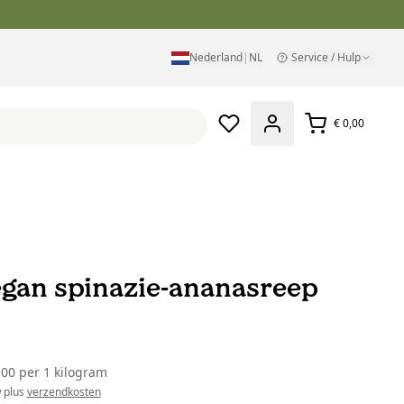
Nederland
|
NL
Service / Hulp
€ 0,00
egan spinazie-ananasreep
,00
per
1 kilogram
w plus
verzendkosten