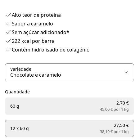
Alto teor de proteína
Sabor a caramelo
Sem açúcar adicionado*
222 kcal por barra
Contém hidrolisado de colagénio
Variedade
Quantidade
2,70 €
60 g
45,00 € por
1 kg
27,50 €
12 x 60 g
38,19 € por
1 kg