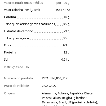
Valores nutricionais médios
por 100 g
Valor calórico (em kJ/kcal)
1541 / 370
Gordura
16 g
dos quais ácidos gordos saturados
8.5 g
Hidratos de carbono
29 g
dos quais açúcar
3.5 g
Fibra
9.3 g
Proteína
32 g
Sal
0.61 g
Instruções de uso
Número do produto
PROTEIN_060_T12
Prazo de validade
28.02.2027
Origem
Alemanha, Polónia, República Checa,
Países Baixos, Bélgica (glicerina);
Dinamarca, Brasil, UE (proteína de leite);