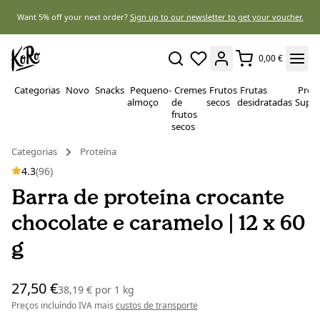
Want 5% off your next order?
Sign up to our newsletter to get your voucher.
0,00 €
Categorias
Novo
Snacks
Pequeno-
Cremes
Frutos
Frutas
Prote
almoço
de
secos
desidratadas
Super
frutos
secos
Categorias
Proteína
4.3
(96)
Barra de proteína crocante
chocolate e caramelo | 12 x 60
g
27,50 €
38,19 €
por
1 kg
Preços incluíndo IVA mais
custos de transporte