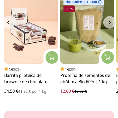
Nota sobre o produto
20 %
4.6
(679)
4.6
(301)
Barrita proteica de
Proteína de sementes de
brownie de chocolate
abóbora Bio 60% | 1 kg
Vegan | 15 x 55 g
34,50 €
12,60 €
41,82 €
por
1 kg
15,75 €