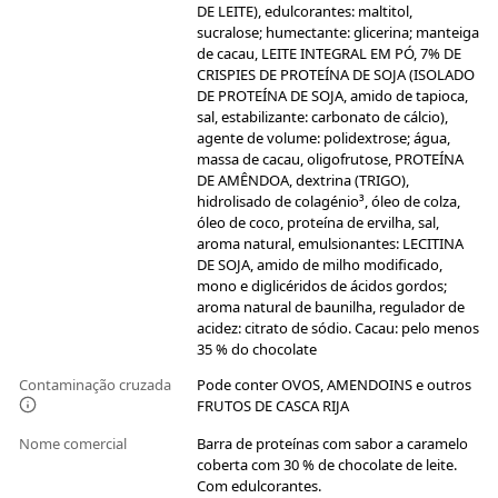
DE LEITE), edulcorantes: maltitol,
sucralose; humectante: glicerina; manteiga
de cacau, LEITE INTEGRAL EM PÓ, 7% DE
CRISPIES DE PROTEÍNA DE SOJA (ISOLADO
DE PROTEÍNA DE SOJA, amido de tapioca,
sal, estabilizante: carbonato de cálcio),
agente de volume: polidextrose; água,
massa de cacau, oligofrutose, PROTEÍNA
DE AMÊNDOA, dextrina (TRIGO),
hidrolisado de colagénio³, óleo de colza,
óleo de coco, proteína de ervilha, sal,
aroma natural, emulsionantes: LECITINA
DE SOJA, amido de milho modificado,
mono e diglicéridos de ácidos gordos;
aroma natural de baunilha, regulador de
acidez: citrato de sódio. Cacau: pelo menos
35 % do chocolate
Contaminação cruzada
Pode conter OVOS, AMENDOINS e outros
FRUTOS DE CASCA RIJA
Nome comercial
Barra de proteínas com sabor a caramelo
coberta com 30 % de chocolate de leite.
Com edulcorantes.