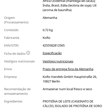
África Ocidental (manteiga de cacau);
Índia, Brasil, Itália (lecitina de soja); UE
(aroma de baunilha)
Origem
Alemanha
(Processamento)
Conteúdo
0.72 kg
Fabricante
KoRo
EAN/GTIN
4255582812565
Especificação
Ficha de dados
Vestígios nutricionais
Vestígios nutricionais
Envio
Prazo de entrega fora da Alemanha
Empresa
KoRo Handels GmbH Hauptstraße 26,
10827 Berlin
Recomendação de
Armazenar num local fresco e seco
armazenamento
Ingredientes
PROTEÍNA DE LEITE (CASEINATO DE
CÁLCIO, ISOLADO DE PROTEÍNA DE SORO