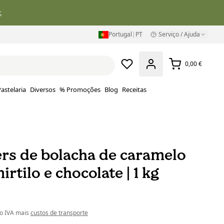
.
Portugal
|
PT
Serviço / Ajuda
0,00 €
astelaria
Diversos
% Promoções
Blog
Receitas
ers de bolacha de caramelo
rtilo e chocolate | 1 kg
do IVA mais
custos de transporte