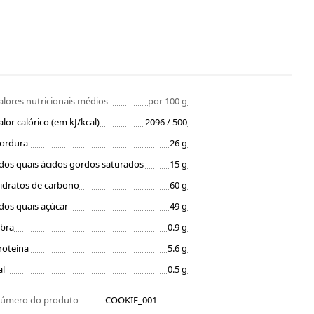
alores nutricionais médios
por 100 g
alor calórico (em kJ/kcal)
2096 / 500
ordura
26 g
dos quais ácidos gordos saturados
15 g
idratos de carbono
60 g
dos quais açúcar
49 g
ibra
0.9 g
roteína
5.6 g
al
0.5 g
úmero do produto
COOKIE_001