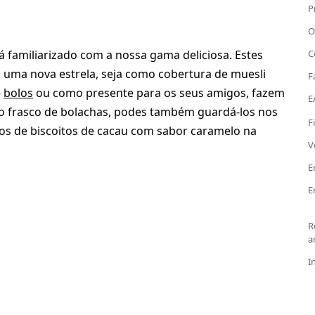
P
O
 familiarizado com a nossa gama deliciosa. Estes
C
o uma nova estrela, seja como cobertura de muesli
F
e
bolos
ou como presente para os seus amigos, fazem
E
co frasco de bolachas, podes também guardá-los nos
F
s de biscoitos de cacau com sabor caramelo na
V
E
E
R
a
I