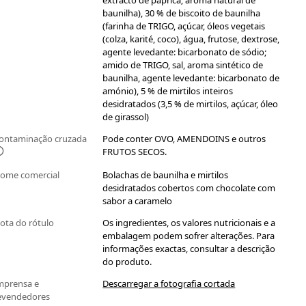
extracto de paprica; aroma natural de
baunilha), 30 % de biscoito de baunilha
(farinha de TRIGO, açúcar, óleos vegetais
(colza, karité, coco), água, frutose, dextrose,
agente levedante: bicarbonato de sódio;
amido de TRIGO, sal, aroma sintético de
baunilha, agente levedante: bicarbonato de
amónio), 5 % de mirtilos inteiros
desidratados (3,5 % de mirtilos, açúcar, óleo
de girassol)
ontaminação cruzada
Pode conter OVO, AMENDOINS e outros
FRUTOS SECOS.
ome comercial
Bolachas de baunilha e mirtilos
desidratados cobertos com chocolate com
sabor a caramelo
ota do rótulo
Os ingredientes, os valores nutricionais e a
embalagem podem sofrer alterações. Para
informações exactas, consultar a descrição
do produto.
mprensa e
Descarregar a fotografia cortada
evendedores