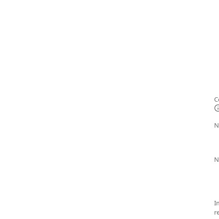
C
N
N
I
r