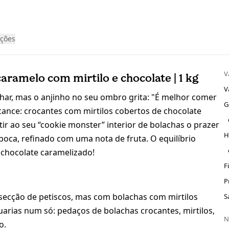
ações
V
aramelo com mirtilo e chocolate | 1 kg
V
char, mas o anjinho no seu ombro grita: "É melhor comer
G
lcance: crocantes com mirtilos cobertos de chocolate
tir ao seu “cookie monster” interior de bolachas o prazer
H
boca, refinado com uma nota de fruta. O equilíbrio
 chocolate caramelizado!
F
P
a secção de petiscos, mas com bolachas com mirtilos
S
arias num só: pedaços de bolachas crocantes, mirtilos,
N
o.