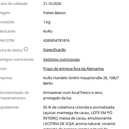
razo de validade
21.10.2026
rigem
Países Baixos
onteúdo
1 kg
abricante
KoRo
AN/GTIN
4260654781816
Especificação
icha de dados
estígios nutricionais
Vestígios nutricionais
nvio
Prazo de entrega fora da Alemanha
mpresa
KoRo Handels GmbH Hauptstraße 26, 10827
Berlin
ecomendação de
Armazenar num local fresco e seco,
rmazenamento
protegido da luz.
ngredientes
65 % de cobertura colorida e aromatizada
(açúcar, manteiga de cacau, LEITE EM PÓ
INTEIRO, massa de cacau, emulsionante:
LECITINA DE SOJA; aroma natural, corante: