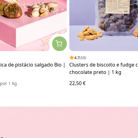
4.7
(68)
ica de pistácio salgado Bio |
Clusters de biscoito e fudge
chocolate preto | 1 kg
22,50 €
€
por
1 kg