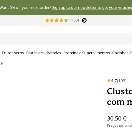
Want 5% off your next order?
Sign up to our newsletter to get your voucher
(4.53)
Frutos secos
Frutas desidratadas
Proteína e Superalimentos
Cozinhar
P
te
4.7
(105)
Clust
com mi
30,50 €
Preços incluín