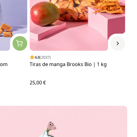
4.8
(2037)
4.
 com
Tiras de manga Brooks Bio | 1 kg
Clus
25,00 €
33,0