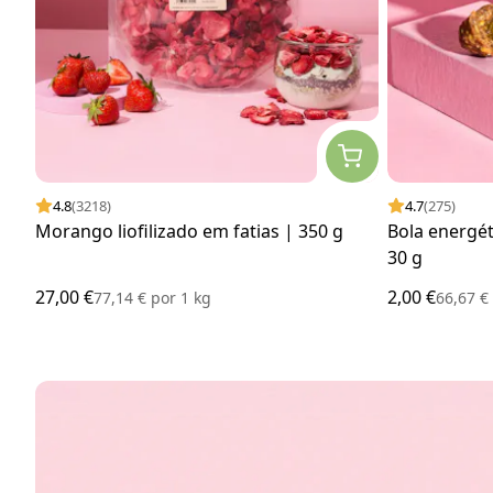
4.8
(3218)
4.7
(275)
Morango liofilizado em fatias | 350 g
Bola energét
30 g
27,00 €
2,00 €
77,14 €
por
1 kg
66,67 