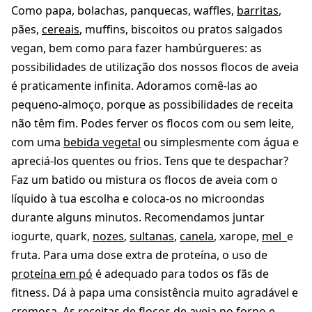
Como papa, bolachas, panquecas, waffles,
barritas
,
pães,
cereais
, muffins, biscoitos ou pratos salgados
vegan, bem como para fazer hambúrgueres: as
possibilidades de utilização dos nossos flocos de aveia
é praticamente infinita. Adoramos comê-las ao
pequeno-almoço, porque as possibilidades de receita
não têm fim. Podes ferver os flocos com ou sem leite,
com uma
bebida vegetal
ou simplesmente com água e
apreciá-los quentes ou frios. Tens que te despachar?
Faz um batido ou mistura os flocos de aveia com o
líquido à tua escolha e coloca-os no microondas
durante alguns minutos. Recomendamos juntar
iogurte, quark,
nozes
,
sultanas
,
canela
, xarope,
mel
e
fruta. Para uma dose extra de proteína, o uso de
proteína em pó
é adequado para todos os fãs de
fitness. Dá à papa uma consistência muito agradável e
cremosa. As receitas de flocos de aveia no forno e