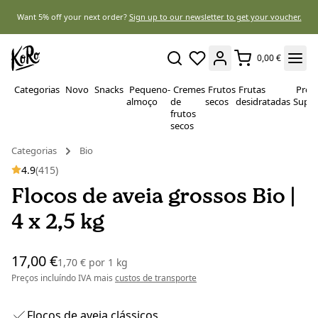
Want 5% off your next order?
Sign up to our newsletter to get your voucher.
0,00 €
Categorias
Novo
Snacks
Pequeno-
Cremes
Frutos
Frutas
Prote
almoço
de
secos
desidratadas
Super
frutos
secos
Categorias
Bio
4.9
(415)
Flocos de aveia grossos Bio |
4 x 2,5 kg
17,00 €
1,70 €
por
1 kg
Preços incluíndo IVA mais
custos de transporte
Flocos de aveia clássicos