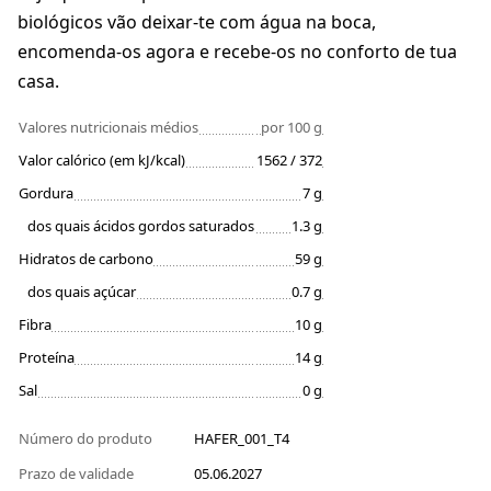
biológicos vão deixar-te com água na boca,
encomenda-os agora e recebe-os no conforto de tua
casa.
Valores nutricionais médios
por 100 g
Valor calórico (em kJ/kcal)
1562 / 372
Gordura
7 g
dos quais ácidos gordos saturados
1.3 g
Hidratos de carbono
59 g
dos quais açúcar
0.7 g
Fibra
10 g
Proteína
14 g
Sal
0 g
Número do produto
HAFER_001_T4
Prazo de validade
05.06.2027