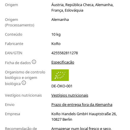
Origem
Áustria, República Checa, Alemanha,
França, Eslováquia
Origem
Alemanha
(Processamento)
Conteúdo
10 kg
Fabricante
KoRo
EAN/GTIN
4255582811278
Especificação
Ficha de dados
Organismo de controlo
biológico e origem
biológica
DE-ÖKO-001
Vestígios nutricionais
Vestígios nutricionais
Envio
Prazo de entrega fora da Alemanha
Empresa
KoRo Handels GmbH Hauptstraße 26,
10827 Berlin
Recomendação de
Armazenar num local fresco e seco,