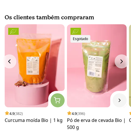
Os clientes também compraram
Esgotado
4.9
(382)
4.9
(396)
Curcuma moída Bio | 1 kg
Pó de erva de cevada Bio |
500 g