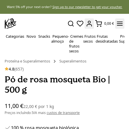
Want 5% off your next order?
Sign up to our newsletter to get your voucher.
0,00 €
Categorias
Novo
Snacks
Pequeno-
Cremes
Frutos
Frutas
Prote
almoço
de
secos
desidratadas
Super
frutos
secos
Proteína e Superalimentos
Superalimentos
4.8
(657)
Pó de rosa mosqueta Bio |
500 g
11,00 €
22,00 €
por
1 kg
Preços incluíndo IVA mais
custos de transporte
100 % rosa mosqueta biológica