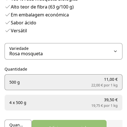
Alto teor de fibra (63 g/100 g)
Em embalagem económica
Sabor ácido
Versátil
Variedade
Quantidade
11,00 €
500 g
22,00 € por
1 kg
39,50 €
4 x 500 g
19,75 € por
1 kg
Quantidade