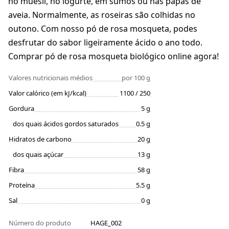
no muesli, no iogurte, em sumos ou nas papas de
aveia. Normalmente, as roseiras são colhidas no
outono. Com nosso pó de rosa mosqueta, podes
desfrutar do sabor ligeiramente ácido o ano todo.
Comprar pó de rosa mosqueta biológico online agora!
Valores nutricionais médios
por 100 g
Valor calórico (em kJ/kcal)
1100 / 250
Gordura
5 g
dos quais ácidos gordos saturados
0.5 g
Hidratos de carbono
20 g
dos quais açúcar
13 g
Fibra
58 g
Proteína
5.5 g
Sal
0 g
Número do produto
HAGE_002