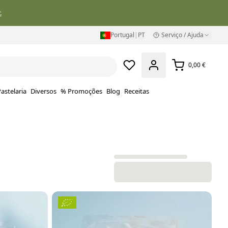
.
Portugal
|
PT
Serviço / Ajuda
0,00 €
astelaria
Diversos
% Promoções
Blog
Receitas