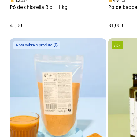
4.5
(32)
4.8
(42)
Pó de chlorella Bio | 1 kg
Pó de baoba
41,00 €
31,00 €
Nota sobre o produto