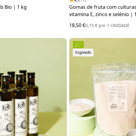
4.7
(17)
b Bio | 1 kg
Gomas de fruta com culturas 
vitamina E, zinco e selénio | 
unidades
18,50 €
0,15 €
por
1 UNIDADE
Esgotado