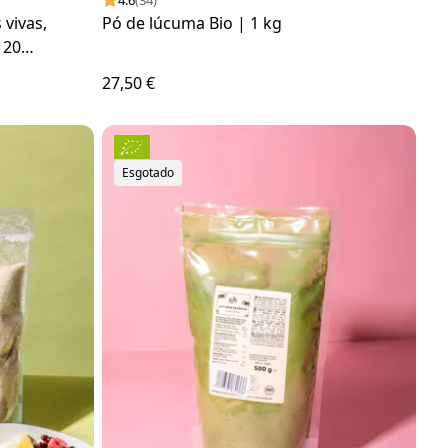
4.6
(34)
vivas,
Pó de lúcuma Bio | 1 kg
120
27,50 €
Esgotado