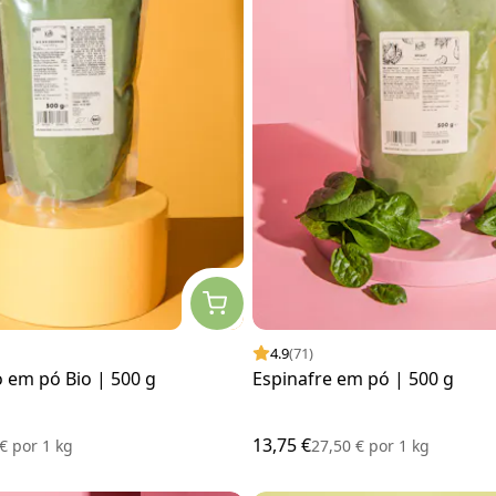
4.9
(71)
o em pó Bio | 500 g
Espinafre em pó | 500 g
13,75 €
 €
por
1 kg
27,50 €
por
1 kg