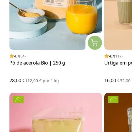
4.7
(54)
4.7
(117)
Pó de acerola Bio | 250 g
Urtiga em pó
28,00 €
16,00 €
112,00 €
por
1 kg
32,00