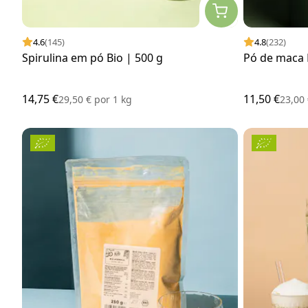
4.6
(145)
4.8
(232)
Spirulina em pó Bio | 500 g
Pó de maca 
14,75 €
11,50 €
29,50 €
por
1 kg
23,00