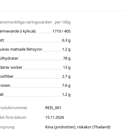
enomsnittliga näringsvärden
per 100g
ärmevärde (i kj/kcal)
1710 / 405
ett
6.3 g
varav mättade fettsyror
1.2 g
olhydrater
78 g
därav socker
13 g
ostfiber
2.7 g
rotein
7.6 g
alt
1.2 g
roduktnummer
REIS_001
äst före-datum
15.11.2026
rsprung
Kina (jordnötter), riskakor (Thailand)