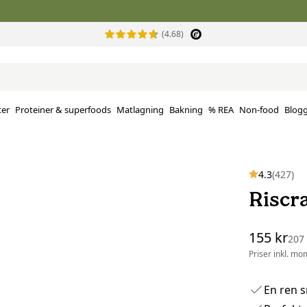
(4.68)
ter
Proteiner & superfoods
Matlagning
Bakning
% REA
Non-food
Blog
4.3
(427)
Riscr
155 kr
207
Priser inkl. mo
En ren 