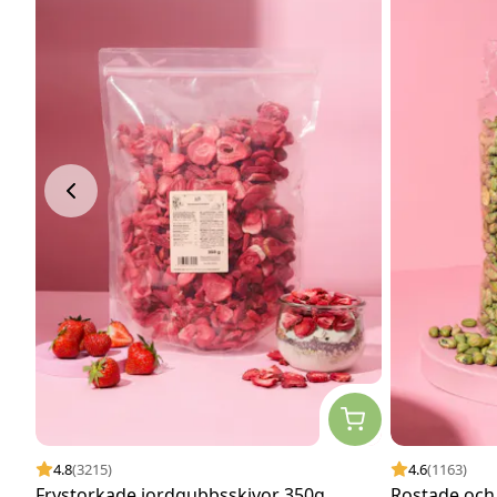
4.8
(3215)
4.6
(1163)
Frystorkade jordgubbsskivor 350g
Rostade och