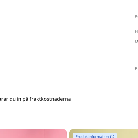
K
H
E
P
arar du in på fraktkostnaderna
Produktinformation