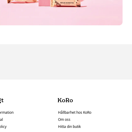
gt
KoRo
ormation
Hållbarhet hos KoRo
al
Om oss
olicy
Hitta din butik