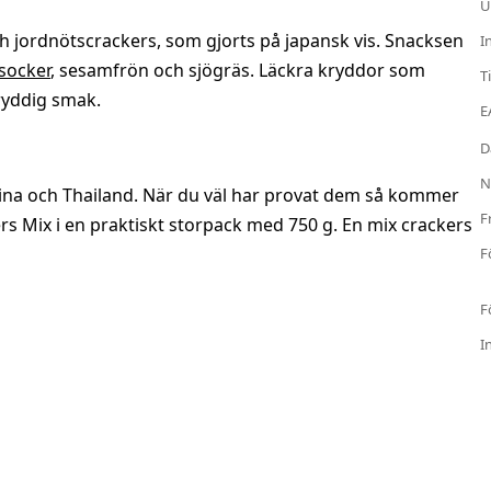
U
ch jordnötscrackers, som gjorts på japansk vis. Snacksen
I
socker
, sesamfrön och sjögräs. Läckra kryddor som
T
kryddig smak.
E
D
N
, Kina och Thailand. När du väl har provat dem så kommer
F
kers Mix i en praktiskt storpack med 750 g. En mix crackers
F
F
I