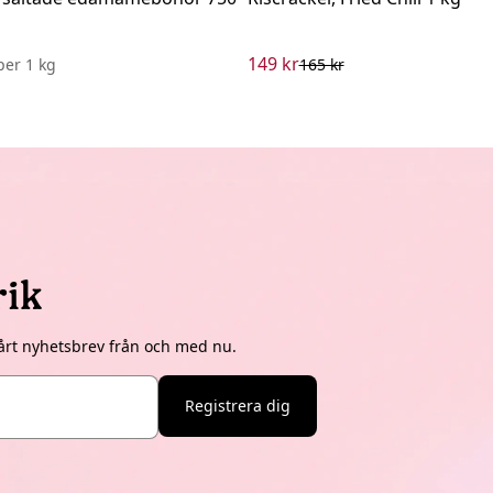
149 kr
per
1 kg
165 kr
rik
årt nyhetsbrev från och med nu.
Registrera dig