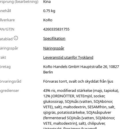
rsprung (bearbetning)
Kina
nnehåll
0.75 kg
illverkare
KoRo
AN/GTIN
4260335831755
Specifikation
atablad
äringsspår
Näringsspår
rakt
Leveranstid utanför Tyskland
öretag
KoRo Handels GmbH Hauptstraße 26, 10827
Berlin
örvaringsråd
Förvaras torrt, svalt och skyddat från ljus
ngredienser
43% ris, modifierad stärkelse (majs, tapioka),
12% JORDNÖTTER, VETEmjöl, socker,
glukossirap, SOJAsås (vatten, SOJAbönor,
VETE), salt), maltodextrin, SESAMfrön, salt,
sjögräs, potatisstärkelse, SOJAsåspulver
(fermenterad SOJAsås [vatten, SOJAbönor,
VETE, maltodextrin], salt), chilipulver,
jästextrakt, färgämne (karamell,