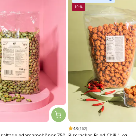
10 %
4.9
(162)
 saltade edamamebönor 750
Riscracker, Fried Chili 1 kg