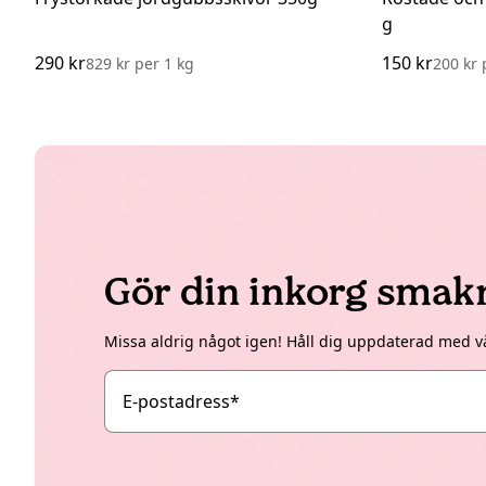
g
290 kr
150 kr
829 kr
per
1 kg
200 kr
Gör din inkorg smak
Missa aldrig något igen! Håll dig uppdaterad med v
E-postadress
*