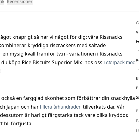
tik
Recensioner
G
V
något knaprigt så har vi något för dig: våra Rissnacks
F
kombinerar kryddiga riscrackers med saltade
r en mysig kväll framför tv:n - variationen i Rissnacks
K
i storpack med
, du köpa Rice Biscuits Superior Mix hos oss
i
!
K
P
S
r också en färgglad skönhet som förbättrar din snackhylla
i flera århundraden
 och Japan och har
tillverkats där. Vår
P
dessutom är härligt färgstarka tack vare olika kryddor.
B
bli förtjusta!
U