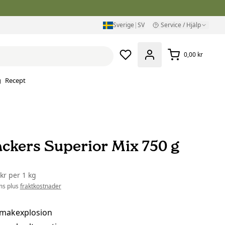
Sverige
|
SV
Service / Hjälp
0,00 kr
g
Recept
ackers Superior Mix 750 g
 kr
per
1 kg
ms plus
fraktkostnader
smakexplosion