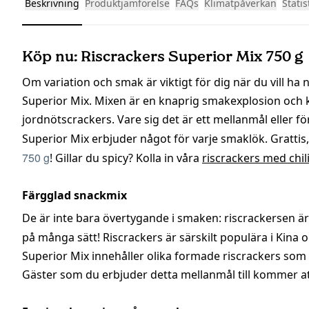
Beskrivning
Produktjämförelse
FAQs
Klimatpåverkan
Statis
Köp nu: Riscrackers Superior Mix 750 g
Om variation och smak är viktigt för dig när du vill ha 
Superior Mix. Mixen är en knaprig smakexplosion och 
jordnötscrackers. Vare sig det är ett mellanmål eller fö
Superior Mix erbjuder något för varje smaklök. Grattis
750 g
! Gillar du spicy? Kolla in våra
riscrackers med chil
Färgglad snackmix
De är inte bara övertygande i smaken: riscrackersen ä
på många sätt! Riscrackers är särskilt populära i Kina
Superior Mix innehåller olika formade riscrackers som 
Gäster som du erbjuder detta mellanmål till kommer att 