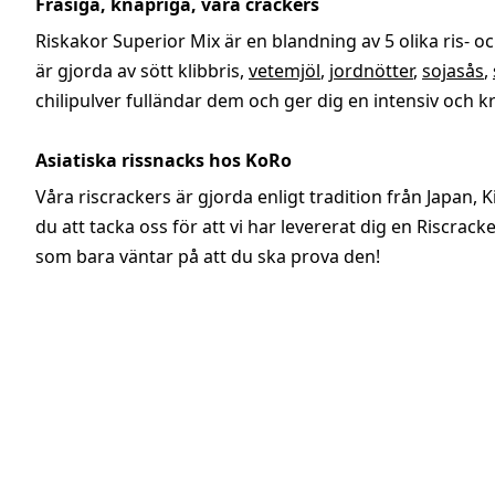
Frasiga, knapriga, våra crackers
Riskakor Superior Mix är en blandning av 5 olika ris- o
är gjorda av sött klibbris,
vetemjöl
,
jordnötter
,
sojasås
,
chilipulver fulländar dem och ger dig en intensiv och 
Asiatiska rissnacks hos KoRo
Våra riscrackers är gjorda enligt tradition från Japan
du att tacka oss för att vi har levererat dig en Riscrac
som bara väntar på att du ska prova den!