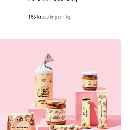
165 kr
150
330 kr
per
1 kg