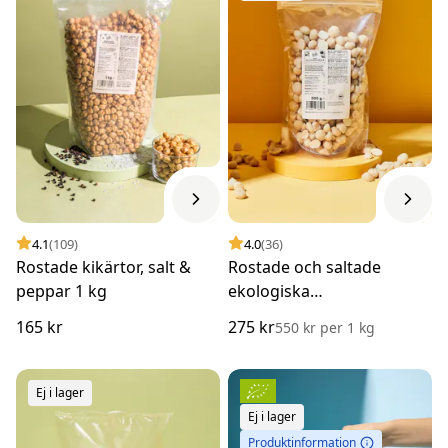
4.1
(109)
4.0
(36)
Rostade kikärtor, salt &
Rostade och saltade
peppar 1 kg
ekologiska
macadamianötter 500 g
165 kr
275 kr
550 kr
per
1 kg
Ej i lager
Ej i lager
Produktinformation