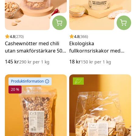
4.8
(270)
4.8
(366)
Cashewnötter med chili
Ekologiska
utan smakförstärkare 500
fullkornsriskakor med
g
amarant och hirs 120 g
145 kr
18 kr
290 kr
per
1 kg
150 kr
per
1 kg
Produktinformation
20 %