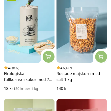
4.8
(897)
4.6
(477)
Ekologiska
Rostade majskorn med
fullkornsriskakor med 7
salt 1 kg
frön 120 g
18 kr
140 kr
150 kr
per
1 kg