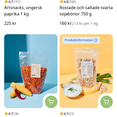
4.7
(151)
4.8
(296)
Ärtsnacks, ungersk
Rostade och saltade svarta
paprika 1 kg
sojabönor 750 g
225 kr
160 kr
213 kr
per
1 kg
Produktinformation
4.7
(78)
4.7
(53)