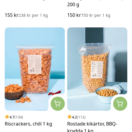
200 g
155 kr
150 kr
238 kr
per
1 kg
750 kr
per
1 kg
4.7
(134)
4.2
(112)
Riscrackers, chili 1 kg
Rostade kikärtor, BBQ-
krydda 1 kg