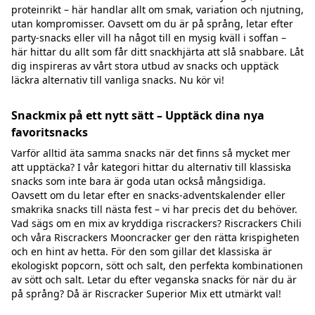
proteinrikt – här handlar allt om smak, variation och njutning,
utan kompromisser. Oavsett om du är på språng, letar efter
party-snacks eller vill ha något till en mysig kväll i soffan –
här hittar du allt som får ditt snackhjärta att slå snabbare. Låt
dig inspireras av vårt stora utbud av snacks och upptäck
läckra alternativ till vanliga snacks. Nu kör vi!
Snackmix på ett nytt sätt – Upptäck dina nya
favoritsnacks
Varför alltid äta samma snacks när det finns så mycket mer
att upptäcka? I vår kategori hittar du alternativ till klassiska
snacks som inte bara är goda utan också mångsidiga.
Oavsett om du letar efter en snacks-adventskalender eller
smakrika snacks till nästa fest – vi har precis det du behöver.
Vad sägs om en mix av kryddiga riscrackers? Riscrackers Chili
och våra Riscrackers Mooncracker ger den rätta krispigheten
och en hint av hetta. För den som gillar det klassiska är
ekologiskt popcorn, sött och salt, den perfekta kombinationen
av sött och salt. Letar du efter veganska snacks för när du är
på språng? Då är Riscracker Superior Mix ett utmärkt val!