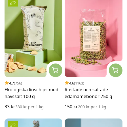
4.7
(756)
4.6
(1163)
Ekologiska linschips med
Rostade och saltade
havssalt 100 g
edamamebönor 750 g
33 kr
150 kr
330 kr
per
1 kg
200 kr
per
1 kg