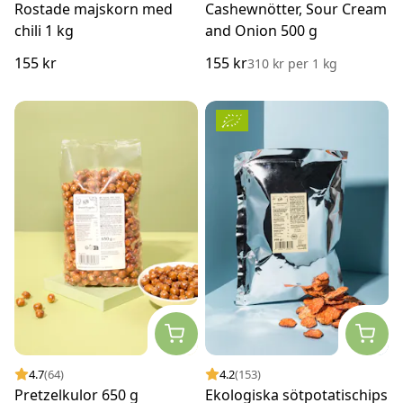
Rostade majskorn med
Cashewnötter, Sour Cream
chili 1 kg
and Onion 500 g
155 kr
155 kr
310 kr
per
1 kg
4.7
(64)
4.2
(153)
Pretzelkulor 650 g
Ekologiska sötpotatischips