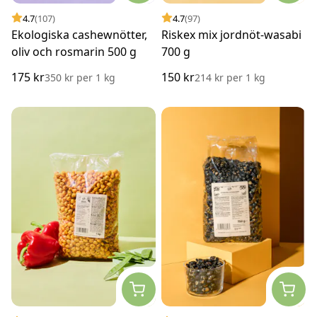
4.7
(107)
4.7
(97)
Ekologiska cashewnötter,
Riskex mix jordnöt-wasabi
oliv och rosmarin 500 g
700 g
175 kr
150 kr
350 kr
per
1 kg
214 kr
per
1 kg