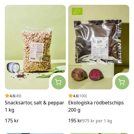
4.6
(49)
4.6
(100)
Snacksärtor, salt & peppar
Ekologiska rödbetschips
1 kg
200 g
175 kr
195 kr
975 kr
per
1 kg