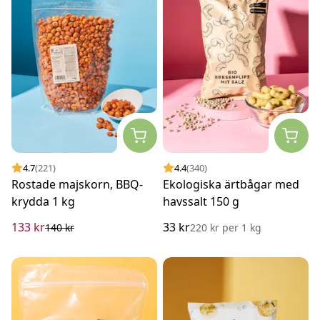
4.7
(221)
4.4
(340)
Rostade majskorn, BBQ-
Ekologiska ärtbågar med
krydda 1 kg
havssalt 150 g
133 kr
33 kr
140 kr
220 kr
per
1 kg