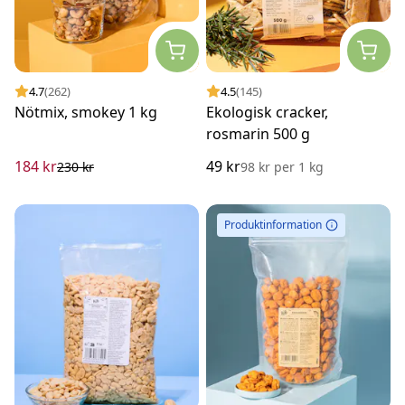
4.7
(262)
4.5
(145)
Nötmix, smokey 1 kg
Ekologisk cracker,
rosmarin 500 g
184 kr
49 kr
230 kr
98 kr
per
1 kg
Produktinformation