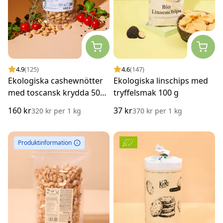
4.9
(125)
4.6
(147)
Ekologiska cashewnötter
Ekologiska linschips med
med toscansk krydda 500
tryffelsmak 100 g
g
160 kr
37 kr
320 kr
per
1 kg
370 kr
per
1 kg
Produktinformation