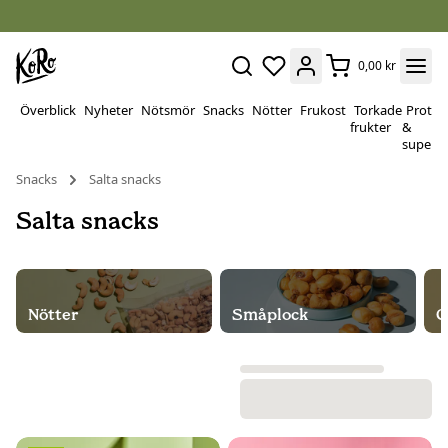
0,00 kr
Överblick
Nyheter
Nötsmör
Snacks
Nötter
Frukost
Torkade
Protei
frukter
&
superf
Snacks
Salta snacks
Salta snacks
Nötter
Småplock
C