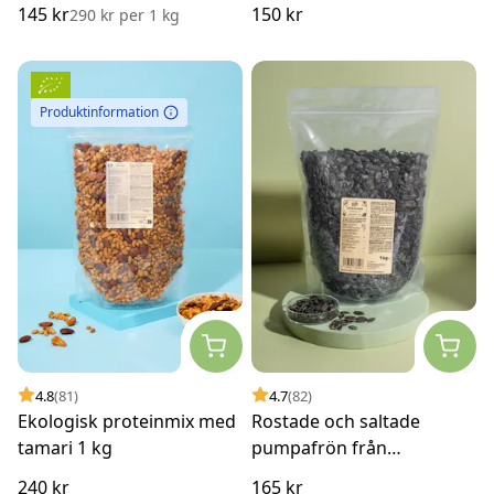
g
145 kr
150 kr
290 kr
per
1 kg
Produktinformation
4.8
(81)
4.7
(82)
Ekologisk proteinmix med
Rostade och saltade
tamari 1 kg
pumpafrön från
Steiermark 1 kg
240 kr
165 kr