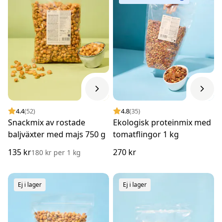
4.4
(52)
4.8
(35)
Snackmix av rostade
Ekologisk proteinmix med
baljväxter med majs 750 g
tomatflingor 1 kg
135 kr
270 kr
180 kr
per
1 kg
Ej i lager
Ej i lager