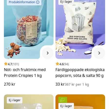
Ej i lager
Produktinformation
4.7
(101)
4.6
(94)
Nöt- och fruktmix med
Färdigpoppade ekologiska
Protein Crispies 1 kg
popcorn, söta & salta 90 g
270 kr
33 kr
367 kr
per
1 kg
Ej i lager
Ej i lager