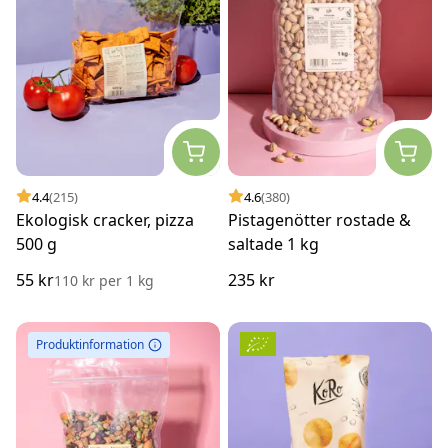
4.4
(215)
4.6
(380)
Ekologisk cracker, pizza
Pistagenötter rostade &
500 g
saltade 1 kg
55 kr
235 kr
110 kr
per
1 kg
Produktinformation