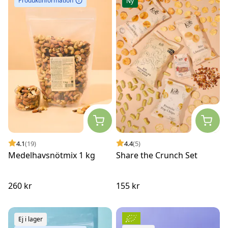
Produktinformation
Ny
4.1
(19)
4.4
(5)
Medelhavsnötmix 1 kg
Share the Crunch Set
260 kr
155 kr
Ej i lager