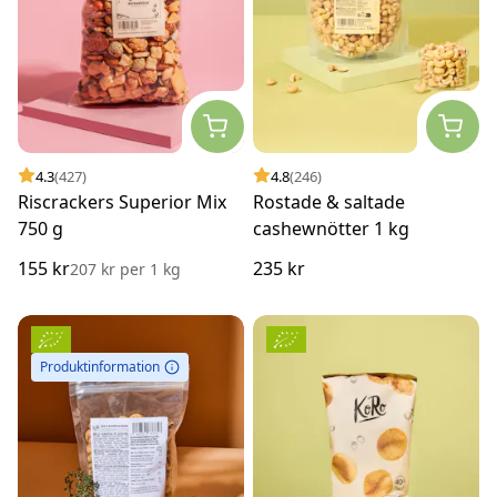
4.3
(427)
4.8
(246)
Riscrackers Superior Mix
Rostade & saltade
750 g
cashewnötter 1 kg
155 kr
235 kr
207 kr
per
1 kg
Produktinformation