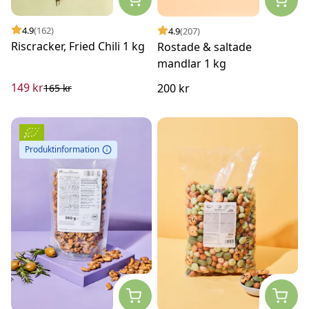
4.9
(162)
4.9
(207)
Riscracker, Fried Chili 1 kg
Rostade & saltade
mandlar 1 kg
149 kr
200 kr
165 kr
Produktinformation