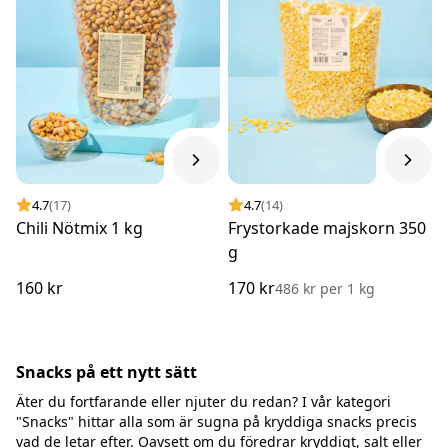
4.7
(17)
4.7
(14)
Chili Nötmix 1 kg
Frystorkade majskorn 350
g
160 kr
170 kr
486 kr
per
1 kg
Snacks på ett nytt sätt
Äter du fortfarande eller njuter du redan? I vår kategori
"Snacks" hittar alla som är sugna på kryddiga snacks precis
vad de letar efter. Oavsett om du föredrar kryddigt, salt eller