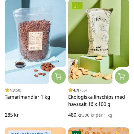
4.8
(50)
4.7
(756)
Tamarimandlar 1 kg
Ekologiska linschips med
havssalt 16 x 100 g
285 kr
480 kr
300 kr
per
1 kg