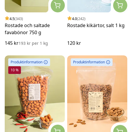
4.5
(343)
4.0
(242)
Rostade och saltade
Rostade kikärtor, salt 1 kg
favabönor 750 g
145 kr
120 kr
193 kr
per
1 kg
Produktinformation
Produktinformation
10 %