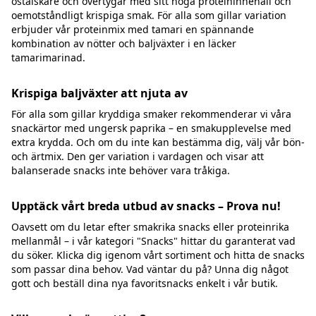
ostälskare och övertygar med sitt höga proteininnehåll och
oemotståndligt krispiga smak. För alla som gillar variation
erbjuder vår proteinmix med tamari en spännande
kombination av nötter och baljväxter i en läcker
tamarimarinad.
Krispiga baljväxter att njuta av
För alla som gillar kryddiga smaker rekommenderar vi våra
snackärtor med ungersk paprika – en smakupplevelse med
extra krydda. Och om du inte kan bestämma dig, välj vår bön-
och ärtmix. Den ger variation i vardagen och visar att
balanserade snacks inte behöver vara tråkiga.
Upptäck vårt breda utbud av snacks – Prova nu!
Oavsett om du letar efter smakrika snacks eller proteinrika
mellanmål – i vår kategori "Snacks" hittar du garanterat vad
du söker. Klicka dig igenom vårt sortiment och hitta de snacks
som passar dina behov. Vad väntar du på? Unna dig något
gott och beställ dina nya favoritsnacks enkelt i vår butik.