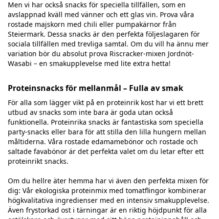
Men vi har också snacks för speciella tillfällen, som en
avslappnad kväll med vänner och ett glas vin. Prova våra
rostade majskorn med chili eller pumpakärnor från
Steiermark. Dessa snacks är den perfekta följeslagaren för
sociala tillfällen med trevliga samtal. Om du vill ha ännu mer
variation bör du absolut prova Riscracker-mixen Jordnöt-
Wasabi – en smakupplevelse med lite extra hetta!
Proteinsnacks för mellanmål – Fulla av smak
För alla som lägger vikt på en proteinrik kost har vi ett brett
utbud av snacks som inte bara är goda utan också
funktionella. Proteinrika snacks är fantastiska som speciella
party-snacks eller bara för att stilla den lilla hungern mellan
måltiderna. Våra rostade edamamebönor och rostade och
saltade favabönor är det perfekta valet om du letar efter ett
proteinrikt snacks.
Om du hellre äter hemma har vi även den perfekta mixen för
dig: Vår ekologiska proteinmix med tomatflingor kombinerar
högkvalitativa ingredienser med en intensiv smakupplevelse.
Även frystorkad ost i tärningar är en riktig höjdpunkt för alla