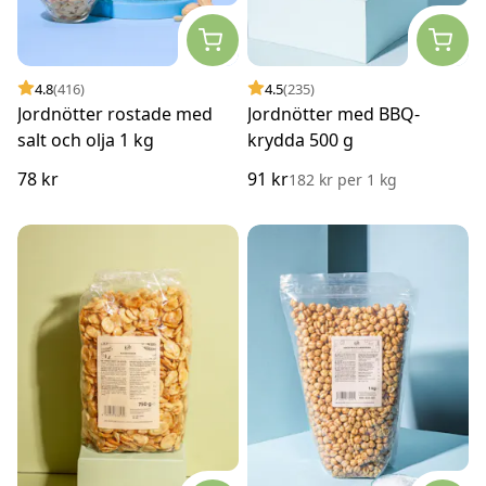
4.8
(416)
4.5
(235)
Jordnötter rostade med
Jordnötter med BBQ-
salt och olja 1 kg
krydda 500 g
78 kr
91 kr
182 kr
per
1 kg