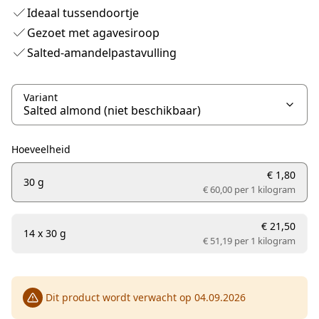
Ideaal tussendoortje
Gezoet met agavesiroop
Salted-amandelpastavulling
Variant
Hoeveelheid
€ 1,80
30 g
€ 60,00 per
1 kilogram
€ 21,50
14 x 30 g
€ 51,19 per
1 kilogram
Dit product wordt verwacht op 04.09.2026