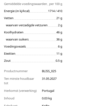
Gemiddelde voedingswaarden
per 100 g
Energie (in kj/kcal)
1714 / 410
Vetten
21 g
waarvan verzadigde vetzuren
2 g
Koolhydraten
46 g
waarvan suikers
36 g
Voedingsvezels
6 g
Eiwitten
11 g
Zout
0.5 g
Productnummer
BLISS_025
Ten minste houdbaar
31.05.2027
tot
Herkomst (verwerking)
Portugal
Inhoud
0.03 kg
Fabrikant
KoRo