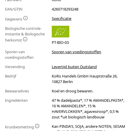
EAN/GTIN
4260718293248
Specificatie
Gegevens
Biologische controle-
instantie & Biologische
herkomst
PT-BIO-03
Sporen van
Sporen van voedingsstoffen
voedingsstoffen
Verzending
Levertijd buiten Duitsland
Bedrijf
KoRo Handels GmbH Hauptstraße 26,
10827 Berlin
Bewaaradvies
Koel en droog bewaren.
Ingrediënten
47 % dadelpasta*, 17 % AMANDELPASTA*,
16 % AMANDELEN*, 15 %
HAVERVLOKKEN*, agavesiroop*, 0,5 %
zout *uit biologisch landbouw
Kan PINDA'S, SOJA, andere NOTEN, SESAM
Kruisbesmetting