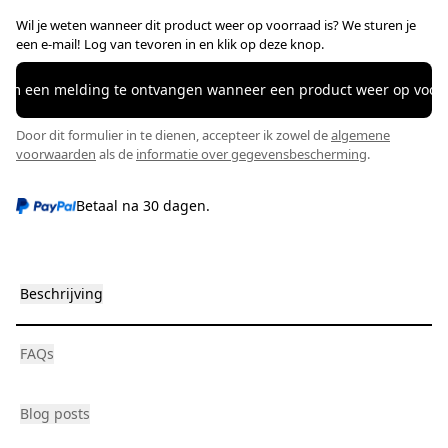
Wil je weten wanneer dit product weer op voorraad is? We sturen je
een e-mail! Log van tevoren in en klik op deze knop.
 om een ​​melding te ontvangen wanneer een product weer op voorr
Door dit formulier in te dienen, accepteer ik zowel de
algemene
voorwaarden
als de
informatie over gegevensbescherming
.
Betaal na 30 dagen.
Beschrijving
FAQs
Blog posts