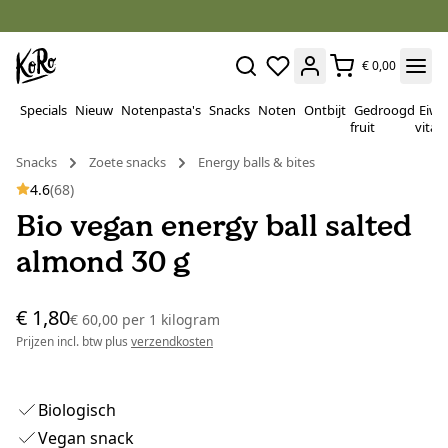
€ 0,00
Specials
Nieuw
Notenpasta's
Snacks
Noten
Ontbijt
Gedroogd
Eiwi
fruit
vitam
Snacks
Zoete snacks
Energy balls & bites
4.6
(68)
Bio vegan energy ball salted
almond 30 g
€ 1,80
€ 60,00
per
1 kilogram
Prijzen incl. btw plus
verzendkosten
Biologisch
Vegan snack