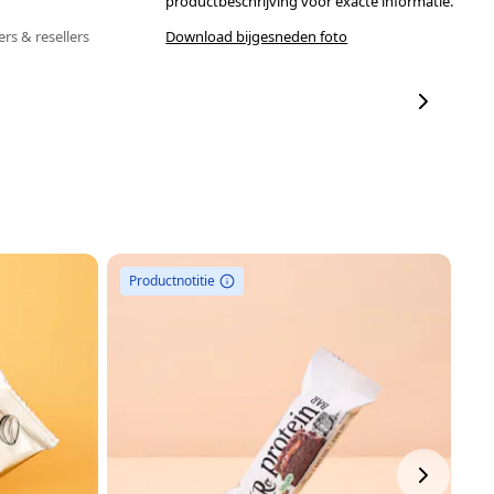
productbeschrijving voor exacte informatie.
ers & resellers
Download bijgesneden foto
Productnotitie