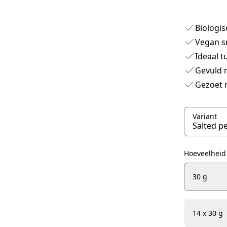
Biologis
Vegan s
Ideaal t
Gevuld 
Gezoet 
Variant
Hoeveelheid
30 g
14 x 30 g