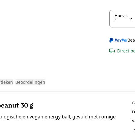
Hoeveelheid
Bet
Direct b
stieken
Beoordelingen
G
peanut 30 g
E
logische en vegan energy ball, gevuld met romige
V