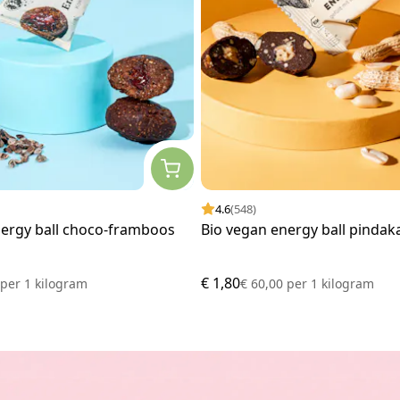
4.6
(548)
nergy ball choco-framboos
Bio vegan energy ball pindak
€ 1,80
0
per
1 kilogram
€ 60,00
per
1 kilogram