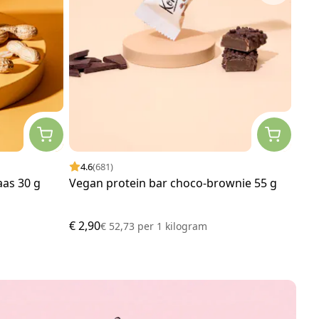
4.6
(681)
4.
aas 30 g
Vegan protein bar choco-brownie 55 g
Gev
€ 2,90
€ 26
€ 52,73
per
1 kilogram