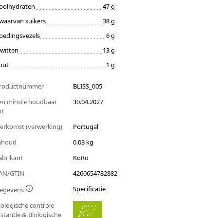
oolhydraten
47 g
waarvan suikers
38 g
oedingsvezels
6 g
iwitten
13 g
out
1 g
roductnummer
BLISS_005
en minste houdbaar
30.04.2027
ot
erkomst (verwerking)
Portugal
nhoud
0.03 kg
abrikant
KoRo
AN/GTIN
4260654782882
Specificatie
egevens
iologische controle-
nstantie & Biologische