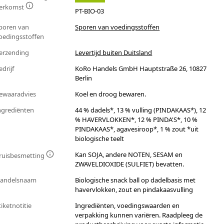
erkomst
PT-BIO-03
poren van
Sporen van voedingsstoffen
oedingsstoffen
erzending
Levertijd buiten Duitsland
edrijf
KoRo Handels GmbH Hauptstraße 26, 10827
Berlin
ewaaradvies
Koel en droog bewaren.
ngrediënten
44 % dadels*, 13 % vulling (PINDAKAAS*), 12
% HAVERVLOKKEN*, 12 % PINDA'S*, 10 %
PINDAKAAS*, agavesiroop*, 1 % zout *uit
biologische teelt
Kan SOJA, andere NOTEN, SESAM en
ruisbesmetting
ZWAVELDIOXIDE (SULFIET) bevatten.
andelsnaam
Biologische snack ball op dadelbasis met
havervlokken, zout en pindakaasvulling
tiketnotitie
Ingrediënten, voedingswaarden en
verpakking kunnen variëren. Raadpleeg de