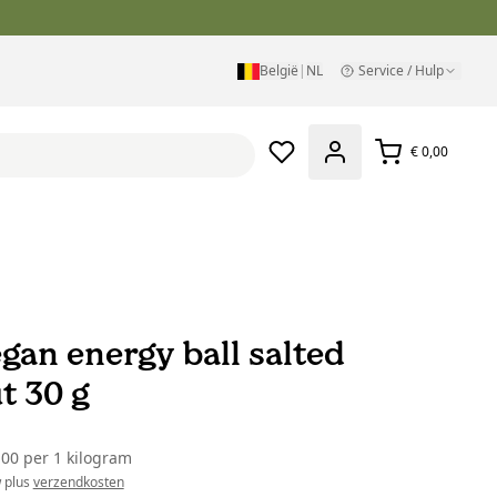
België
|
NL
Service / Hulp
€ 0,00
gan energy ball salted
t 30 g
,00
per
1 kilogram
w plus
verzendkosten