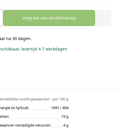
Voeg toe aan winkelmandje
aal na 30 dagen.
eschikbaar, levertijd 4-7 werkdagen
emiddelde voedingswaarden
per 100 g
nergie (in kj/kcal)
1691 / 404
etten
19 g
waarvan verzadigde vetzuren
4 g