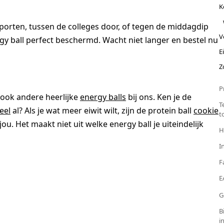
K
sporten, tussen de colleges door, of tegen de middagdip
V
y ball perfect beschermd. Wacht niet langer en bestel nu
E
Z
P
 ook andere heerlijke
energy balls
bij ons. Ken je de
T
eel
al? Als je wat meer eiwit wilt, zijn de protein ball
cookie
t
ou. Het maakt niet uit welke energy ball je uiteindelijk
H
I
F
E
G
B
i