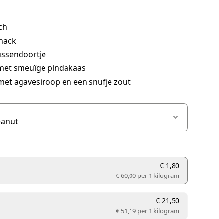
ch
nack
ussendoortje
met smeuïge pindakaas
met agavesiroop en een snufje zout
€ 1,80
€ 60,00 per
1 kilogram
€ 21,50
€ 51,19 per
1 kilogram