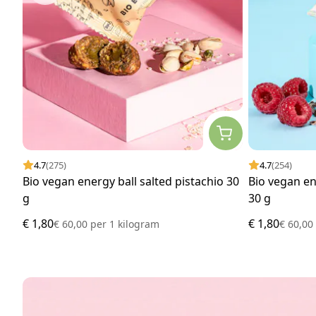
4.7
(275)
4.7
(254)
Bio vegan energy ball salted pistachio 30
Bio vegan e
g
30 g
€ 1,80
€ 1,80
€ 60,00
per
1 kilogram
€ 60,0