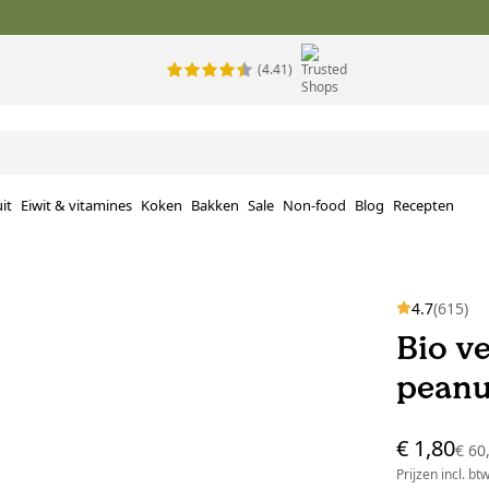
(4.41)
it
Eiwit & vitamines
Koken
Bakken
Sale
Non-food
Blog
Recepten
4.7
(615)
Bio ve
peanu
€ 1,80
€ 60
Prijzen incl. bt