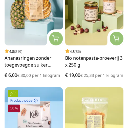
4.8
(819)
4.8
(86)
Ananasringen zonder
Bio notenpasta-proeverij 3
toegevoegde suiker
x 250 g
proefverpakking 200 g
€ 6,00
€ 19,00
€ 30,00
per
1 kilogram
€ 25,33
per
1 kilogram
Productnotitie
50 %