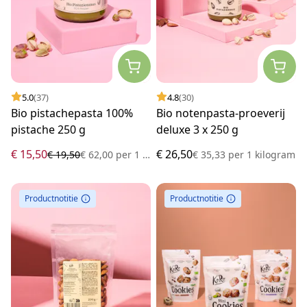
5.0
(37)
4.8
(30)
Bio pistachepasta 100%
Bio notenpasta-proeverij
pistache 250 g
deluxe 3 x 250 g
€ 15,50
€ 26,50
€ 19,50
€ 62,00
per
1 kilogram
€ 35,33
per
1 kilogram
Productnotitie
Productnotitie