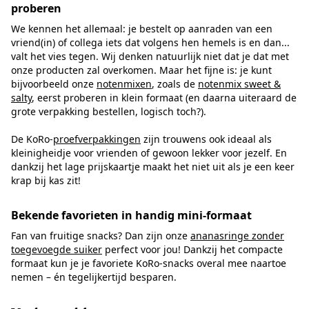
proberen
We kennen het allemaal: je bestelt op aanraden van een
vriend(in) of collega iets dat volgens hen hemels is en dan...
valt het vies tegen. Wij denken natuurlijk niet dat je dat met
onze producten zal overkomen. Maar het fijne is: je kunt
bijvoorbeeld onze
notenmixen
, zoals de
notenmix sweet &
salty
, eerst proberen in klein formaat (en daarna uiteraard de
grote verpakking bestellen, logisch toch?).
De KoRo-
proefverpakkingen
zijn trouwens ook ideaal als
kleinigheidje voor vrienden of gewoon lekker voor jezelf. En
dankzij het lage prijskaartje maakt het niet uit als je een keer
krap bij kas zit!
Bekende favorieten in handig mini-formaat
Fan van fruitige snacks? Dan zijn onze
ananasringe zonder
toegevoegde suiker
perfect voor jou! Dankzij het compacte
formaat kun je je favoriete KoRo-snacks overal mee naartoe
nemen – én tegelijkertijd besparen.