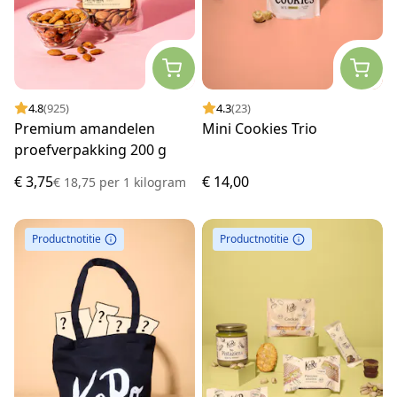
4.8
(925)
4.3
(23)
Premium amandelen
Mini Cookies Trio
proefverpakking 200 g
€ 3,75
€ 14,00
€ 18,75
per
1 kilogram
Productnotitie
Productnotitie