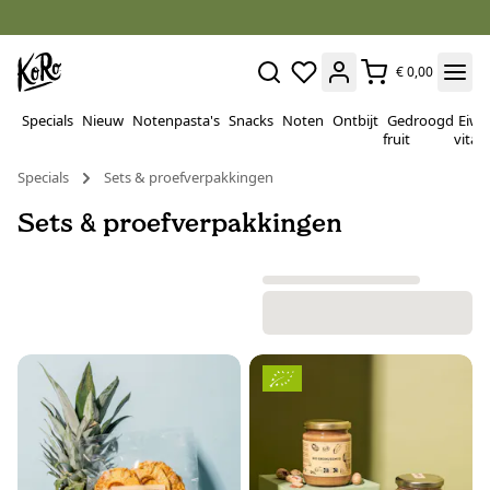
€ 0,00
Specials
Nieuw
Notenpasta's
Snacks
Noten
Ontbijt
Gedroogd
Eiwi
fruit
vitam
Specials
Sets & proefverpakkingen
Sets & proefverpakkingen