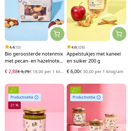
4.4
(33)
4.6
(328)
Bio geroosterde notenmix
Appelstukjes met kaneel
met pecan- en hazelnoten
en suiker 200 g
160 g
€ 2,88
€ 6,00
€ 5,75
€ 18,00
per
1 kilogram
€ 30,00
per
1 kilogram
Productnotitie
Productnotitie
21 %