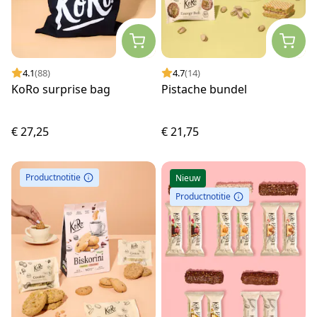
4.1
(88)
4.7
(14)
KoRo surprise bag
Pistache bundel
€ 27,25
€ 21,75
Productnotitie
Nieuw
Productnotitie