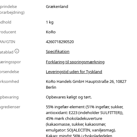
prindelse
Grækenland
forarbejdning)
ndhold
1 kg
roducent
KoRo
AN/GTIN
4260718290520
Specifikation
atablad
æringsspor
Forklaring til sporingsmærkning
orsendelse
Leveringstid uden for Tyskland
irksomhed
KoRo Handels GmbH Hauptstraße 26, 10827
Berlin
pbevaring
Opbevares køligt og tørt.
ngredienser
55% ingefær-element (51% ingefær, sukker,
antioxidant: E223 (indeholder SULFITTER)),
45% mørk chokoladekuverture
(kakaomasse, sukker, kakaosmør,
emulgator: SOJALECITIN, vaniljesmag).
Kakao: mindst 56% i chokoladedelen