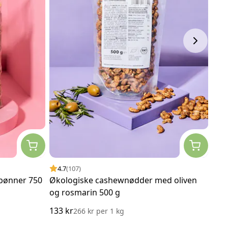
4.7
(107)
4.
bønner 750
Økologiske cashewnødder med oliven
Øko
og rosmarin 500 g
133 kr
84 k
266 kr
per
1 kg