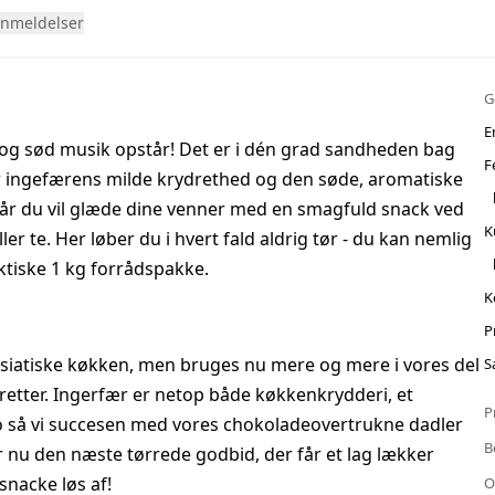
nmeldelser
G
E
og sød musik opstår! Det er i dén grad sandheden bag
F
r ingefærens milde krydrethed og den søde, aromatiske
år du vil glæde dine venner med en smagfuld snack ved
K
er te. Her løber du i hvert fald aldrig tør - du kan nemlig
ktiske 1 kg forrådspakke.
K
P
asiatiske køkken, men bruges nu mere og mere i vores del
S
 retter. Ingerfær er netop både køkkenkrydderi, et
P
Ro så vi succesen med vores chokoladeovertrukne dadler
B
 nu den næste tørrede godbid, der får et lag lækker
snacke løs af!
O