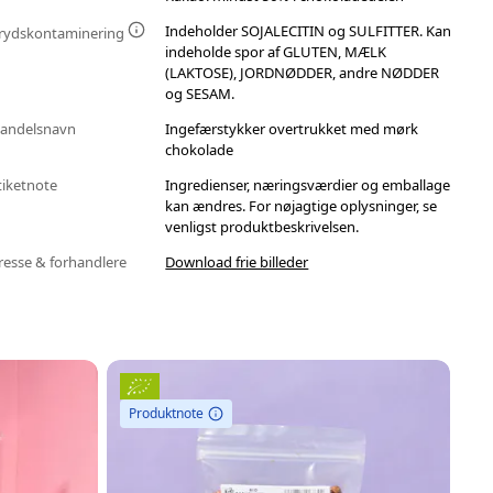
Indeholder SOJALECITIN og SULFITTER. Kan
rydskontaminering
indeholde spor af GLUTEN, MÆLK
(LAKTOSE), JORDNØDDER, andre NØDDER
og SESAM.
andelsnavn
Ingefærstykker overtrukket med mørk
chokolade
tiketnote
Ingredienser, næringsværdier og emballage
kan ændres. For nøjagtige oplysninger, se
venligst produktbeskrivelsen.
resse & forhandlere
Download frie billeder
Produktnote