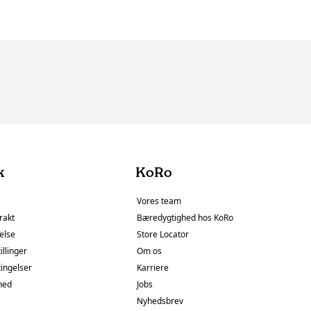
k
KoRo
Vores team
rakt
Bæredygtighed hos KoRo
else
Store Locator
illinger
Om os
tingelser
Karriere
hed
Jobs
Nyhedsbrev