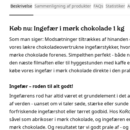
Beskrivelse
Sammenligning af produkter
FAQs
Statistiker
A
Køb nu: Ingefær i mørk chokolade 1 kg
Som man siger: Modsætninger tiltrækkes af hinanden 
vores lækre chokoladeovertrukne ingefærstykker, hvo
mørke chokolade forenes. Simpelthen perfekt - både n
den næste filmaften eller til hyggestunden med kaffe ell
købe vores ingefær i mørk chokolade direkte i den pra
Ingefær
– roden til alt godt
!
Ingefærens rod har altid været et grundelement i det 
af verden - uanset om vi taler søde, stærke eller sunde
forfriskende ingefærshot eller tørret godbid. Hos Ko
såvel som abrikoser i mørk chokolade, og ingefæren er
mørk chokolade. Og resultatet tør vi godt prale af - og 