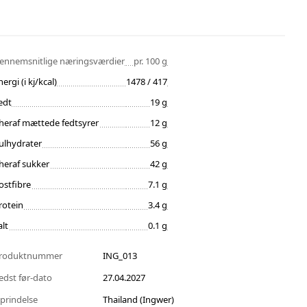
ennemsnitlige næringsværdier
pr. 100 g
nergi (i kj/kcal)
1478 / 417
edt
19 g
heraf mættede fedtsyrer
12 g
ulhydrater
56 g
heraf sukker
42 g
ostfibre
7.1 g
rotein
3.4 g
alt
0.1 g
roduktnummer
ING_013
edst før-dato
27.04.2027
prindelse
Thailand (Ingwer)