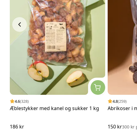
4.6
(328)
4.8
(259)
Æblestykker med kanel og sukker 1 kg
Abrikoser i 
186 kr
150 kr
300 kr