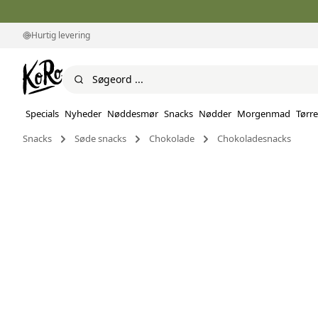
Hurtig levering
Specials
Nyheder
Nøddesmør
Snacks
Nødder
Morgenmad
Tørre
Snacks
Søde snacks
Chokolade
Chokoladesnacks