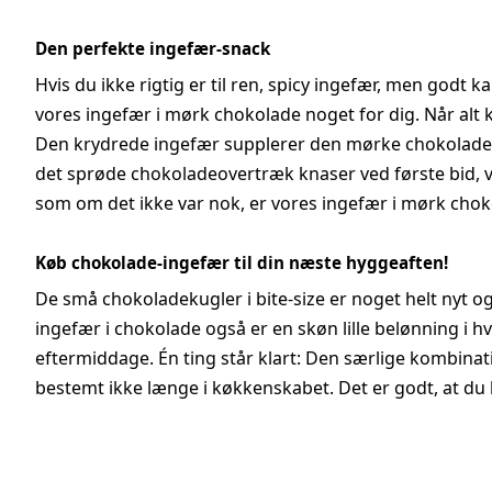
Den perfekte ingefær-snack
Hvis du ikke rigtig er til ren, spicy ingefær, men god
vores ingefær i mørk chokolade noget for dig. Når alt ko
Den krydrede ingefær supplerer den mørke chokolades m
det sprøde chokoladeovertræk knaser ved første bid, v
som om det ikke var nok, er vores ingefær i mørk choko
Køb chokolade-ingefær til din næste hyggeaften!
De små chokoladekugler i bite-size er noget helt nyt o
ingefær i chokolade også er en skøn lille belønning i h
eftermiddage. Én ting står klart: Den særlige kombina
bestemt ikke længe i køkkenskabet. Det er godt, at du k