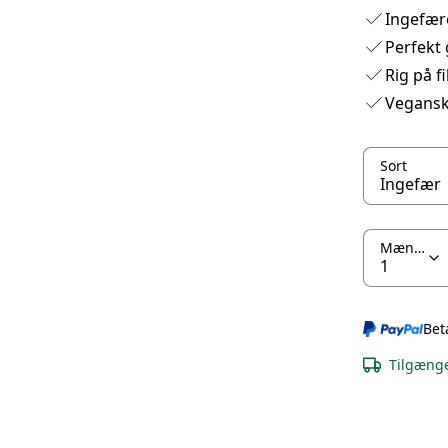
Ingefær
Perfekt 
Rig på f
Vegans
Sort
Mængde
Bet
Tilgænge