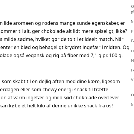
O
(
I
t kan lide aromaen og rodens mange sunde egenskaber, er
mmer til alt, gør chokolade alt lidt mere spiseligt, ikke?
P
ilde sødme, hvilket gør de to til et ideelt match. Når
E
enter en blød og behageligt krydret ingefær i midten. Og
D
lade også vegansk og rig på fiber med 7,1 g pr. 100 g.
N
F
V
g som skabt til en dejlig aften med dine kære, ligesom
verdagen eller som chewy energi-snack til trætte
O
tion af varm ingefær og mild sød chokolade overlever
I
an købe et helt kilo af denne unikke snack fra os!