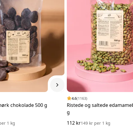
4.6
(1163)
mørk chokolade 500 g
Ristede og saltede edamame
g
112 kr
per
1 kg
149 kr
per
1 kg