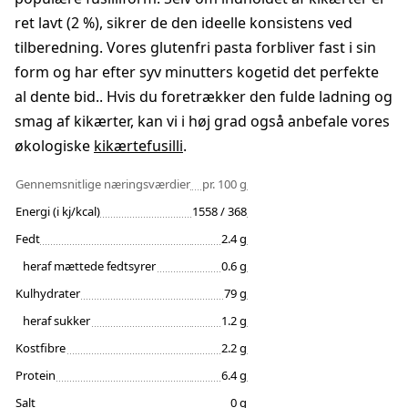
ret lavt (2 %), sikrer de den ideelle konsistens ved
tilberedning. Vores glutenfri pasta forbliver fast i sin
form og har efter syv minutters kogetid det perfekte
al dente bid.. Hvis du foretrækker den fulde ladning og
smag af kikærter, kan vi i høj grad også anbefale vores
økologiske
kikærtefusilli
.
Gennemsnitlige næringsværdier
pr. 100 g
Energi (i kj/kcal)
1558 / 368
Fedt
2.4 g
heraf mættede fedtsyrer
0.6 g
Kulhydrater
79 g
heraf sukker
1.2 g
Kostfibre
2.2 g
Protein
6.4 g
Salt
0 g