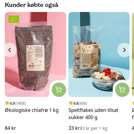
Kunder købte også
4.9
(1408)
4.8
(456)
Økologiske chiafrø 1 kg
Speltflakes uden tilsat
sukker 400 g
84 kr
33 kr
83 kr
per
1 kg