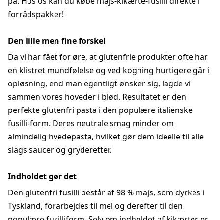
på. Hos os kan du købe majs-kikærte-fusilli direkte i
forrådspakker!
Den lille men fine forskel
Da vi har fået for øre, at glutenfrie produkter ofte har
en klistret mundfølelse og ved kogning hurtigere går i
opløsning, end man egentligt ønsker sig, lagde vi
sammen vores hoveder i blød. Resultatet er den
perfekte glutenfri pasta i den populære italienske
fusilli-form. Deres neutrale smag minder om
almindelig hvedepasta, hvilket gør dem ideelle til alle
slags saucer og gryderetter.
Indholdet gør det
Den glutenfri fusilli består af 98 % majs, som dyrkes i
Tyskland, forarbejdes til mel og derefter til den
populære fusilliform. Selv om indholdet af kikærter er