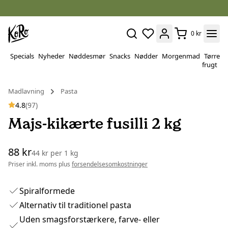
0 kr
Specials
Nyheder
Nøddesmør
Snacks
Nødder
Morgenmad
Tørret
P
frugt
&
v
Madlavning
Pasta
4.8
(97)
Majs-kikærte fusilli 2 kg
88 kr
44 kr
per
1 kg
Priser inkl. moms plus
forsendelsesomkostninger
Spiralformede
Alternativ til traditionel pasta
Uden smagsforstærkere, farve- eller