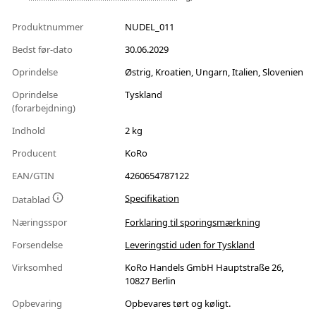
Produktnummer
NUDEL_011
Bedst før-dato
30.06.2029
Oprindelse
Østrig, Kroatien, Ungarn, Italien, Slovenien
Oprindelse
Tyskland
(forarbejdning)
Indhold
2 kg
Producent
KoRo
EAN/GTIN
4260654787122
Specifikation
Datablad
Næringsspor
Forklaring til sporingsmærkning
Forsendelse
Leveringstid uden for Tyskland
Virksomhed
KoRo Handels GmbH Hauptstraße 26,
10827 Berlin
Opbevaring
Opbevares tørt og køligt.