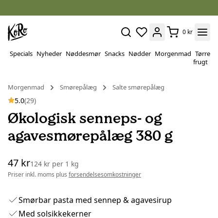
0 kr
Specials
Nyheder
Nøddesmør
Snacks
Nødder
Morgenmad
Tørret
P
frugt
&
v
Morgenmad
Smørepålæg
Salte smørepålæg
5.0
(29)
Økologisk senneps- og
agavesmørepålæg 380 g
47 kr
124 kr
per
1 kg
Priser inkl. moms plus
forsendelsesomkostninger
Smørbar pasta med sennep & agavesirup
Med solsikkekerner