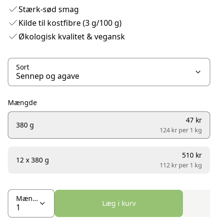
Stærk-sød smag
Kilde til kostfibre (3 g/100 g)
Økologisk kvalitet & vegansk
Sort
Mængde
47 kr
380 g
124 kr per
1 kg
510 kr
12 x 380 g
112 kr per
1 kg
Mængde
Læg i kurv