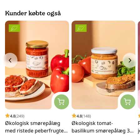
Kunder købte også
4.8
(249)
4.8
(148)
Økologisk smørepålæg
Økologisk tomat-
med ristede peberfrugter
basilikum smørepålæg 380
500 g
g