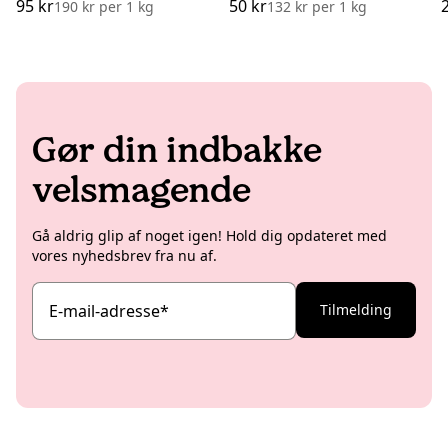
95 kr
50 kr
190 kr
per
1 kg
132 kr
per
1 kg
Gør din indbakke
velsmagende
Gå aldrig glip af noget igen! Hold dig opdateret med
vores nyhedsbrev fra nu af.
E-mail-adresse
*
Tilmelding