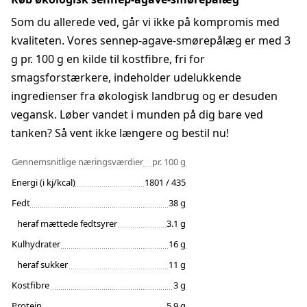
Som du allerede ved, går vi ikke på kompromis med
kvaliteten. Vores sennep-agave-smørepålæg er med 3
g pr. 100 g en kilde til kostfibre, fri for
smagsforstærkere, indeholder udelukkende
ingredienser fra økologisk landbrug og er desuden
vegansk. Løber vandet i munden på dig bare ved
tanken? Så vent ikke længere og bestil nu!
Gennemsnitlige næringsværdier
pr. 100 g
Energi (i kj/kcal)
1801 / 435
Fedt
38 g
heraf mættede fedtsyrer
3.1 g
Kulhydrater
16 g
heraf sukker
11 g
Kostfibre
3 g
Protein
5.9 g