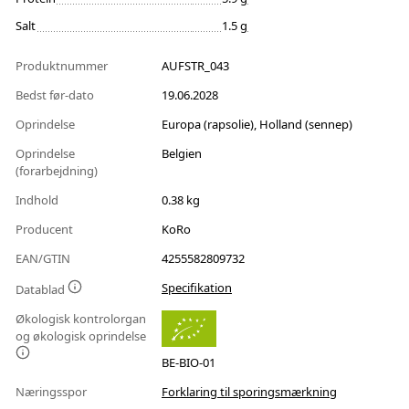
Salt
1.5 g
Produktnummer
AUFSTR_043
Bedst før-dato
19.06.2028
Oprindelse
Europa (rapsolie), Holland (sennep)
Oprindelse
Belgien
(forarbejdning)
Indhold
0.38 kg
Producent
KoRo
EAN/GTIN
4255582809732
Specifikation
Datablad
Økologisk kontrolorgan
og økologisk oprindelse
BE-BIO-01
Næringsspor
Forklaring til sporingsmærkning