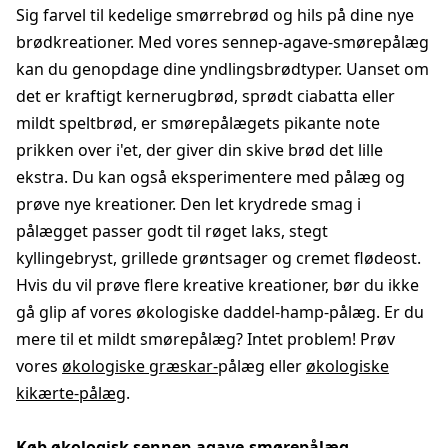
Sig farvel til kedelige smørrebrød og hils på dine nye
brødkreationer. Med vores sennep-agave-smørepålæg
kan du genopdage dine yndlingsbrødtyper. Uanset om
det er kraftigt kernerugbrød, sprødt ciabatta eller
mildt speltbrød, er smørepålægets pikante note
prikken over i'et, der giver din skive brød det lille
ekstra. Du kan også eksperimentere med pålæg og
prøve nye kreationer. Den let krydrede smag i
pålægget passer godt til røget laks, stegt
kyllingebryst, grillede grøntsager og cremet flødeost.
Hvis du vil prøve flere kreative kreationer, bør du ikke
gå glip af vores økologiske daddel-hamp-pålæg. Er du
mere til et mildt smørepålæg? Intet problem! Prøv
vores
økologiske græskar-
pålæg eller
økologiske
kikærte-pålæg
.
Køb økologisk sennep-agave-smørepålæg