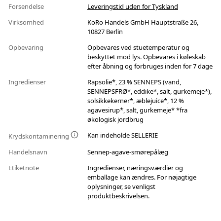
Forsendelse
Leveringstid uden for Tyskland
Virksomhed
KoRo Handels GmbH Hauptstraße 26,
10827 Berlin
Opbevaring
Opbevares ved stuetemperatur og
beskyttet mod lys. Opbevares i køleskab
efter åbning og forbruges inden for 7 dage
Ingredienser
Rapsolie*, 23 % SENNEPS (vand,
SENNEPSFRØ*, eddike*, salt, gurkemeje*),
solsikkekerner*, æblejuice*, 12 %
agavesirup*, salt, gurkemeje* *fra
økologisk jordbrug
Kan indeholde SELLERIE
Krydskontaminering
Handelsnavn
Sennep-agave-smørepålæg
Etiketnote
Ingredienser, næringsværdier og
emballage kan ændres. For nøjagtige
oplysninger, se venligst
produktbeskrivelsen.