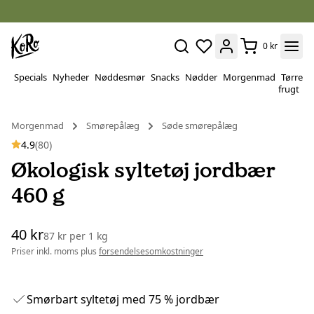
0 kr
Specials
Nyheder
Nøddesmør
Snacks
Nødder
Morgenmad
Tørret
P
frugt
&
v
Morgenmad
Smørepålæg
Søde smørepålæg
4.9
(80)
Økologisk syltetøj jordbær
460 g
40 kr
87 kr
per
1 kg
Priser inkl. moms plus
forsendelsesomkostninger
Smørbart syltetøj med 75 % jordbær