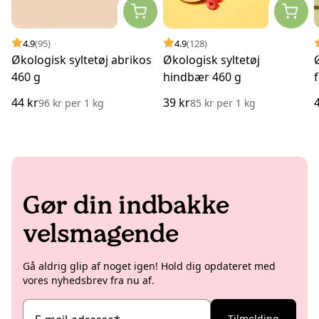
4.9
(95)
4.9
(128)
Økologisk syltetøj abrikos
Økologisk syltetøj
460 g
hindbær 460 g
44 kr
39 kr
96 kr
per
1 kg
85 kr
per
1 kg
Gør din indbakke
velsmagende
Gå aldrig glip af noget igen! Hold dig opdateret med
vores nyhedsbrev fra nu af.
Tilmelding