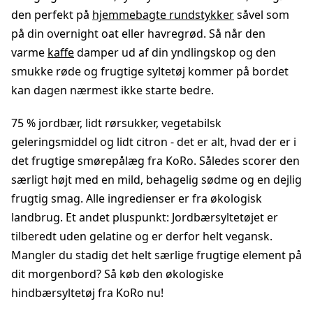
den perfekt på
hjemmebagte rundstykker
såvel som
på din overnight oat eller havregrød. Så når den
varme
kaffe
damper ud af din yndlingskop og den
smukke røde og frugtige syltetøj kommer på bordet
kan dagen nærmest ikke starte bedre.
75 % jordbær, lidt rørsukker, vegetabilsk
geleringsmiddel og lidt citron - det er alt, hvad der er i
det frugtige smørepålæg fra KoRo. Således scorer den
særligt højt med en mild, behagelig sødme og en dejlig
frugtig smag. Alle ingredienser er fra økologisk
landbrug. Et andet pluspunkt: Jordbærsyltetøjet er
tilberedt uden gelatine og er derfor helt vegansk.
Mangler du stadig det helt særlige frugtige element på
dit morgenbord? Så køb den økologiske
hindbærsyltetøj fra KoRo nu!