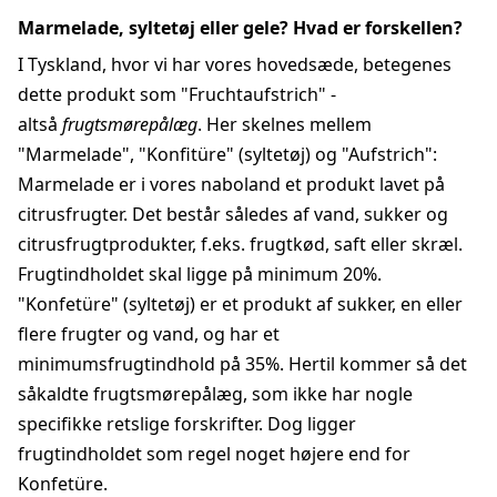
Marmelade, syltetøj eller gele? Hvad er forskellen?
I Tyskland, hvor vi har vores hovedsæde, betegenes
dette produkt som "Fruchtaufstrich" -
altså
frugtsmørepålæg
. Her skelnes mellem
"Marmelade", "Konfitüre" (syltetøj) og "Aufstrich":
Marmelade er i vores naboland et produkt lavet på
citrusfrugter. Det består således af vand, sukker og
citrusfrugtprodukter, f.eks. frugtkød, saft eller skræl.
Frugtindholdet skal ligge på minimum 20%.
"Konfetüre" (syltetøj) er et produkt af sukker, en eller
flere frugter og vand, og har et
minimumsfrugtindhold på 35%. Hertil kommer så det
såkaldte frugtsmørepålæg, som ikke har nogle
specifikke retslige forskrifter. Dog ligger
frugtindholdet som regel noget højere end for
Konfetüre.