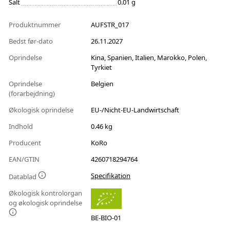
Salt
0.01 g
Produktnummer
AUFSTR_017
Bedst før-dato
26.11.2027
Oprindelse
Kina, Spanien, Italien, Marokko, Polen,
Tyrkiet
Oprindelse
Belgien
(forarbejdning)
Økologisk oprindelse
EU-/Nicht-EU-Landwirtschaft
Indhold
0.46 kg
Producent
KoRo
EAN/GTIN
4260718294764
Specifikation
Datablad
Økologisk kontrolorgan
og økologisk oprindelse
BE-BIO-01