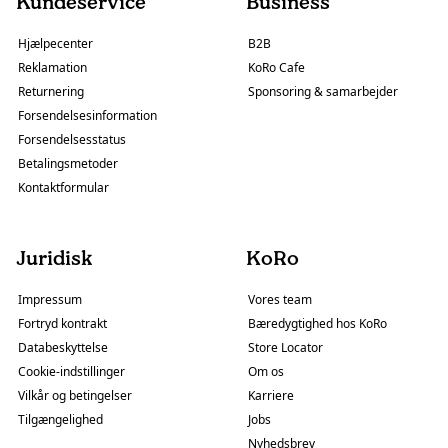
Kundeservice
Business
Hjælpecenter
B2B
Reklamation
KoRo Cafe
Returnering
Sponsoring & samarbejder
Forsendelsesinformation
Forsendelsesstatus
Betalingsmetoder
Kontaktformular
Juridisk
KoRo
Impressum
Vores team
Fortryd kontrakt
Bæredygtighed hos KoRo
Databeskyttelse
Store Locator
Cookie-indstillinger
Om os
Vilkår og betingelser
Karriere
Tilgængelighed
Jobs
Nyhedsbrev