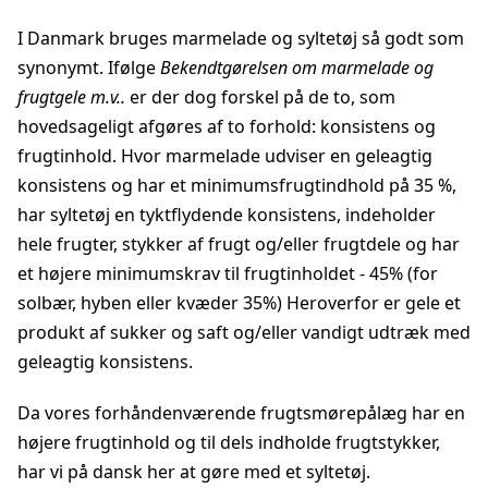
I Danmark bruges marmelade og syltetøj så godt som
synonymt. Ifølge
Bekendtgørelsen om marmelade og
frugtgele m.v..
er der dog forskel på de to, som
hovedsageligt afgøres af to forhold: konsistens og
frugtinhold. Hvor marmelade udviser en geleagtig
konsistens og har et minimumsfrugtindhold på 35 %,
har syltetøj en tyktflydende konsistens, indeholder
hele frugter, stykker af frugt og/eller frugtdele og har
et højere minimumskrav til frugtinholdet - 45% (for
solbær, hyben eller kvæder 35%) Heroverfor er gele et
produkt af sukker og saft og/eller vandigt udtræk med
geleagtig konsistens.
Da vores forhåndenværende frugtsmørepålæg har en
højere frugtinhold og til dels indholde frugtstykker,
har vi på dansk her at gøre med et syltetøj.