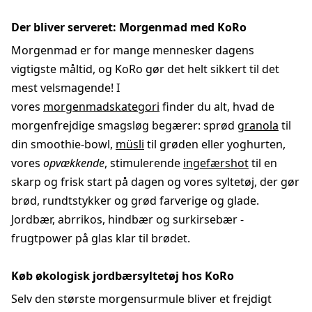
Der bliver serveret: Morgenmad med KoRo
Morgenmad er for mange mennesker dagens
vigtigste måltid, og KoRo gør det helt sikkert til det
mest velsmagende! I
vores
morgenmadskategori
finder du alt, hvad de
morgenfrejdige smagsløg begærer: sprød
granola
til
din smoothie-bowl,
müsli
til grøden eller yoghurten,
vores
opvækkende
, stimulerende
ingefærshot
til en
skarp og frisk start på dagen og vores syltetøj, der gør
brød, rundtstykker og grød farverige og glade.
Jordbær, abrrikos, hindbær og surkirsebær -
frugtpower på glas klar til brødet.
Køb økologisk jordbærsyltetøj hos KoRo
Selv den største morgensurmule bliver et frejdigt