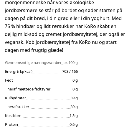
morgenmenneske når vores økologiske
jordbærsmørelse står på bordet og søder starten på
dagen på dit brød, i din grød eller i din yoghurt. Med
75 % hindbær og lidt rørsukker har KoRo skabt en
dejlig mild-sød og cremet jordbærsyltetøj, der også er
vegansk. Køb jordbærsyltetøj fra KoRo nu og start
dagen med frugtig glæde!
Gennemsnitlige næringsværdier
pr. 100 g
Energi (i kj/kcal)
703 / 166
Fedt
0 g
heraf mættede fedtsyrer
0 g
Kulhydrater
39 g
heraf sukker
39 g
Kostfibre
1.5 g
Protein
0.6 g