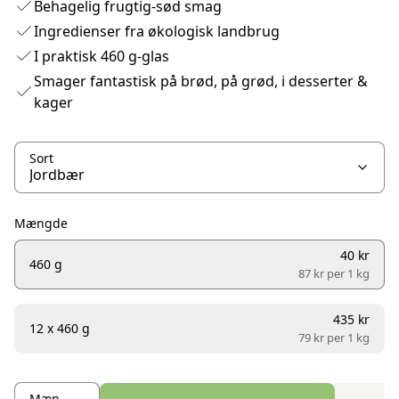
Behagelig frugtig-sød smag
Ingredienser fra økologisk landbrug
I praktisk 460 g-glas
Smager fantastisk på brød, på grød, i desserter &
kager
Sort
Mængde
40 kr
460 g
87 kr per
1 kg
435 kr
12 x 460 g
79 kr per
1 kg
Mængde