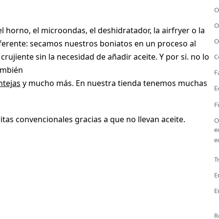
O
O
horno, el microondas, el deshidratador, la airfryer o la
O
iferente: secamos nuestros boniatos en un proceso al
ujiente sin la necesidad de añadir aceite. Y por si. no lo
C
también
F
ntejas
y mucho más. En nuestra tienda tenemos muchas
E
F
itas convencionales gracias a que no llevan aceite.
O
e
e
T
E
E
R