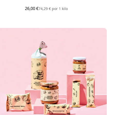
26,00 €
3,00
74,29 €
por
1 kilo