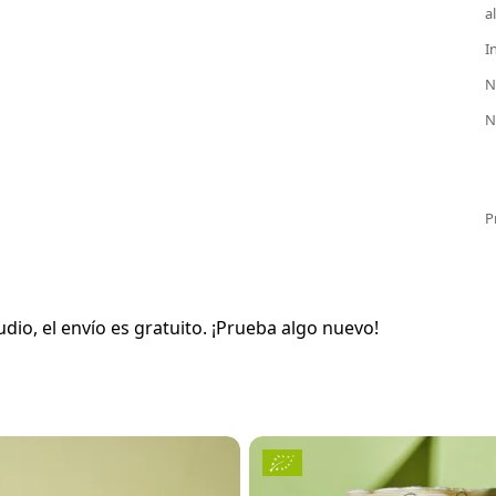
a
I
N
N
P
io, el envío es gratuito. ¡Prueba algo nuevo!