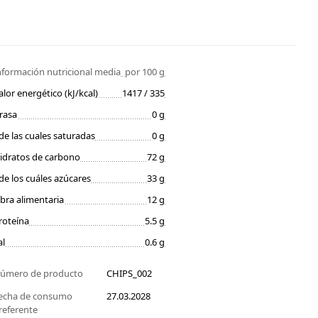
nformación nutricional media
por 100 g
alor energético (kJ/kcal)
1417 / 335
rasa
0 g
de las cuales saturadas
0 g
idratos de carbono
72 g
de los cuáles azúcares
33 g
ibra alimentaria
12 g
roteína
5.5 g
al
0.6 g
úmero de producto
CHIPS_002
echa de consumo
27.03.2028
referente