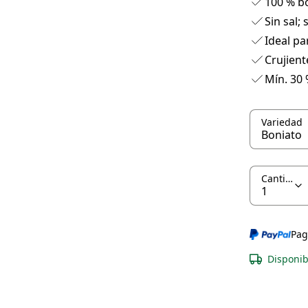
100 % b
Sin sal; 
Ideal pa
Crujient
Mín. 30
Variedad
Cantidad
Pag
Disponib