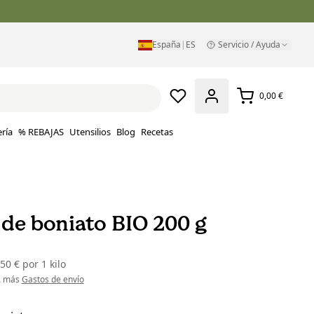
España
|
ES
Servicio / Ayuda
0,00 €
ría
% REBAJAS
Utensilios
Blog
Recetas
 de boniato BIO 200 g
,50 €
por
1 kilo
VA más
Gastos de envío