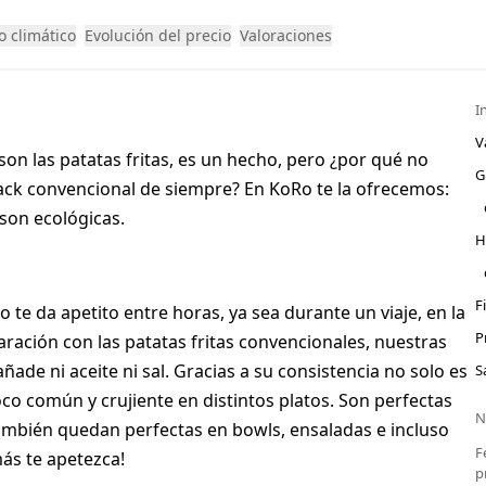
 climático
Evolución del precio
Valoraciones
I
V
on las patatas fritas, es un hecho, pero ¿por qué no
G
nack convencional de siempre? En KoRo te la ofrecemos:
 son ecológicas.
H
F
 te da apetito entre horas, ya sea durante un viaje, en la
P
paración con las patatas fritas convencionales, nuestras
ade ni aceite ni sal. Gracias a su consistencia no solo es
S
 común y crujiente en distintos platos. Son perfectas
N
mbién quedan perfectas en bowls, ensaladas e incluso
F
más te apetezca!
p