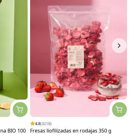
4.8
(3218)
4.
ina BIO 100
Fresas liofilizadas en rodajas 350 g
Gus
BIO