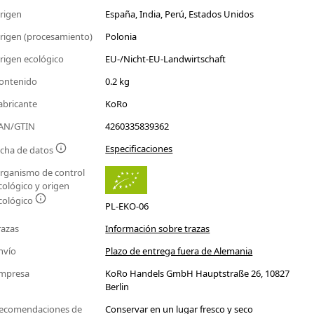
rigen
España, India, Perú, Estados Unidos
rigen (procesamiento)
Polonia
rigen ecológico
EU-/Nicht-EU-Landwirtschaft
ontenido
0.2 kg
abricante
KoRo
AN/GTIN
4260335839362
Especificaciones
icha de datos
rganismo de control
cológico y origen
cológico
PL-EKO-06
razas
Información sobre trazas
nvío
Plazo de entrega fuera de Alemania
mpresa
KoRo Handels GmbH Hauptstraße 26, 10827
Berlin
ecomendaciones de
Conservar en un lugar fresco y seco