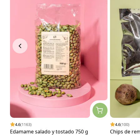
4.6
(1163)
4.6
(100)
Edamame salado y tostado 750 g
Chips de re