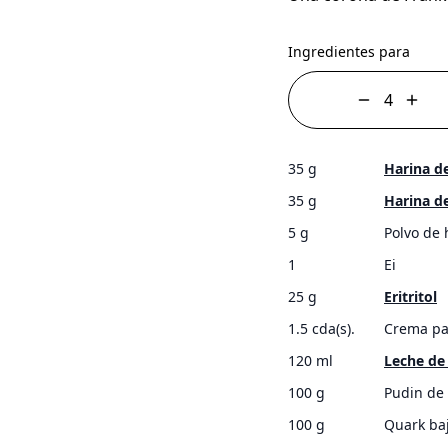
Ingredientes para
35 g
Harina d
35 g
Harina de
5 g
Polvo de
1
Ei
25 g
Eritritol
1.5 cda(s).
Crema pa
120 ml
Leche de
100 g
Pudin de 
100 g
Quark ba