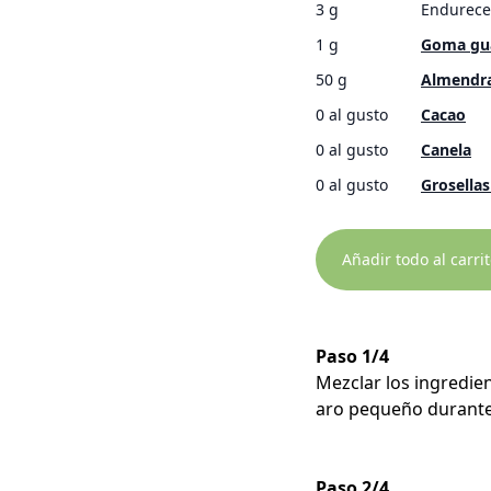
3 g
Endurece
1 g
Goma gu
50 g
Almendra
0 al gusto
Cacao
0 al gusto
Canela
0 al gusto
Grosellas 
Añadir todo al carri
Paso 1/4
Mezclar los ingredi
aro pequeño durante
Paso 2/4