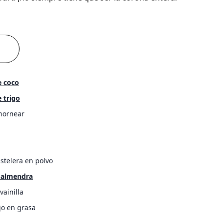
e coco
 trigo
 hornear
stelera en polvo
 almendra
vainilla
jo en grasa