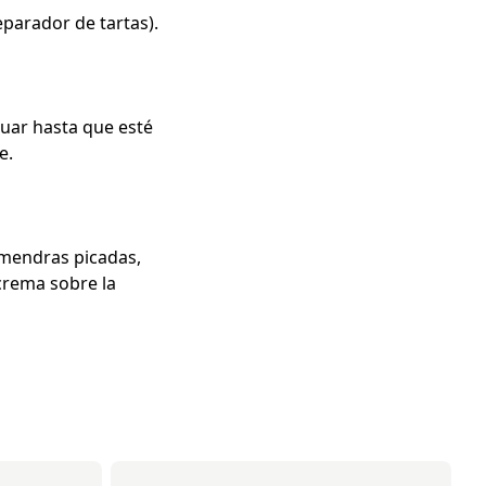
eparador de tartas).
guar hasta que esté
e.
almendras picadas,
crema sobre la