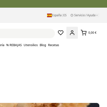
España
|
ES
Servicio / Ayuda
0,00 €
ría
% REBAJAS
Utensilios
Blog
Recetas