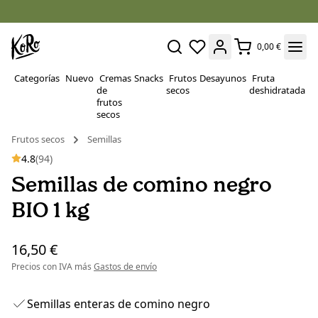
0,00 €
Categorías
Nuevo
Cremas
Snacks
Frutos
Desayunos
Fruta
P
de
secos
deshidratada
Su
frutos
secos
Frutos secos
Semillas
4.8
(94)
Semillas de comino negro
BIO 1 kg
16,50 €
Precios con IVA más
Gastos de envío
Semillas enteras de comino negro