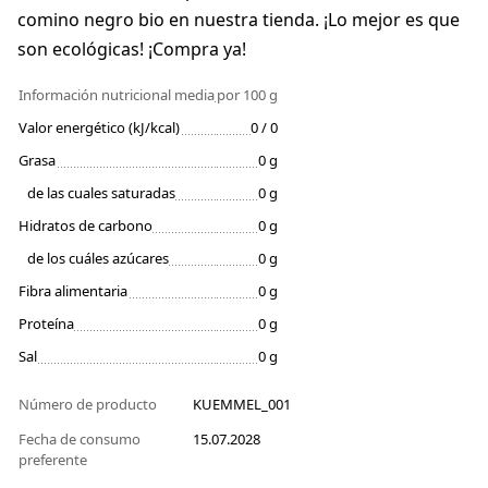
comino negro bio en nuestra tienda. ¡Lo mejor es que
son ecológicas! ¡Compra ya!
Información nutricional media
por 100 g
Valor energético (kJ/kcal)
0 / 0
Grasa
0 g
de las cuales saturadas
0 g
Hidratos de carbono
0 g
de los cuáles azúcares
0 g
Fibra alimentaria
0 g
Proteína
0 g
Sal
0 g
Número de producto
KUEMMEL_001
Fecha de consumo
15.07.2028
preferente