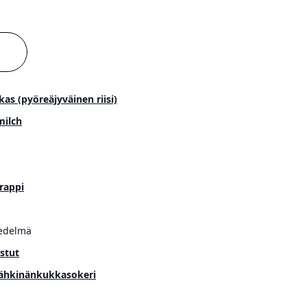
kas (pyöreäjyväinen riisi)
ilch
rappi
edelmä
stut
ähkinänkukkasokeri