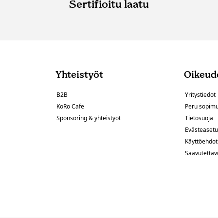
Sertifioitu laatu
Yhteistyöt
Oikeude
B2B
Yritystiedot
KoRo Cafe
Peru sopim
Sponsoring & yhteistyöt
Tietosuoja
Evästeasetu
Käyttöehdot
Saavutettav