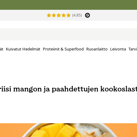
(4.85)
ät
Kuivatut Hedelmät
Proteiinit & Superfood
Ruoanlaitto
Leivonta
Tarv
isi mangon ja paahdettujen kookoslas