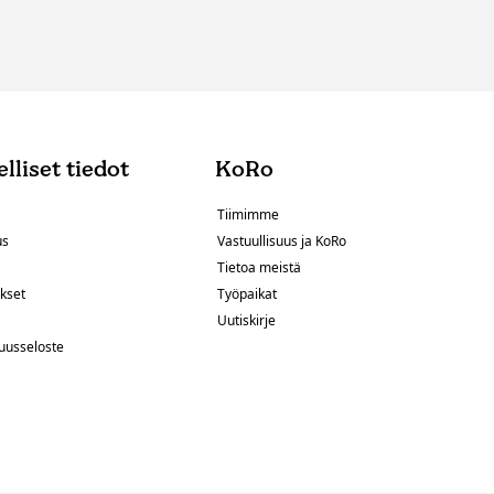
lliset tiedot
KoRo
Tiimimme
us
Vastuullisuus ja KoRo
Tietoa meistä
kset
Työpaikat
Uutiskirje
uusseloste