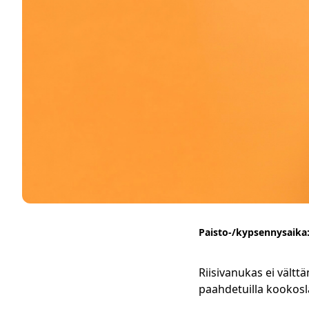
Paisto-/kypsennysaika
Riisivanukas ei vältt
paahdetuilla kookosla