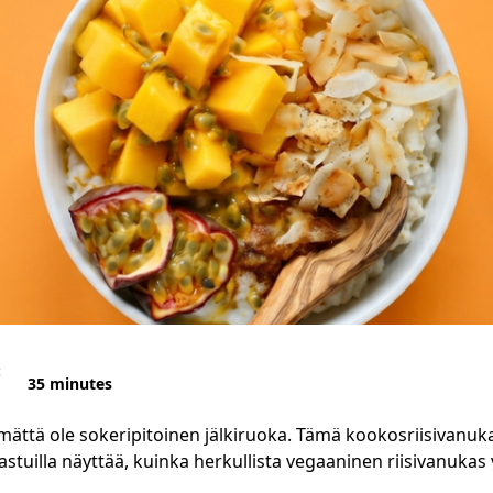
:
35 minutes
ämättä ole sokeripitoinen jälkiruoka. Tämä kookosriisivanuk
stuilla näyttää, kuinka herkullista vegaaninen riisivanukas v