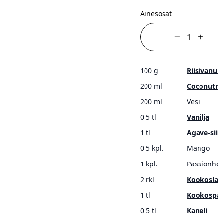
Ainesosat
100 g
Riisivanu
200 ml
Coconutm
200 ml
Vesi
0.5 tl
Vanilja
1 tl
Agave-sii
0.5 kpl.
Mango
1 kpl.
Passionh
2 rkl
Kookosla
1 tl
Kookosp
0.5 tl
Kaneli