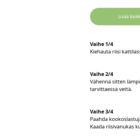
Lisää kaikk
Vaihe 1/4
Kiehauta riisi kattil
Vaihe 2/4
Vähennä sitten lämpöä
tarvittaessa vettä.
Vaihe 3/4
Paahda kookoslastuja
Kaada riisivanukas k