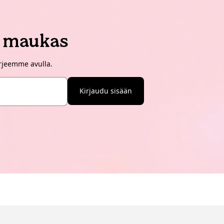
i maukas
irjeemme avulla.
Kirjaudu sisään