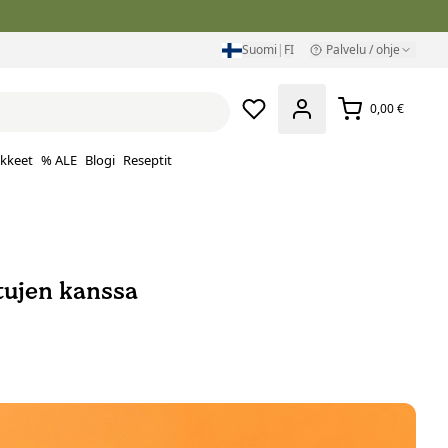
Suomi
|
FI
Palvelu / ohje
0,00 €
ikkeet
% ALE
Blogi
Reseptit
tujen kanssa