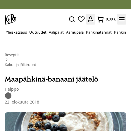
0,00 €
Yleiskatsaus
Uutuudet
Välipalat
Aamupala
Pähkinätahnat
Pähkinät
Reseptit
Kakut ja Jälkiruuat
Maapähkinä-banaani jäätelö
Helppo
22. elokuuta 2018