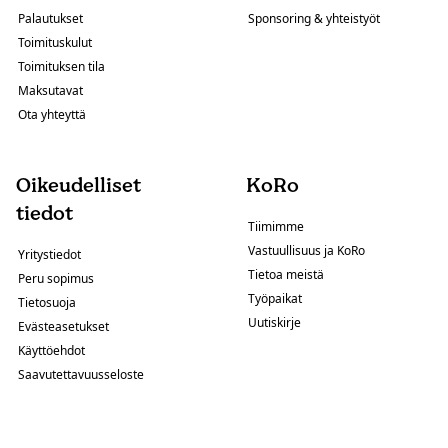
Palautukset
Sponsoring & yhteistyöt
Toimituskulut
Toimituksen tila
Maksutavat
Ota yhteyttä
Oikeudelliset
KoRo
tiedot
Tiimimme
Vastuullisuus ja KoRo
Yritystiedot
Tietoa meistä
Peru sopimus
Työpaikat
Tietosuoja
Uutiskirje
Evästeasetukset
Käyttöehdot
Saavutettavuusseloste