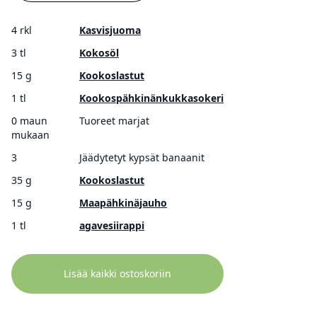
4 rkl
Kasvisjuoma
3 tl
Kokosöl
15 g
Kookoslastut
1 tl
Kookospähkinänkukkasokeri
0 maun
Tuoreet marjat
mukaan
3
Jäädytetyt kypsät banaanit
35 g
Kookoslastut
15 g
Maapähkinäjauho
1 tl
agavesiirappi
Lisää kaikki ostoskoriin