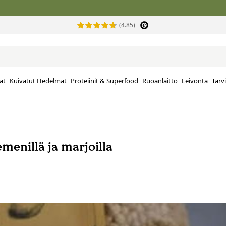
(4.85)
ät
Kuivatut Hedelmät
Proteiinit & Superfood
Ruoanlaitto
Leivonta
Tarv
emenillä ja marjoilla