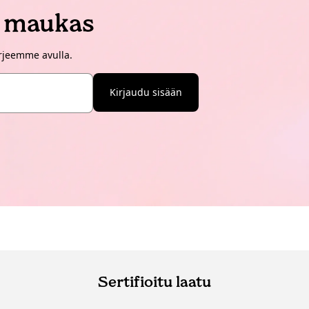
i maukas
irjeemme avulla.
Kirjaudu sisään
Sertifioitu laatu