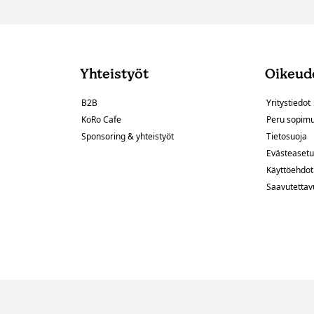
Yhteistyöt
Oikeude
B2B
Yritystiedot
KoRo Cafe
Peru sopim
Sponsoring & yhteistyöt
Tietosuoja
Evästeasetu
Käyttöehdot
Saavutettav