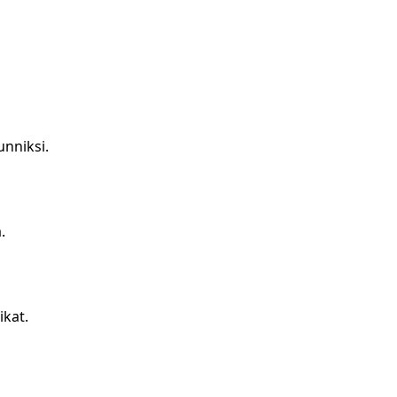
unniksi.
.
ikat.