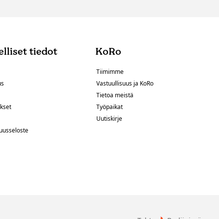
lliset tiedot
KoRo
Tiimimme
us
Vastuullisuus ja KoRo
Tietoa meistä
kset
Työpaikat
Uutiskirje
uusseloste