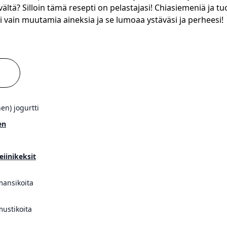
vältä? Silloin tämä resepti on pelastajasi! Chiasiemeniä ja tu
tii vain muutamia aineksia ja se lumoaa ystäväsi ja perheesi!
en) jogurtti
en
eiinikeksit
mansikoita
mustikoita