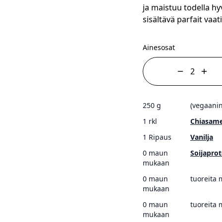
ja maistuu todella hy
sisältävä parfait vaa
Ainesosat
250 g
(vegaanin
1 rkl
Chiasam
1 Ripaus
Vanilja
0 maun
Soijaprot
mukaan
0 maun
tuoreita 
mukaan
0 maun
tuoreita 
mukaan