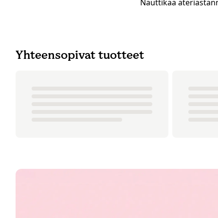
Nauttikaa ateriastan
Yhteensopivat tuotteet