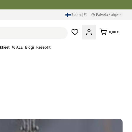
Suomi
|
FI
Palvelu / ohje
0,00 €
ikkeet
% ALE
Blogi
Reseptit