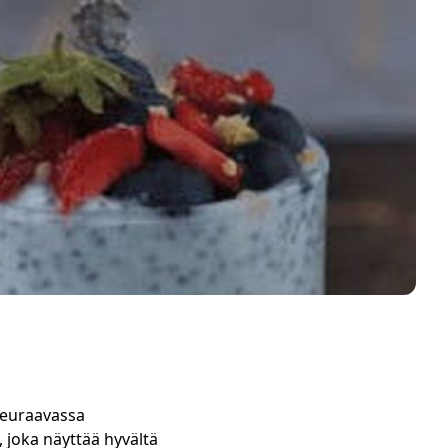
ä seuraavassa
n, joka näyttää hyvältä