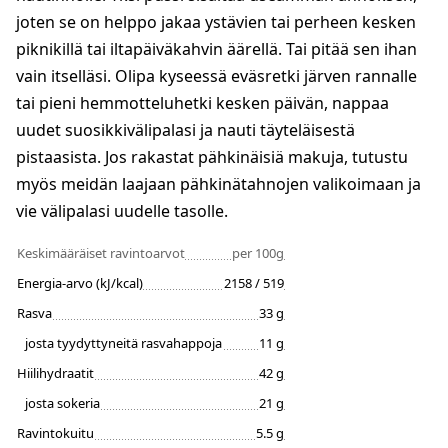
joten se on helppo jakaa ystävien tai perheen kesken
piknikillä tai iltapäiväkahvin äärellä. Tai pitää sen ihan
vain itselläsi. Olipa kyseessä eväsretki järven rannalle
tai pieni hemmotteluhetki kesken päivän, nappaa
uudet suosikkivälipalasi ja nauti täyteläisestä
pistaasista. Jos rakastat pähkinäisiä makuja, tutustu
myös meidän laajaan pähkinätahnojen valikoimaan ja
vie välipalasi uudelle tasolle.
Keskimääräiset ravintoarvot
per 100g
Energia-arvo (kJ/kcal)
2158 / 519
Rasva
33 g
josta tyydyttyneitä rasvahappoja
11 g
Hiilihydraatit
42 g
josta sokeria
21 g
Ravintokuitu
5.5 g