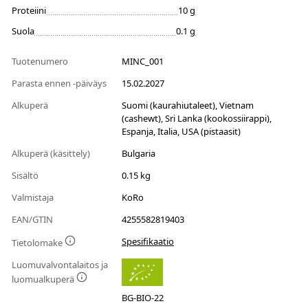
Proteiini
10 g
Suola
0.1 g
Tuotenumero
MINC_001
Parasta ennen -päiväys
15.02.2027
Alkuperä
Suomi (kaurahiutaleet), Vietnam
(cashewt), Sri Lanka (kookossiirappi),
Espanja, Italia, USA (pistaasit)
Alkuperä (käsittely)
Bulgaria
Sisältö
0.15 kg
Valmistaja
KoRo
EAN/GTIN
4255582819403
Spesifikaatio
Tietolomake
Luomuvalvontalaitos ja
luomualkuperä
BG-BIO-22