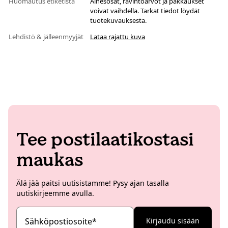
Huomautus etiketistä
Ainesosat, ravintoarvot ja pakkaukset
voivat vaihdella. Tarkat tiedot löydät
tuotekuvauksesta.
Lehdistö & jälleenmyyjät
Lataa rajattu kuva
Tee postilaatikostasi
maukas
Älä jää paitsi uutisistamme! Pysy ajan tasalla
uutiskirjeemme avulla.
Sähköpostiosoite
*
Kirjaudu sisään