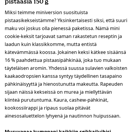
pistaasia 150 g
Miksi teimme miniversion suosituista
pistaasikekseistämme? Yksinkertaisesti siksi, että suuri
maku voi joskus olla pienessä paketissa. Nämä mini
cookie-keksit tarjoavat saman rakastetun reseptin ja
laadun kuin klassikkomme, mutta entistä
kätevämmässä koossa. Jokainen keksi kätkee sisäänsä
16 % paahdettua pistaasipähkinää, joka tuo mukaan
täyteläisen aromin. Yhdessä suussa sulavien valkoisten
kaakaodropsien kanssa syntyy täydellinen tasapaino
pähkinäisyyttä ja hienostunutta makeutta. Rapeuden
sijaan näissä kekseissä on murea ja miellyttävän
kiinteä purutuntuma. Kaura, cashew-pähkinät,
kookossiirappi ja ripaus suolaa pitävät
ainesosaluettelon lyhyenä ja nautinnon huipussaan.
Muruvapaa kumppani kaikkiin seikkailuihisi