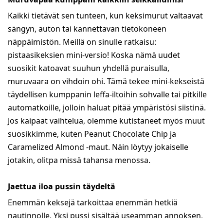
Kaikki tietävät sen tunteen, kun keksimurut valtaavat
sängyn, auton tai kannettavan tietokoneen
näppäimistön. Meillä on sinulle ratkaisu:
pistaasikeksien mini-versio! Koska nämä uudet
suosikit katoavat suuhun yhdellä puraisulla,
muruvaara on vihdoin ohi. Tämä tekee mini-kekseistä
täydellisen kumppanin leffa-iltoihin sohvalle tai pitkille
automatkoille, jolloin haluat pitää ympäristösi siistinä.
Jos kaipaat vaihtelua, olemme kutistaneet myös muut
suosikkimme, kuten Peanut Chocolate Chip ja
Caramelized Almond -maut. Näin löytyy jokaiselle
jotakin, olitpa missä tahansa menossa.
Jaettua iloa pussin täydeltä
Enemmän keksejä tarkoittaa enemmän hetkiä
nautinnolle. Yksi pussi sisältää useamman annoksen,