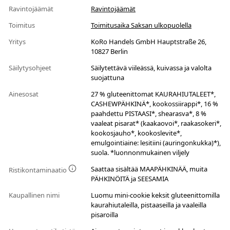
Ravintojäämät
Ravintojäämät
Toimitus
Toimitusaika Saksan ulkopuolella
Yritys
KoRo Handels GmbH Hauptstraße 26,
10827 Berlin
Säilytysohjeet
Säilytettävä viileässä, kuivassa ja valolta
suojattuna
Ainesosat
27 % gluteenittomat KAURAHIUTALEET*,
CASHEWPÄHKINÄ*, kookossiirappi*, 16 %
paahdettu PISTAASI*, shearasva*, 8 %
vaaleat pisarat* (kaakaovoi*, raakasokeri*,
kookosjauho*, kookoslevite*,
emulgointiaine: lesitiini (auringonkukka)*),
suola. *luonnonmukainen viljely
Saattaa sisältää MAAPÄHKINÄÄ, muita
Ristikontaminaatio
PÄHKINÖITÄ ja SEESAMIA
Kaupallinen nimi
Luomu mini-cookie keksit gluteenittomilla
kaurahiutaleilla, pistaaseilla ja vaaleilla
pisaroilla