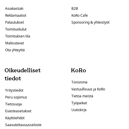
Asiakastuki
B2B
Reklamaatiot
KoRo Cafe
Palautukset
Sponsoring & yhteistyöt
Toimituskulut
Toimituksen tila
Maksutavat
Ota yhteyttä
Oikeudelliset
KoRo
tiedot
Tiimimme
Vastuullisuus ja KoRo
Yritystiedot
Tietoa meistä
Peru sopimus
Työpaikat
Tietosuoja
Uutiskirje
Evästeasetukset
Käyttöehdot
Saavutettavuusseloste