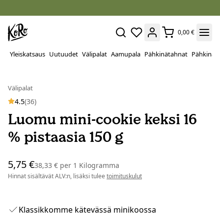
0,00 €
Yleiskatsaus
Uutuudet
Välipalat
Aamupala
Pähkinätahnat
Pähkinät
Välipalat
4.5
(36)
Luomu mini-cookie keksi 16
% pistaasia 150 g
5,75 €
38,33 €
per
1 Kilogramma
Hinnat sisältävät ALV:n, lisäksi tulee
toimituskulut
Klassikkomme kätevässä minikoossa