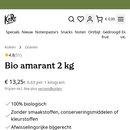
€ 0,00
Specials
Nieuw
Notenpasta's
Snacks
Noten
Ontbijt
Gedroogd
Eiwi
fruit
vitam
Koken
Granen
4.8
(51)
Bio amarant 2 kg
€ 13,25
€ 6,63
per
1 kilogram
Prijzen incl. btw plus
verzendkosten
100% biologisch
Zonder smaakstoffen, conserveringsmiddelen of
kleurstoffen
Afwisselingsrijke bijgerecht