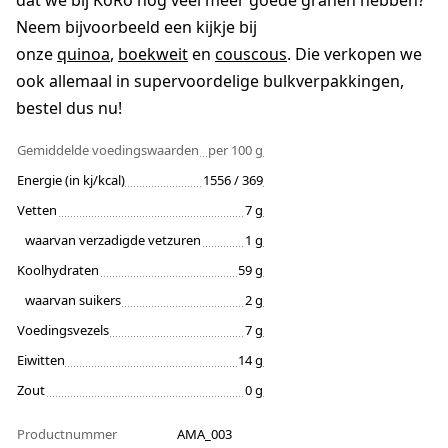
dat we bij KoRo nog veel meer goede granen hebben?
Neem bijvoorbeeld een kijkje bij
onze
quinoa
,
boekweit
en
couscous
. Die verkopen we
ook allemaal in supervoordelige bulkverpakkingen,
bestel dus nu!
Gemiddelde voedingswaarden
per 100 g
Energie (in kj/kcal)
1556 / 369
Vetten
7 g
waarvan verzadigde vetzuren
1 g
Koolhydraten
59 g
waarvan suikers
2 g
Voedingsvezels
7 g
Eiwitten
14 g
Zout
0 g
Productnummer
AMA_003