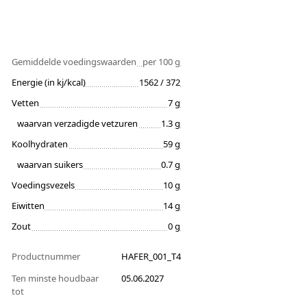
Gemiddelde voedingswaarden
per 100 g
Energie (in kj/kcal)
1562 / 372
Vetten
7 g
waarvan verzadigde vetzuren
1.3 g
Koolhydraten
59 g
waarvan suikers
0.7 g
Voedingsvezels
10 g
Eiwitten
14 g
Zout
0 g
Productnummer
HAFER_001_T4
Ten minste houdbaar
05.06.2027
tot