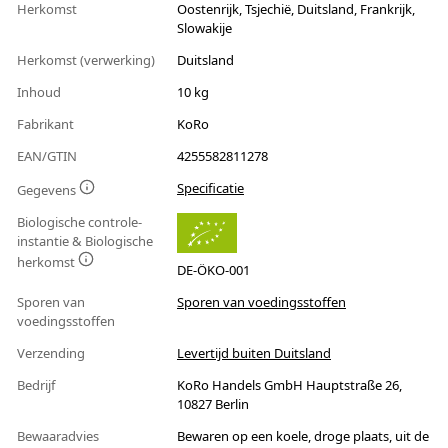
Herkomst
Oostenrijk, Tsjechië, Duitsland, Frankrijk,
Slowakije
Herkomst (verwerking)
Duitsland
Inhoud
10 kg
Fabrikant
KoRo
EAN/GTIN
4255582811278
Specificatie
Gegevens
Biologische controle-
instantie & Biologische
herkomst
DE-ÖKO-001
Sporen van
Sporen van voedingsstoffen
voedingsstoffen
Verzending
Levertijd buiten Duitsland
Bedrijf
KoRo Handels GmbH Hauptstraße 26,
10827 Berlin
Bewaaradvies
Bewaren op een koele, droge plaats, uit de