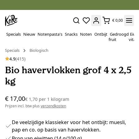
€ 0,00
Specials
Nieuw
Notenpasta's
Snacks
Noten
Ontbijt
Gedroogd
Eiwi
fruit
vitam
Specials
Biologisch
4.9
(415)
Bio havervlokken grof 4 x 2,5
kg
€ 17,00
€ 1,70
per
1 kilogram
Prijzen incl. btw plus
verzendkosten
De veelzijdige klassieker voor het ontbijt: muesli,
pap en co. op basis van havervlokken.
Bron van eiwitten (14 g/100 g)