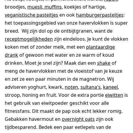
broodjes,
muesli
,
muffins
, koekjes of hartige,
veganistische pasteitjes
en ook
hamburgerpasteitjes
:
het toepassingsgebied van onze havervlokken is super
breed. Wij zijn dol op de ontbijtgranen, want de
receptmogelijkheden
zijn eindeloos. Je kunt de vlokken
koken met of zonder melk, met een
plantaardige
drank
of gewoon met water en ze warm of koud
drinken. Moet je snel zijn? Maak dan een
shake
of
meng de havervlokken met de vloeistof van je keuze
en zet ze een paar minuten in de magnetron. Wij
adviseren yoghurt, kwark,
noten
,
sultana's
,
kaneel
,
stroop, honing en fruit. Voor de extra portie
eiwitten
is
het gebruik van eiwitpoeder geschikt voor alle
fitnessfans. Dit maakt de pap ook echt lekker romig.
Gebakken havermout en
overnight oats
zijn ook
tijdbesparend. Bedek een paar eetlepels van de