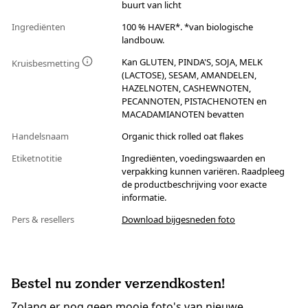
buurt van licht
Ingrediënten
100 % HAVER*. *van biologische
landbouw.
Kan GLUTEN, PINDA'S, SOJA, MELK
Kruisbesmetting
(LACTOSE), SESAM, AMANDELEN,
HAZELNOTEN, CASHEWNOTEN,
PECANNOTEN, PISTACHENOTEN en
MACADAMIANOTEN bevatten
Handelsnaam
Organic thick rolled oat flakes
Etiketnotitie
Ingrediënten, voedingswaarden en
verpakking kunnen variëren. Raadpleeg
de productbeschrijving voor exacte
informatie.
Pers & resellers
Download bijgesneden foto
Bestel nu zonder verzendkosten!
Zolang er nog geen mooie foto's van nieuwe