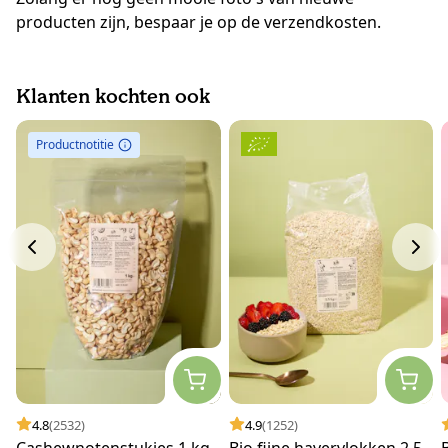
producten zijn, bespaar je op de verzendkosten.
Klanten kochten ook
Productnotitie
4.8
(2532)
4.9
(1252)
Cashewnotenstukjes 1 kg
Bio fijne havervlokken 2,5