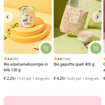
4.3
(245)
4.9
(1194)
Bio edamameboontjes in
Bio gepofte spelt 400 g
blik 130 g
€ 2,25
€ 4,25
€ 17,31
per
1 kilogram
€ 10,63
per
1 kilogram