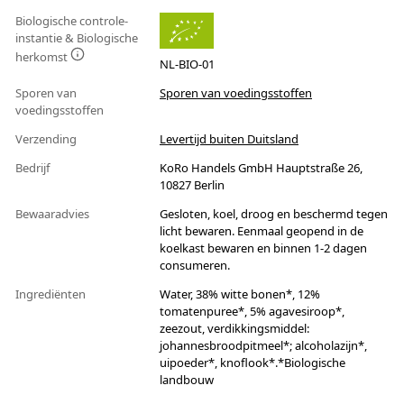
Biologische controle-
instantie & Biologische
herkomst
NL-BIO-01
Sporen van
Sporen van voedingsstoffen
voedingsstoffen
Verzending
Levertijd buiten Duitsland
Bedrijf
KoRo Handels GmbH Hauptstraße 26,
10827 Berlin
Bewaaradvies
Gesloten, koel, droog en beschermd tegen
licht bewaren. Eenmaal geopend in de
koelkast bewaren en binnen 1-2 dagen
consumeren.
Ingrediënten
Water, 38% witte bonen*, 12%
tomatenpuree*, 5% agavesiroop*,
zeezout, verdikkingsmiddel:
johannesbroodpitmeel*; alcoholazijn*,
uipoeder*, knoflook*.*Biologische
landbouw