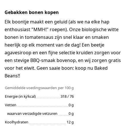
Gebakken bonen kopen
Elk boontje maakt een geluid (als we na elke hap
enthousiast "MMH!" roepen). Onze biologische witte
bonen in tomatensaus zijn snel klaar en smaken
heerlijk op elk moment van de dag! Een beetje
agavesiroop en een fijne selectie kruiden zorgen voor
een stevige BBQ-smaak bovenop, en wij zorgen gratis
voor het eiwit. Geen saaie boon: koop nu Baked
Beans!!
Gemiddelde voedingswaarden
per 100 g
Energie (in kj/kcal)
318 / 76
Vetten
0 g
waarvan verzadigde vetzuren
0 g
Koolhydraten
12 g