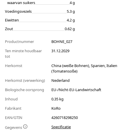
waarvan suikers
4 g
Voedingsvezels
5.3 g
Eiwitten
4.2 g
Zout
0.62 g
Productnummer
BOHNE_027
Ten minste houdbaar
31.12.2029
tot
Herkomst
China (weiße Bohnen), Spanien, Italien
(Tomatensoße)
Herkomst (verwerking)
Nederland
Biologische oorsprong
EU-/Nicht-EU-Landwirtschaft
Inhoud
0.35 kg
Fabrikant
KoRo
EAN/GTIN
4260718298250
Specificatie
Gegevens