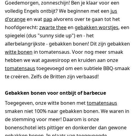
Goedemorgen, zonneschijn! Ben je klaar voor een
volledig Engels ontbijt? We beginnen met een
jus
d'orange
en wat
pap
alvorens over te gaan tot het
hoofdgerecht:
zwarte thee
en
gebakken worstjes
, een
spiegelei (dus "sunny side up") en - het
allerbelangrijkste - gebakken bonen! Dit zijn gebakken
witte bonen
in tomatensaus. Voor nog meer smaak
hebben we wat agavesiroop en kruiden aan onze
tomatensaus
toegevoegd om een subtiele BBQ-smaak
te creëren. Zelfs de Britten zijn verbaasd!
Gebakken bonen voor ontbijt of barbecue
Toegegeven, onze witte bonen met
tomatensaus
smaken niet 100% naar gebakken bonen. We waren in
de stemming voor meer! Daarom is onze
bonenschotel iets pittiger en donkerder dan gewone
gebakken bonen. In plaats van toegevoegde