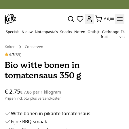
€ 0,00
Specials
Nieuw
Notenpasta's
Snacks
Noten
Ontbijt
Gedroogd
Eiwi
fruit
vitam
Koken
Conserven
4.7
(39)
Bio witte bonen in
tomatensaus 350 g
€ 2,75
€ 7,86
per
1 kilogram
Prijzen incl. btw plus
verzendkosten
Witte bonen in pikante tomatensaus
Fijne BBQ smaak