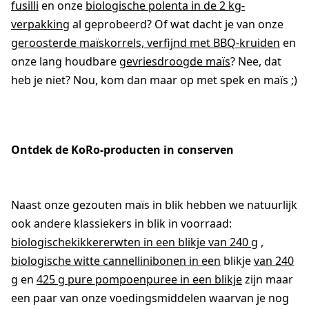
fusilli
en onze
biologische polenta in de 2 kg-
verpakking
al geprobeerd? Of wat dacht je van onze
geroosterde maïskorrels, verfijnd met BBQ-kruiden
en
onze lang houdbare
gevriesdroogde maïs
? Nee, dat
heb je niet? Nou, kom dan maar op met spek en maïs ;)
Ontdek de KoRo-producten in conserven
Naast onze gezouten maïs in blik hebben we natuurlijk
ook andere klassiekers in blik in voorraad:
biologischekikkererwten in een blikje van 240 g
,
biologische witte cannellinibonen in een
blikje
van 240
g
en
425 g pure pompoenpuree in een blikje
zijn maar
een paar van onze voedingsmiddelen waarvan je nog