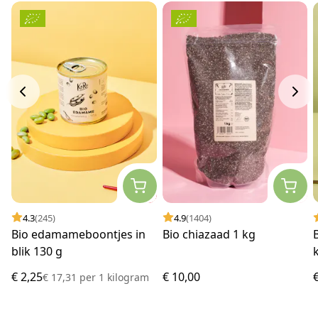
4.3
(245)
4.9
(1404)
Bio edamameboontjes in
Bio chiazaad 1 kg
blik 130 g
€ 2,25
€ 10,00
€ 17,31
per
1 kilogram