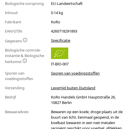
Biologische oorsprong
EU-Landwirtschaft
Inhoud
0.14 kg
Fabrikant
KoRo
EAN/GTIN
4260718291893
Specificatie
Gegevens
Biologische controle-
instantie & Biologische
herkomst
IT-BIO-007
Sporen van
Sporen van voedingsstoffen
voedingsstoffen
Verzending
Levertijd buiten Duitsland
Bedrijf
KoRo Handels GmbH Hauptstraße 26,
10827 Berlin
Bewaaradvies
Bewaren op een koele, droge plaats uit de
buurt van licht. Eenmaal geopend, in de
koelkast bewaren in een niet-metalen
recipiënt geschikt voor voedsel, afdekken