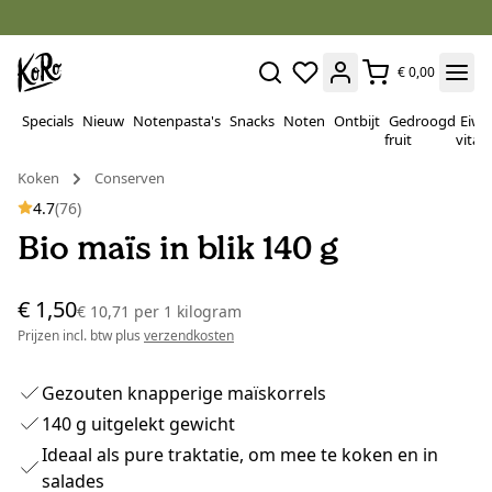
€ 0,00
Specials
Nieuw
Notenpasta's
Snacks
Noten
Ontbijt
Gedroogd
Eiwi
fruit
vitam
Koken
Conserven
4.7
(76)
Bio maïs in blik 140 g
€ 1,50
€ 10,71
per
1 kilogram
Prijzen incl. btw plus
verzendkosten
Gezouten knapperige maïskorrels
140 g uitgelekt gewicht
Ideaal als pure traktatie, om mee te koken en in
salades