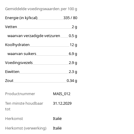
Gemiddelde voedingswaarden
per 100 g
Energie (in kj/kcal)
335 / 80
Vetten
2 g
waarvan verzadigde vetzuren
0.5 g
Koolhydraten
12 g
waarvan suikers
6.9 g
Voedingsvezels
2.9 g
Eiwitten
2.3 g
Zout
0.34 g
Productnummer
MAIS_012
Ten minste houdbaar
31.12.2029
tot
Herkomst
Italië
Herkomst (verwerking)
Italië