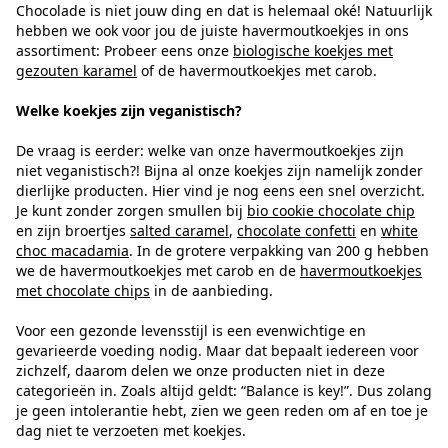
Chocolade is niet jouw ding en dat is helemaal oké! Natuurlijk
hebben we ook voor jou de juiste havermoutkoekjes in ons
assortiment: Probeer eens onze
biologische koekjes met
gezouten karamel
of de havermoutkoekjes met carob.
Welke koekjes zijn veganistisch?
De vraag is eerder: welke van onze havermoutkoekjes zijn
niet veganistisch?! Bijna al onze koekjes zijn namelijk zonder
dierlijke producten. Hier vind je nog eens een snel overzicht.
Je kunt zonder zorgen smullen bij
bio cookie chocolate chip
en zijn broertjes
salted caramel
,
chocolate confetti
en
white
choc macadamia
. In de grotere verpakking van 200 g hebben
we de havermoutkoekjes met carob en de
havermoutkoekjes
met chocolate chips
in de aanbieding.
Voor een gezonde levensstijl is een evenwichtige en
gevarieerde voeding nodig. Maar dat bepaalt iedereen voor
zichzelf, daarom delen we onze producten niet in deze
categorieën in. Zoals altijd geldt: “Balance is key!”. Dus zolang
je geen intolerantie hebt, zien we geen reden om af en toe je
dag niet te verzoeten met koekjes.