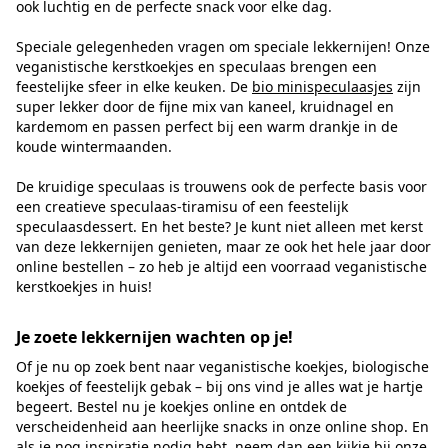
ook luchtig en de perfecte snack voor elke dag.
Speciale gelegenheden vragen om speciale lekkernijen! Onze
veganistische kerstkoekjes en speculaas brengen een
feestelijke sfeer in elke keuken. De
bio minispeculaasjes
zijn
super lekker door de fijne mix van kaneel, kruidnagel en
kardemom en passen perfect bij een warm drankje in de
koude wintermaanden.
De kruidige speculaas is trouwens ook de perfecte basis voor
een creatieve speculaas-tiramisu of een feestelijk
speculaasdessert. En het beste? Je kunt niet alleen met kerst
van deze lekkernijen genieten, maar ze ook het hele jaar door
online bestellen – zo heb je altijd een voorraad veganistische
kerstkoekjes in huis!
Je zoete lekkernijen wachten op je!
Of je nu op zoek bent naar veganistische koekjes, biologische
koekjes of feestelijk gebak – bij ons vind je alles wat je hartje
begeert. Bestel nu je koekjes online en ontdek de
verscheidenheid aan heerlijke snacks in onze online shop. En
als je nog inspiratie nodig hebt, neem dan een kijkje bij onze