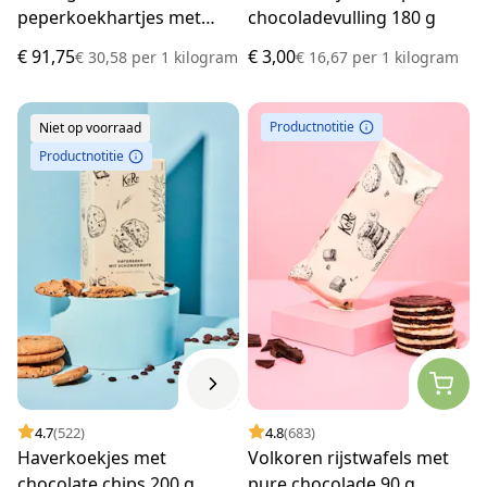
peperkoekhartjes met
chocoladevulling 180 g
kersenvulling 12 x 250 g
€ 91,75
€ 3,00
€ 30,58
per
1 kilogram
€ 16,67
per
1 kilogram
Productnotitie
Niet op voorraad
Productnotitie
4.7
(522)
4.8
(683)
Haverkoekjes met
Volkoren rijstwafels met
chocolate chips 200 g
pure chocolade 90 g