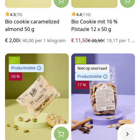
4.3
(70)
4.4
(116)
Bio cookie caramelized
Bio Cookie mit 16 %
almond 50 g
Pistazie 12 x 50 g
€ 2,00
€ 11,50
€ 40,00
per
1 kilogram
€ 20,50
€ 19,17
per
1 kilogram
Productnotitie
Niet op voorraad
50 %
Productnotitie
17 %