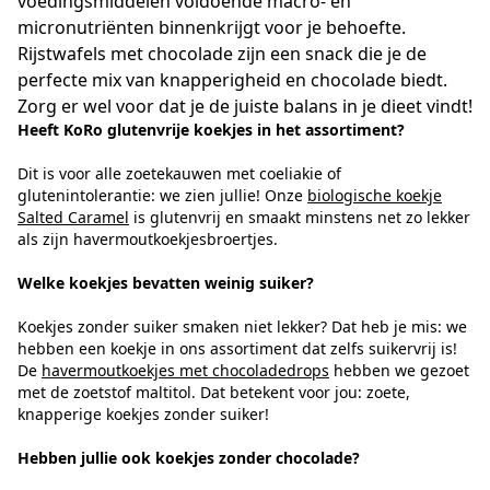
voedingsmiddelen voldoende macro- en
micronutriënten binnenkrijgt voor je behoefte.
Rijstwafels met chocolade zijn een snack die je de
perfecte mix van knapperigheid en chocolade biedt.
Zorg er wel voor dat je de juiste balans in je dieet vindt!
Heeft KoRo glutenvrije koekjes in het assortiment?
Dit is voor alle zoetekauwen met coeliakie of
glutenintolerantie: we zien jullie! Onze
biologische koekje
Salted Caramel
is glutenvrij en smaakt minstens net zo lekker
als zijn havermoutkoekjesbroertjes.
Welke koekjes bevatten weinig suiker?
Koekjes zonder suiker smaken niet lekker? Dat heb je mis: we
hebben een koekje in ons assortiment dat zelfs suikervrij is!
De
havermoutkoekjes met chocoladedrops
hebben we gezoet
met de zoetstof maltitol. Dat betekent voor jou: zoete,
knapperige koekjes zonder suiker!
Hebben jullie ook koekjes zonder chocolade?