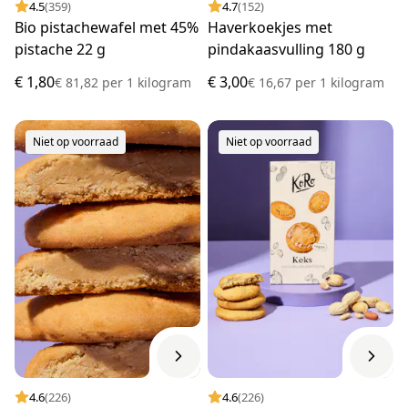
4.5
(359)
4.7
(152)
Bio pistachewafel met 45%
Haverkoekjes met
pistache 22 g
pindakaasvulling 180 g
€ 1,80
€ 3,00
€ 81,82
per
1 kilogram
€ 16,67
per
1 kilogram
Niet op voorraad
Niet op voorraad
4.6
(226)
4.6
(226)