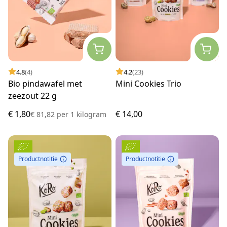
4.8
(4)
4.2
(23)
Bio pindawafel met
Mini Cookies Trio
zeezout 22 g
€ 1,80
€ 14,00
€ 81,82
per
1 kilogram
Productnotitie
Productnotitie