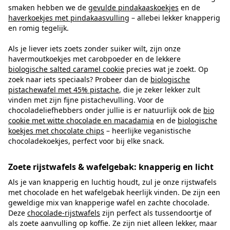
smaken hebben we de
gevulde pindakaaskoekjes
en de
haverkoekjes met pindakaasvulling
– allebei lekker knapperig
en romig tegelijk.
Als je liever iets zoets zonder suiker wilt, zijn onze
havermoutkoekjes met carobpoeder en de lekkere
biologische salted caramel cookie
precies wat je zoekt. Op
zoek naar iets speciaals? Probeer dan de
biologische
pistachewafel met 45% pistache
, die je zeker lekker zult
vinden met zijn fijne pistachevulling. Voor de
chocoladeliefhebbers onder jullie is er natuurlijk ook de
bio
cookie met witte chocolade en macadamia
en de
biologische
koekjes met chocolate chips
– heerlijke veganistische
chocoladekoekjes, perfect voor bij elke snack.
Zoete rijstwafels & wafelgebak: knapperig en licht
Als je van knapperig en luchtig houdt, zul je onze rijstwafels
met chocolade en het wafelgebak heerlijk vinden. De zijn een
geweldige mix van knapperige wafel en zachte chocolade.
Deze
chocolade-rijstwafels
zijn perfect als tussendoortje of
als zoete aanvulling op koffie. Ze zijn niet alleen lekker, maar