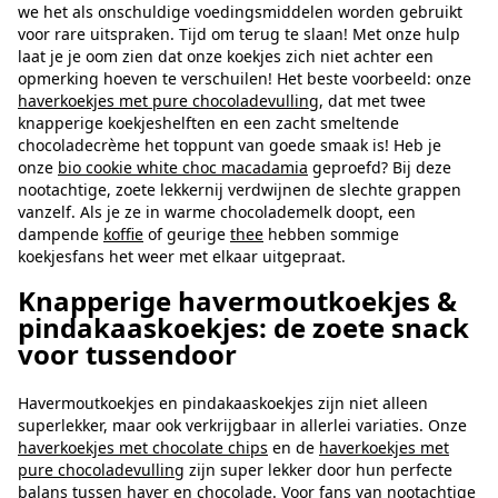
we het als onschuldige voedingsmiddelen worden gebruikt
voor rare uitspraken. Tijd om terug te slaan! Met onze hulp
laat je je oom zien dat onze koekjes zich niet achter een
opmerking hoeven te verschuilen! Het beste voorbeeld: onze
haverkoekjes met pure chocoladevulling
, dat met twee
knapperige koekjeshelften en een zacht smeltende
chocoladecrème het toppunt van goede smaak is! Heb je
onze
bio cookie white choc macadamia
geproefd? Bij deze
nootachtige, zoete lekkernij verdwijnen de slechte grappen
vanzelf.
Als je ze in warme chocolademelk doopt, een
dampende
koffie
of geurige
thee
hebben sommige
koekjesfans het weer met elkaar uitgepraat.
Knapperige havermoutkoekjes &
pindakaaskoekjes: de zoete snack
voor tussendoor
Havermoutkoekjes en pindakaaskoekjes zijn niet alleen
superlekker, maar ook verkrijgbaar in allerlei variaties. Onze
haverkoekjes met chocolate chips
en de
haverkoekjes met
pure chocoladevulling
zijn super lekker door hun perfecte
balans tussen haver en chocolade. Voor fans van nootachtige