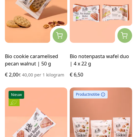
Bio cookie caramelised
Bio notenpasta wafel duo
pecan walnut | 50 g
| 4 x 22 g
€ 2,00
€ 6,50
€ 40,00
per
1 kilogram
Productnotitie
Nieuw