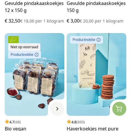
Gevulde pindakaaskoekjes
Gevulde pindakaaskoekjes
12 x 150 g
150 g
€ 32,50
€ 3,00
€ 18,06
per
1 kilogram
€ 20,00
per
1 kilogram
Productnotitie
Niet op voorraad
Productnotitie
4.7
(68)
4.8
(693)
Bio vegan
Haverkoekjes met pure