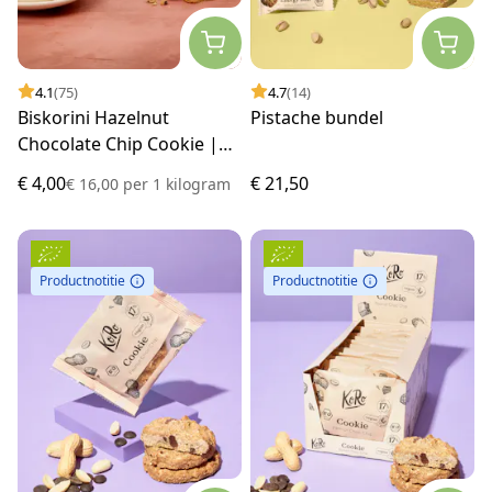
4.1
(75)
4.7
(14)
Biskorini Hazelnut
Pistache bundel
Chocolate Chip Cookie |
250 g
€ 4,00
€ 21,50
€ 16,00
per
1 kilogram
Productnotitie
Productnotitie