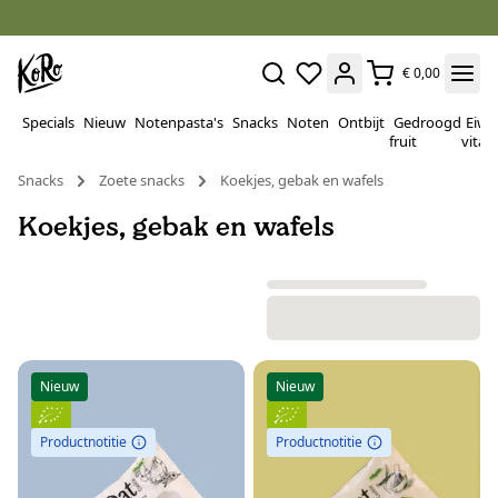
€ 0,00
Specials
Nieuw
Notenpasta's
Snacks
Noten
Ontbijt
Gedroogd
Eiwi
fruit
vitam
Snacks
Zoete snacks
Koekjes, gebak en wafels
Koekjes, gebak en wafels
Nieuw
Nieuw
Productnotitie
Productnotitie