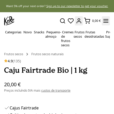
Want 5% off your next order?
Sign up to our newsletter to get your voucher.
0,00 €
Categorias
Novo
Snacks
Pequeno-
Cremes
Frutos
Frutas
Prote
almoço
de
secos
desidratadas
Super
frutos
secos
Frutos secos
Frutos secos naturais
4.9
(135)
Caju Fairtrade Bio | 1 kg
20,00 €
Preços incluíndo IVA mais
custos de transporte
Cajus Fairtrade