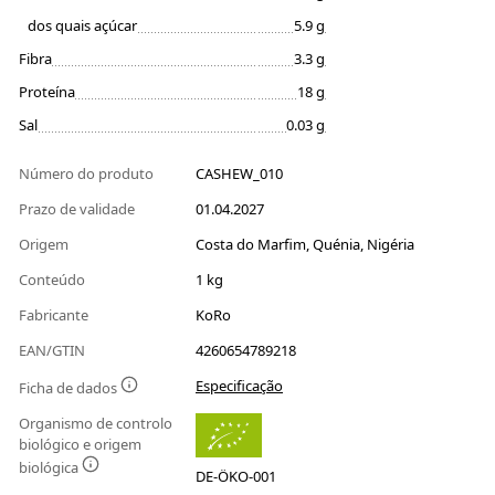
dos quais açúcar
5.9 g
Fibra
3.3 g
Proteína
18 g
Sal
0.03 g
Número do produto
CASHEW_010
Prazo de validade
01.04.2027
Origem
Costa do Marfim, Quénia, Nigéria
Conteúdo
1 kg
Fabricante
KoRo
EAN/GTIN
4260654789218
Especificação
Ficha de dados
Organismo de controlo
biológico e origem
biológica
DE-ÖKO-001