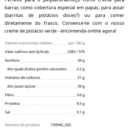
barrar, como cobertura especial em papas, para assar
(barritas de pistácios doces?) ou para comer
diretamente do frasco. Convence-te com o nosso
creme de pistácio verde - encomenda online agora!
Valores nutricionais médios
por 100 g
Valor calórico (em kJ/kcal)
2385 / 570
Gordura
34 g
dos quais ácidos gordos saturados
3.2 g
Hidratos de carbono
51 g
dos quais açúcar
39 g
Fibra
5.6 g
Proteína
9.5 g
Sal
0.1 g
Número do produto
CREME_020