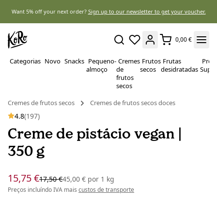
Want 5% off your next order?
Sign up to our newsletter to get your voucher.
0,00 €
Categorias
Novo
Snacks
Pequeno-
Cremes
Frutos
Frutas
Prote
almoço
de
secos
desidratadas
Super
frutos
secos
Cremes de frutos secos
Cremes de frutos secos doces
4.8
(197)
Creme de pistácio vegan |
350 g
15,75 €
17,50 €
45,00 €
por
1 kg
Preços incluíndo IVA mais
custos de transporte