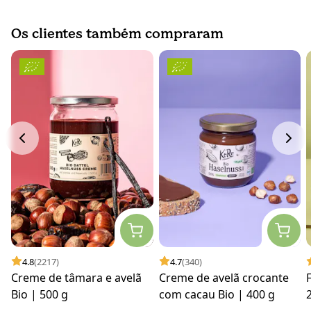
Os clientes também compraram
4.8
(2217)
4.7
(340)
Creme de tâmara e avelã
Creme de avelã crocante
Bio | 500 g
com cacau Bio | 400 g