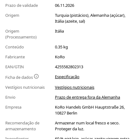
Prazo de validade
06.11.2026
Origem
Turquia (pistácios), Alemanha (açúcar),
Itália (azeite, sal)
Origem
Itália
(Processamento)
Conteúdo
0.35 kg
Fabricante
KoRo
EAN/GTIN
4255582802313
Especificação
Ficha de dados
Vestígios nutricionais
Vestígios nutricionais
Envio
Prazo de entrega fora da Alemanha
Empresa
KoRo Handels GmbH Hauptstraße 26,
10827 Berlin
Recomendação de
Armazenar num local fresco e seco.
armazenamento
Proteger da luz.
Ingredientes
60 % pistácio, açúcar, azeite virgem extra,