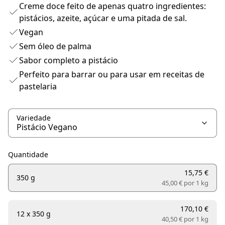
Creme doce feito de apenas quatro ingredientes:
pistácios, azeite, açúcar e uma pitada de sal.
Vegan
Sem óleo de palma
Sabor completo a pistácio
Perfeito para barrar ou para usar em receitas de
pastelaria
Variedade
Quantidade
15,75 €
350 g
45,00 € por
1 kg
170,10 €
12 x 350 g
40,50 € por
1 kg