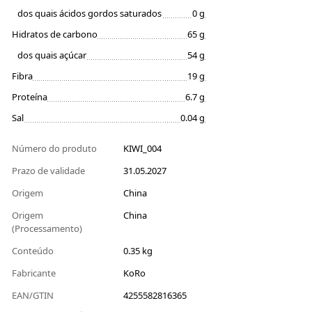
dos quais ácidos gordos saturados
0 g
Hidratos de carbono
65 g
dos quais açúcar
54 g
Fibra
19 g
Proteína
6.7 g
Sal
0.04 g
Número do produto
KIWI_004
Prazo de validade
31.05.2027
Origem
China
Origem
China
(Processamento)
Conteúdo
0.35 kg
Fabricante
KoRo
EAN/GTIN
4255582816365