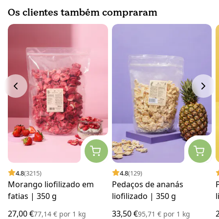
Os clientes também compraram
4.8
(3215)
4.8
(129)
Morango liofilizado em
Pedaços de ananás
fatias | 350 g
liofilizado | 350 g
l
27,00 €
33,50 €
77,14 €
por
1 kg
95,71 €
por
1 kg