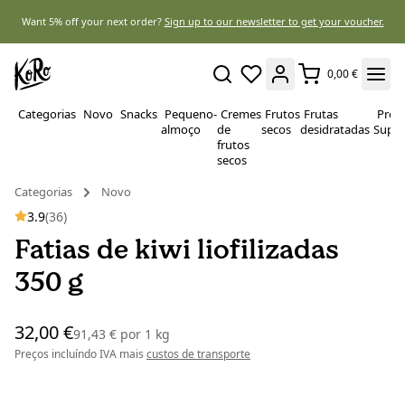
Want 5% off your next order?
Sign up to our newsletter to get your voucher.
0,00 €
Categorias
Novo
Snacks
Pequeno-
Cremes
Frutos
Frutas
Prote
almoço
de
secos
desidratadas
Super
frutos
secos
Categorias
Novo
3.9
(36)
Fatias de kiwi liofilizadas
350 g
32,00 €
91,43 €
por
1 kg
Preços incluíndo IVA mais
custos de transporte