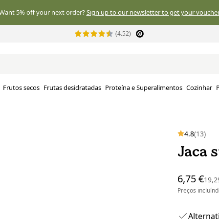
Want 5% off your next order?
Sign up to our newsletter to get your voucher
(4.52)
Frutos secos
Frutas desidratadas
Proteína e Superalimentos
Cozinhar
P
4.8
(13)
Jaca s
6,75 €
19,2
Preços incluín
Alternat