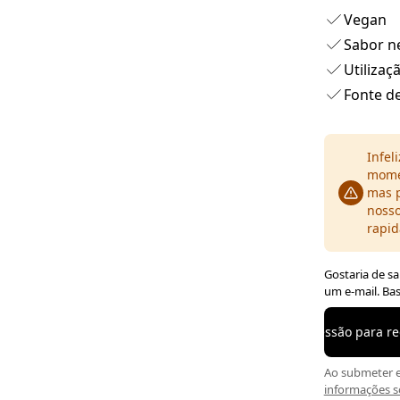
Vegan
Sabor n
Utilizaçã
Fonte de
Infel
momen
mas p
nosso
rapid
Gostaria de s
um e-mail. Bast
Iniciar sessão para 
Ao submeter e
informações s