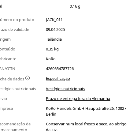
al
0.16 g
úmero do produto
JACK_011
razo de validade
09.04.2025
rigem
Tailândia
onteúdo
0.35 kg
abricante
KoRo
AN/GTIN
4260654787726
Especificação
icha de dados
estígios nutricionais
Vestígios nutricionais
nvio
Prazo de entrega fora da Alemanha
mpresa
KoRo Handels GmbH Hauptstraße 26, 10827
Berlin
ecomendação de
Conservar num local fresco e seco, ao abrigo
rmazenamento
da luz.