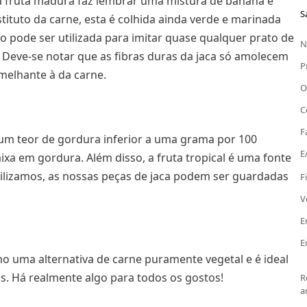
da fruta madura faz lembrar uma mistura de banana e
S
tituto da carne, esta é colhida ainda verde e marinada
 pode ser utilizada para imitar quase qualquer prato de
N
 Deve-se notar que as fibras duras da jaca só amolecem
P
melhante à da carne.
O
C
F
m um teor de gordura inferior a uma grama por 100
E
ixa em gordura. Além disso, a fruta tropical é uma fonte
tilizamos, as nossas peças de jaca podem ser guardadas
F
V
E
E
o uma alternativa de carne puramente vegetal e é ideal
s. Há realmente algo para todos os gostos!
R
a