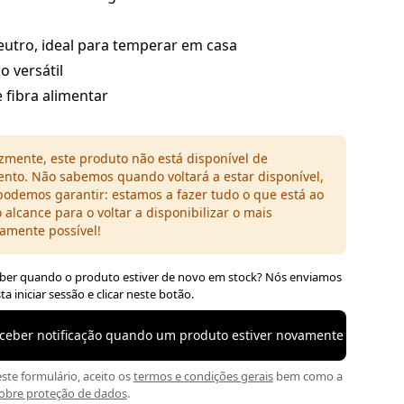
eutro, ideal para temperar em casa
o versátil
 fibra alimentar
izmente, este produto não está disponível de
to. Não sabemos quando voltará a estar disponível,
odemos garantir: estamos a fazer tudo o que está ao
 alcance para o voltar a disponibilizar o mais
amente possível!
aber quando o produto estiver de novo em stock? Nós enviamos
a iniciar sessão e clicar neste botão.
receber notificação quando um produto estiver novamente em stock
ste formulário, aceito os
termos e condições gerais
bem como a
obre proteção de dados
.