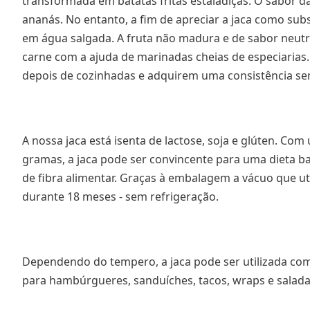
transformada em batatas fritas estaladiças. O sabor 
ananás. No entanto, a fim de apreciar a jaca como subs
em água salgada. A fruta não madura e de sabor neutro
carne com a ajuda de marinadas cheias de especiarias.
depois de cozinhadas e adquirem uma consistência se
A nossa jaca está isenta de lactose, soja e glúten. Co
gramas, a jaca pode ser convincente para uma dieta ba
de fibra alimentar. Graças à embalagem a vácuo que u
durante 18 meses - sem refrigeração.
Dependendo do tempero, a jaca pode ser utilizada com
para hambúrgueres, sanduíches, tacos, wraps e salada