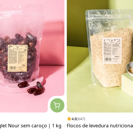
4.8
(647)
let Nour sem caroço | 1 kg
Flocos de levedura nutriciona