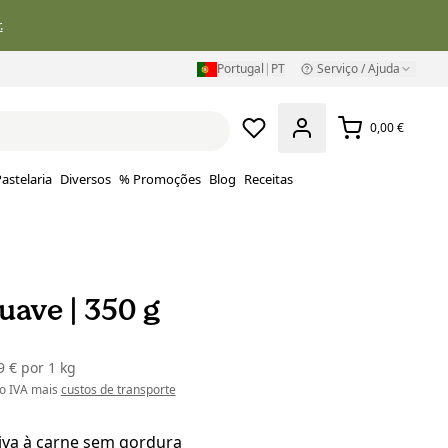
.
Portugal
|
PT
Serviço / Ajuda
0,00 €
astelaria
Diversos
% Promoções
Blog
Receitas
uave | 350 g
9 €
por
1 kg
do IVA mais
custos de transporte
iva à carne sem gordura