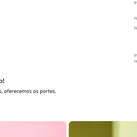
I
N
N
I
r
o!
, oferecemos os portes.