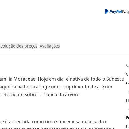
Pag
Evolução dos preços
Avaliações
V
V
família Moraceae. Hoje em dia, é nativa de todo o Sudeste
G
or jaqueira na terra atinge um comprimento de até um
diretamente sobre o tronco da árvore.
H
F
 que é apreciada como uma sobremesa ou assada e
P