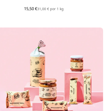
15,50 €
8,25
31,00 €
por
1 kg