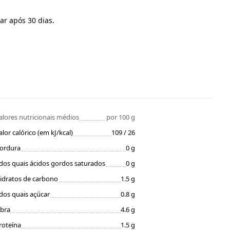
ar após 30 dias.
alores nutricionais médios
por 100 g
alor calórico (em kJ/kcal)
109 / 26
ordura
0 g
dos quais ácidos gordos saturados
0 g
idratos de carbono
1.5 g
dos quais açúcar
0.8 g
ibra
4.6 g
roteína
1.5 g