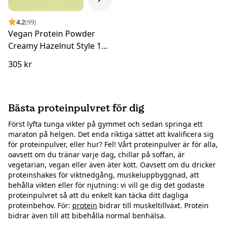
4.2
(99)
Vegan Protein Powder
Creamy Hazelnut Style 1
kg
305 kr
Bästa proteinpulvret för dig
Först lyfta tunga vikter på gymmet och sedan springa ett
maraton på helgen. Det enda riktiga sättet att kvalificera sig
för proteinpulver, eller hur? Fel! Vårt proteinpulver är för alla,
oavsett om du tränar varje dag, chillar på soffan, är
vegetarian, vegan eller även äter kött. Oavsett om du dricker
proteinshakes för viktnedgång, muskeluppbyggnad, att
behålla vikten eller för njutning: vi vill ge dig det godaste
proteinpulvret så att du enkelt kan täcka ditt dagliga
proteinbehov. För:
protein
bidrar till muskeltillväxt. Protein
bidrar även till att bibehålla normal benhälsa.