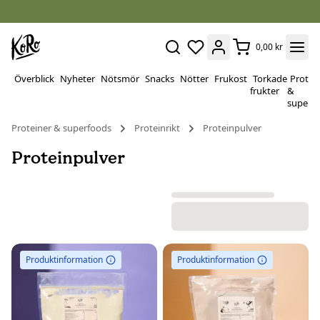
0,00 kr
Överblick
Nyheter
Nötsmör
Snacks
Nötter
Frukost
Torkade
Protei
frukter
&
superf
Proteiner & superfoods
Proteinrikt
Proteinpulver
Proteinpulver
Produktinformation
Produktinformation