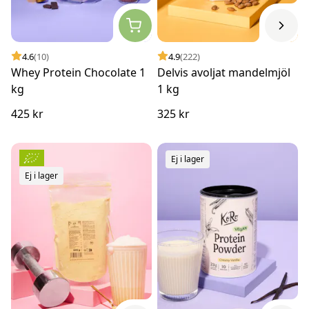
4.6
(10)
4.9
(222)
Whey Protein Chocolate 1
Delvis avoljat mandelmjöl
kg
1 kg
425 kr
325 kr
Ej i lager
Ej i lager