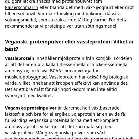
du göra läckra snacks med proteinpulvret som
Kaiserschmarrn
eller blanda det med (växt-)yoghurt eller gröt
till en söt bowl. Var dock försiktig med bakning, då våra
sötningsmedel, som sukralos, inte tål hög värme. För detta
rekommenderar vi proteinpulver utan sötningsmedel!
Veganskt proteinpulver eller vassleprotein: Vilket är
bäst?
Vassleprotein
innehåller mjölkprotein från komjölk. Fördelen
är att det är en bra källa till essentiella och icke-essentiella
aminosyror, inklusive BCAA som är viktiga för
muskeluppbyggnad. Vassleprotein har också hög biologisk
värde, vilket innebär att kroppen effektivt kan använda det.
Det är ett bra mått för näringsrikedom men inte alltid
synonymt med kvalitet.
Veganska proteinpulver
är däremot helt växtbaserade,
laktosfria och bra för allergiker. Sojaprotein är en av de få
fullvärdiga veganska proteinkällorna med ett komplett
aminosyraprofil, vilket gör att det kan mäta sig med
vassleprotein. Många veganska pulver, som vårt
vaniljproteinpulver
, kombinerar flera växtproteiner för ett helt