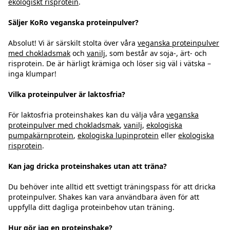
ekologiskt risprotein
.
Säljer KoRo veganska proteinpulver?
Absolut! Vi är särskilt stolta över våra
veganska proteinpulver
med chokladsmak
och
vanilj
, som består av soja-, ärt- och
risprotein. De är härligt krämiga och löser sig väl i vätska –
inga klumpar!
Vilka proteinpulver är laktosfria?
För laktosfria proteinshakes kan du välja våra
veganska
proteinpulver med chokladsmak
,
vanilj
,
ekologiska
pumpakärnprotein
,
ekologiska lupinprotein
eller
ekologiska
risprotein
.
Kan jag dricka proteinshakes utan att träna?
Du behöver inte alltid ett svettigt träningspass för att dricka
proteinpulver. Shakes kan vara användbara även för att
uppfylla ditt dagliga proteinbehov utan träning.
Hur gör jag en proteinshake?