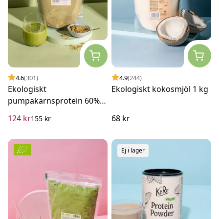
4.6
(301)
4.9
(244)
Ekologiskt
Ekologiskt kokosmjöl 1 kg
pumpakärnsprotein 60% 1
kg
124 kr
68 kr
155 kr
Ej i lager