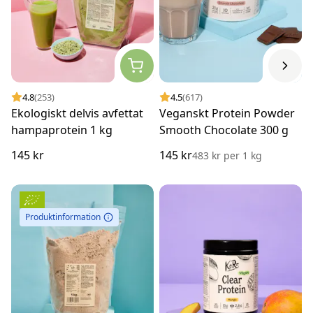
4.8
(253)
4.5
(617)
Ekologiskt delvis avfettat
Veganskt Protein Powder
hampaprotein 1 kg
Smooth Chocolate 300 g
145 kr
145 kr
483 kr
per
1 kg
Produktinformation