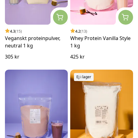
4.3
(15)
4.2
(13)
Veganskt proteinpulver,
Whey Protein Vanilla Style
neutral 1 kg
1 kg
305 kr
425 kr
Ej i lager