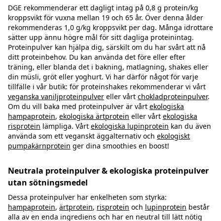
DGE rekommenderar ett dagligt intag på 0,8 g protein/kg
kroppsvikt för vuxna mellan 19 och 65 år. Över denna ålder
rekommenderas 1,0 g/kg kroppsvikt per dag. Många idrottare
sätter upp ännu högre mål för sitt dagliga proteinintag.
Proteinpulver kan hjälpa dig, särskilt om du har svårt att nå
ditt proteinbehov. Du kan använda det före eller efter
träning, eller blanda det i bakning, matlagning, shakes eller
din müsli, gröt eller yoghurt. Vi har därför något för varje
tillfälle i vår butik: för proteinshakes rekommenderar vi vårt
veganska vaniljproteinpulver
eller vårt
chokladproteinpulver
.
Om du vill baka med proteinpulver är vårt
ekologiska
hampaprotein
,
ekologiska ärtprotein
eller vårt
ekologiska
risprotein
lämpliga. Vårt
ekologiska lupinprotein
kan du även
använda som ett veganskt äggalternativ och
ekologiskt
pumpakärnprotein
ger dina smoothies en boost!
Neutrala proteinpulver & ekologiska proteinpulver
utan sötningsmedel
Dessa proteinpulver har enkelheten som styrka:
hampaprotein
,
ärtprotein
,
risprotein
och
lupinprotein
består
alla av en enda ingrediens och har en neutral till lätt nötig