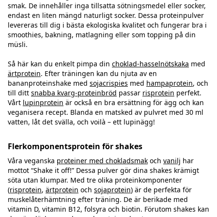
smak. De innehåller inga tillsatta sötningsmedel eller socker,
endast en liten mängd naturligt socker. Dessa proteinpulver
levereras till dig i bästa ekologiska kvalitet och fungerar bra i
smoothies, bakning, matlagning eller som topping på din
müsli.
Så här kan du enkelt pimpa din
choklad-hasselnötskaka
med
ärtprotein
. Efter träningen kan du njuta av en
bananproteinshake med
sojacrispies
med
hampaprotein
, och
till ditt
snabba kvarg-proteinbröd
passar
risprotein
perfekt.
Vårt
lupinprotein
är också en bra ersättning för ägg och kan
veganisera recept. Blanda en matsked av pulvret med 30 ml
vatten, låt det svälla, och voilà – ett lupinägg!
Flerkomponentsprotein för shakes
Våra veganska
proteiner med chokladsmak
och
vanilj
har
mottot “Shake it off!” Dessa pulver gör dina shakes krämigt
söta utan klumpar. Med tre olika proteinkomponenter
(
risprotein
,
ärtprotein
och
sojaprotein
) är de perfekta för
muskelåterhämtning efter träning. De är berikade med
vitamin D, vitamin B12, folsyra och biotin. Förutom shakes kan