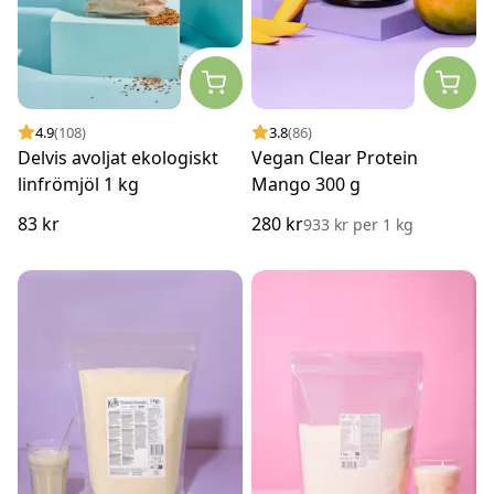
4.9
(108)
3.8
(86)
Delvis avoljat ekologiskt
Vegan Clear Protein
linfrömjöl 1 kg
Mango 300 g
83 kr
280 kr
933 kr
per
1 kg