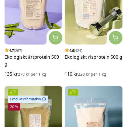
4.7
(267)
4.6
(424)
Ekologiskt ärtprotein 500
Ekologiskt risprotein 500 g
g
135 kr
110 kr
270 kr
per
1 kg
220 kr
per
1 kg
Produktinformation
20 %