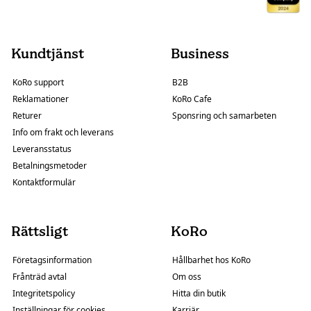
Kundtjänst
Business
KoRo support
B2B
Reklamationer
KoRo Cafe
Returer
Sponsring och samarbeten
Info om frakt och leverans
Leveransstatus
Betalningsmetoder
Kontaktformulär
Rättsligt
KoRo
Företagsinformation
Hållbarhet hos KoRo
Frånträd avtal
Om oss
Integritetspolicy
Hitta din butik
Inställningar för cookies
Karriär