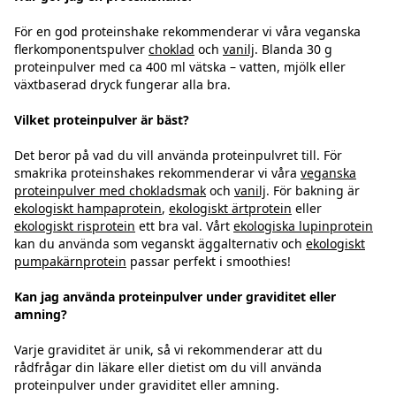
För en god proteinshake rekommenderar vi våra veganska
flerkomponentspulver
choklad
och
vanilj
. Blanda 30 g
proteinpulver med ca 400 ml vätska – vatten, mjölk eller
växtbaserad dryck fungerar alla bra.
Vilket proteinpulver är bäst?
Det beror på vad du vill använda proteinpulvret till. För
smakrika proteinshakes rekommenderar vi våra
veganska
proteinpulver med chokladsmak
och
vanilj
. För bakning är
ekologiskt hampaprotein
,
ekologiskt ärtprotein
eller
ekologiskt risprotein
ett bra val. Vårt
ekologiska lupinprotein
kan du använda som veganskt äggalternativ och
ekologiskt
pumpakärnprotein
passar perfekt i smoothies!
Kan jag använda proteinpulver under graviditet eller
amning?
Varje graviditet är unik, så vi rekommenderar att du
rådfrågar din läkare eller dietist om du vill använda
proteinpulver under graviditet eller amning.