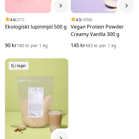
4.6
(271)
4.5
(1050)
Ekologiskt lupinmjöl 500 g
Vegan Protein Powder
Creamy Vanilla 300 g
90 kr
145 kr
180 kr
per
1 kg
483 kr
per
1 kg
Ej i lager