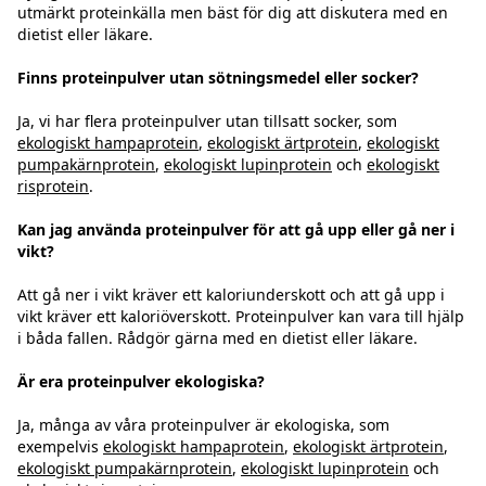
utmärkt proteinkälla men bäst för dig att diskutera med en
dietist eller läkare.
Finns proteinpulver utan sötningsmedel eller socker?
Ja, vi har flera proteinpulver utan tillsatt socker, som
ekologiskt hampaprotein
,
ekologiskt ärtprotein
,
ekologiskt
pumpakärnprotein
,
ekologiskt lupinprotein
och
ekologiskt
risprotein
.
Kan jag använda proteinpulver för att gå upp eller gå ner i
vikt?
Att gå ner i vikt kräver ett kaloriunderskott och att gå upp i
vikt kräver ett kaloriöverskott. Proteinpulver kan vara till hjälp
i båda fallen. Rådgör gärna med en dietist eller läkare.
Är era proteinpulver ekologiska?
Ja, många av våra proteinpulver är ekologiska, som
exempelvis
ekologiskt hampaprotein
,
ekologiskt ärtprotein
,
ekologiskt pumpakärnprotein
,
ekologiskt lupinprotein
och