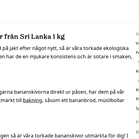
G
 från Sri Lanka 1 kg
V
 på jakt efter något nytt, så är våra torkade ekologiska
F
sen har de en mjukare konsistens och är sötare i smaken,
K
K
er gärna bananskivorna direkt ur påsen, har dem på vår
P
märkt till
bakning
, såsom ett bananbröd, müslibollar
S
P
B
en så är våra torkade bananskivor utmärkta för dig! I