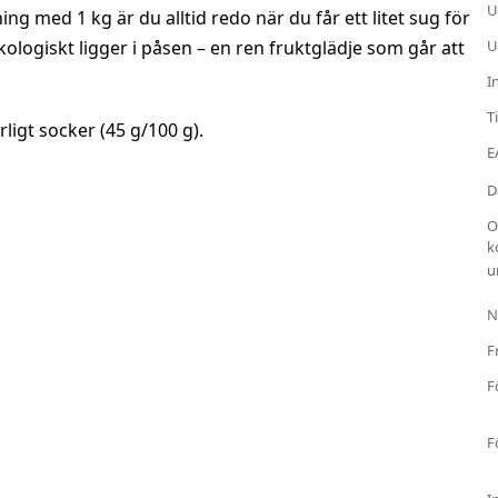
U
g med 1 kg är du alltid redo när du får ett litet sug för
logiskt ligger i påsen – en ren fruktglädje som går att
U
I
T
igt socker (45 g/100 g).
E
D
O
k
u
N
F
F
F