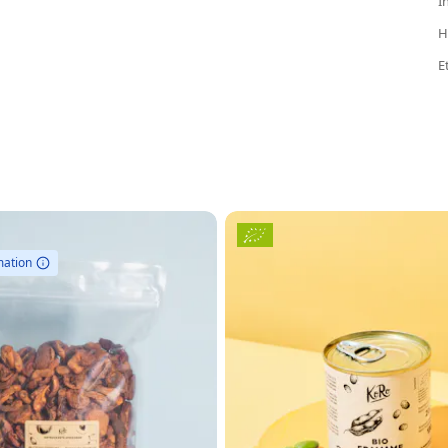
I
H
E
mation