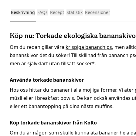
Beskrivning
FAQs
Recept
Statistik
Recensioner
Köp nu: Torkade ekologiska bananskivor
Om du redan gillar våra
krispiga bananchips,
men alltid
bananskivor det du söker! Till skillnad från bananchip
men är självklart utan tillsatt socker*.
Använda torkade bananskivor
Hos oss hittar du bananer i alla möjliga former. Vi ät
müsli eller i breakfast bowls. De kan också användas ut
eller ett banantopping på dina nästa muffins.
Köp torkade bananskivor från KoRo
Om du är någon som skulle kunna äta bananer hela dag