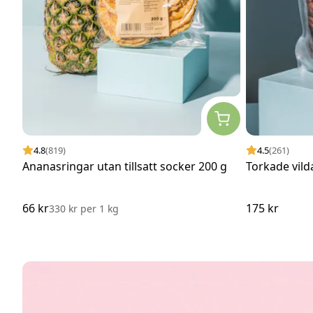
4.8
(819)
4.5
(261)
Ananasringar utan tillsatt socker 200 g
Torkade vild
66 kr
175 kr
330 kr
per
1 kg