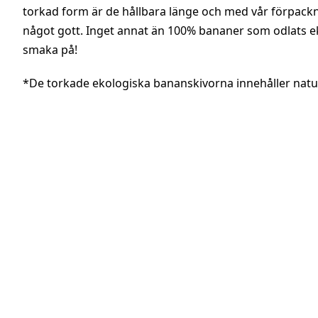
torkad form är de hållbara länge och med vår förpacknin
något gott. Inget annat än 100% bananer som odlats eko
smaka på!
*De torkade ekologiska bananskivorna innehåller naturl