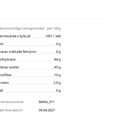
enomsnittliga näringsvärden
per 100g
ärmevärde (i kj/kcal)
1457 / 348
ett
0 g
varav mättade fettsyror
0 g
olhydrater
84 g
därav socker
45 g
ostfiber
10 g
rotein
2.9 g
alt
0 g
roduktnummer
BANA_011
äst före-datum
09.04.2027