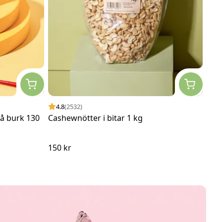
4.8
(2532)
4.
å burk 130
Cashewnötter i bitar 1 kg
Fry
150 kr
290