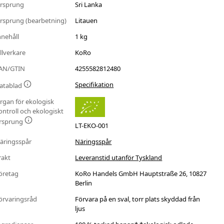
rsprung
Sri Lanka
rsprung (bearbetning)
Litauen
nnehåll
1 kg
illverkare
KoRo
AN/GTIN
4255582812480
Specifikation
atablad
rgan för ekologisk
ontroll och ekologiskt
rsprung
LT-EKO-001
äringsspår
Näringsspår
rakt
Leveranstid utanför Tyskland
öretag
KoRo Handels GmbH Hauptstraße 26, 10827
Berlin
örvaringsråd
Förvara på en sval, torr plats skyddad från
ljus