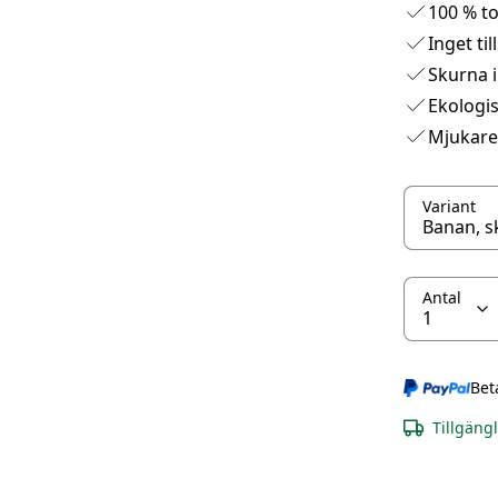
100 % t
Inget ti
Skurna i
Ekologi
Mjukare
Variant
Antal
Bet
Tillgäng