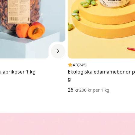
4.3
(245)
a aprikoser 1 kg
Ekologiska edamamebönor p
g
26 kr
200 kr
per
1 kg