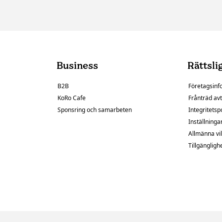
Business
Rättsli
B2B
Företagsinf
KoRo Cafe
Frånträd avt
Sponsring och samarbeten
Integritetsp
Inställninga
Allmänna vil
Tillgängligh