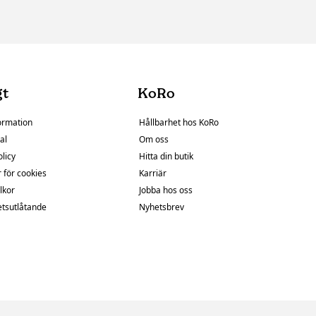
gt
KoRo
ormation
Hållbarhet hos KoRo
al
Om oss
olicy
Hitta din butik
r för cookies
Karriär
lkor
Jobba hos oss
etsutlåtande
Nyhetsbrev