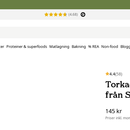
(4.68)
ter
Proteiner & superfoods
Matlagning
Bakning
% REA
Non-food
Blog
4.4
(58)
Torka
från S
145 kr
Priser inkl. mo