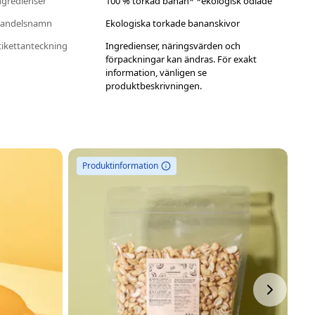
ngredienser
100 % torkad banan* *ekologisk odlade
andelsnamn
Ekologiska torkade bananskivor
tikettanteckning
Ingredienser, näringsvärden och
förpackningar kan ändras. För exakt
information, vänligen se
produktbeskrivningen.
Produktinformation