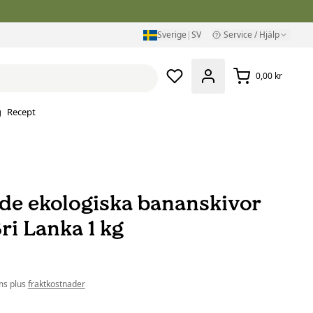
Sverige
|
SV
Service / Hjälp
0,00 kr
g
Recept
de ekologiska bananskivor
ri Lanka 1 kg
ms plus
fraktkostnader