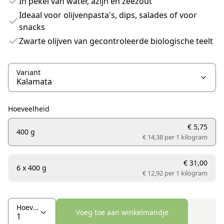
In pekel van water, azijn en zeezout
Ideaal voor olijvenpasta's, dips, salades of voor
snacks
Zwarte olijven van gecontroleerde biologische teelt
Variant
Hoeveelheid
€ 5,75
400 g
€ 14,38 per
1 kilogram
€ 31,00
6 x 400 g
€ 12,92 per
1 kilogram
Hoeveelheid
Voeg toe aan winkelmandje