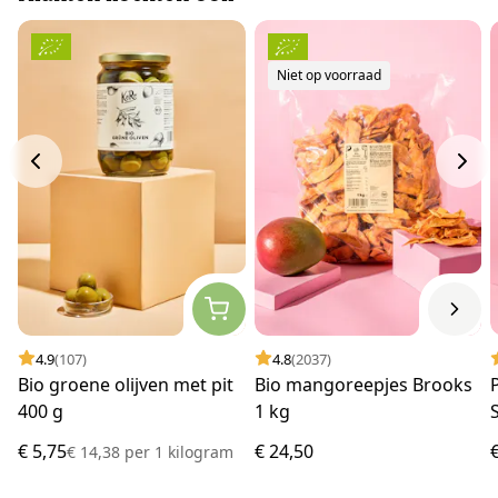
Niet op voorraad
4.9
(107)
4.8
(2037)
Bio groene olijven met pit
Bio mangoreepjes Brooks
400 g
1 kg
€ 5,75
€ 24,50
€ 14,38
per
1 kilogram