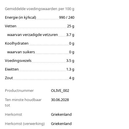
Gemiddelde voedingswaarden
per 100 g
Energie (in kj/kcal)
990 / 240
Vetten
25 g
waarvan verzadigde vetzuren
3.7 g
Koolhydraten
0 g
waarvan suikers
0 g
Voedingsvezels
3.5 g
Eiwitten
1.3 g
Zout
4 g
Productnummer
OLIVE_002
Ten minste houdbaar
30.06.2028
tot
Herkomst
Griekenland
Herkomst (verwerking)
Griekenland