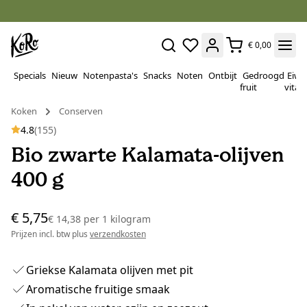
€ 0,00
Specials
Nieuw
Notenpasta's
Snacks
Noten
Ontbijt
Gedroogd
Eiwi
fruit
vitam
Koken
Conserven
4.8
(155)
Bio zwarte Kalamata-olijven
400 g
€ 5,75
€ 14,38
per
1 kilogram
Prijzen incl. btw plus
verzendkosten
Griekse Kalamata olijven met pit
Aromatische fruitige smaak