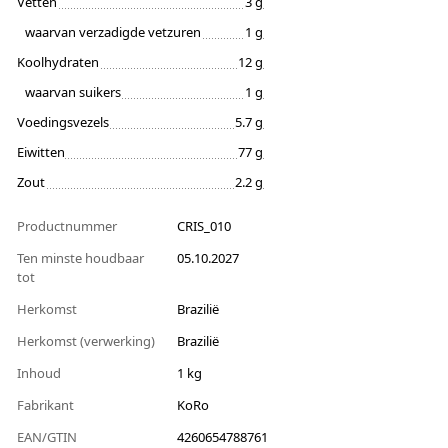
Vetten
3 g
waarvan verzadigde vetzuren
1 g
Koolhydraten
12 g
waarvan suikers
1 g
Voedingsvezels
5.7 g
Eiwitten
77 g
Zout
2.2 g
Productnummer
CRIS_010
Ten minste houdbaar
05.10.2027
tot
Herkomst
Brazilië
Herkomst (verwerking)
Brazilië
Inhoud
1 kg
Fabrikant
KoRo
EAN/GTIN
4260654788761