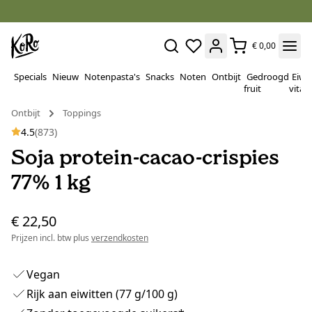
€ 0,00
Specials
Nieuw
Notenpasta's
Snacks
Noten
Ontbijt
Gedroogd
Eiwi
fruit
vitam
Ontbijt
Toppings
4.5
(873)
Soja protein-cacao-crispies
77% 1 kg
€ 22,50
Prijzen incl. btw plus
verzendkosten
Vegan
Rijk aan eiwitten (77 g/100 g)