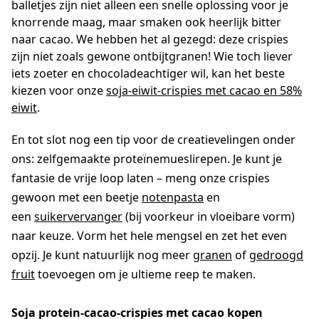
balletjes zijn niet alleen een snelle oplossing voor je
knorrende maag, maar smaken ook heerlijk bitter
naar cacao. We hebben het al gezegd: deze crispies
zijn niet zoals gewone ontbijtgranen! Wie toch liever
iets zoeter en chocoladeachtiger wil, kan het beste
kiezen voor onze
soja-eiwit-crispies met cacao en 58%
eiwit
.
En tot slot nog een tip voor de creatievelingen onder
ons: zelfgemaakte proteïnemueslirepen. Je kunt je
fantasie de vrije loop laten – meng onze crispies
gewoon met een beetje
notenpasta
en
een
suikervervanger
(bij voorkeur in vloeibare vorm)
naar keuze. Vorm het hele mengsel en zet het even
opzij. Je kunt natuurlijk nog meer
granen
of
gedroogd
fruit
toevoegen om je ultieme reep te maken.
Soja protein-cacao-crispies met cacao kopen