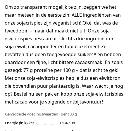
Om zo transparant mogelijk te zijn, zeggen we het
maar meteen in de eerste zin: ALLE ingrediënten van
onze sojacrispies zijn veganistisch! Oké, dat was de
tweede zin – maar dat maakt niet uit! Onze soja-
eiwitcrispies bestaan uit slechts drie ingrediënten:
soja-eiwit, cacaopoeder en tapiocazetmeel. Ze
bevatten dus geen toegevoegde suikers* en hebben
daardoor een fijne, licht bittere cacaosmaak. En zoals
gezegd: 77 g proteïne per 100 g – dat is echt te gek!
Met onze soja-eiwitcrispies heb je dus een eiwitbron
die bovendien puur plantaardig is. Waar wacht je nog
op? Bestel nu een pak en koop onze soja-eiwitcrispies
met cacao voor je volgende ontbijtavontuur!
Gemiddelde voedingswaarden
per 100 g
Energie (in kj/kcal)
1594 / 381