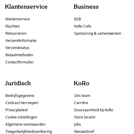
Klantenservice
Business
Klantenservice
B2B
Klachten
KoRo Cafe
Retourneren
Sponsoring & samenwerken
Verzendinformatie
Verzendstatus
Betaalmethoden
Contactformulier
Juridisch
KoRo
Bedrijfsgegevens
Ons team
Contract herroepen
Carrière
Privacybeleid
Duurzaamheid bij KoRo
Cookie-instellingen
Store locator
Algemene voorwaarden
Jobs
Toegankelijkheidsverklaring
Nieuwsbrief