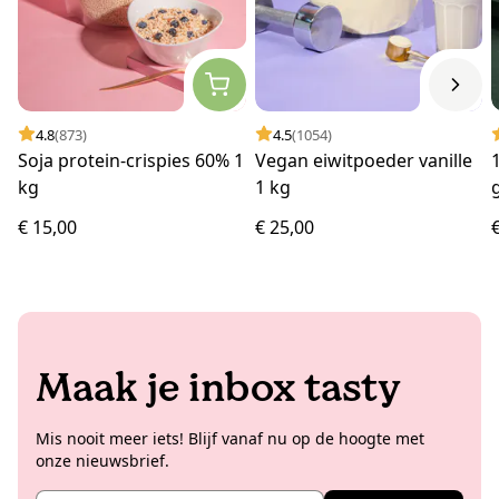
4.8
(873)
4.5
(1054)
Soja protein-crispies 60% 1
Vegan eiwitpoeder vanille
kg
1 kg
€ 15,00
€ 25,00
Maak je inbox tasty
Mis nooit meer iets! Blijf vanaf nu op de hoogte met
onze nieuwsbrief.