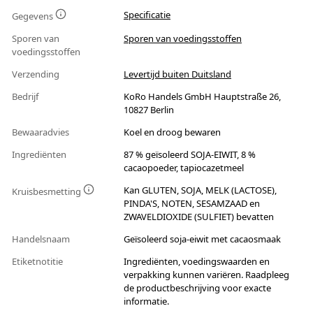
Specificatie
Gegevens
Sporen van
Sporen van voedingsstoffen
voedingsstoffen
Verzending
Levertijd buiten Duitsland
Bedrijf
KoRo Handels GmbH Hauptstraße 26,
10827 Berlin
Bewaaradvies
Koel en droog bewaren
Ingrediënten
87 % geïsoleerd SOJA-EIWIT, 8 %
cacaopoeder, tapiocazetmeel
Kan GLUTEN, SOJA, MELK (LACTOSE),
Kruisbesmetting
PINDA'S, NOTEN, SESAMZAAD en
ZWAVELDIOXIDE (SULFIET) bevatten
Handelsnaam
Geïsoleerd soja-eiwit met cacaosmaak
Etiketnotitie
Ingrediënten, voedingswaarden en
verpakking kunnen variëren. Raadpleeg
de productbeschrijving voor exacte
informatie.