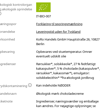
kologisk kontrolorgan
g økologisk oprindelse
IT-BIO-007
æringsspor
Forklaring til sporingsmærkning
orsendelse
Leveringstid uden for Tyskland
irksomhed
KoRo Handels GmbH Hauptstraße 26, 10827
Berlin
pbevaring
Opbevares ved stuetemperatur. Omrør
eventuelt udskilt olie
ngredienser
Rørsukker*, solsikkeolie*, 27 % fedtfattigt
kakaopulver*, 5 % chokolade (kakaopulver*,
rørsukker*, kakaosmør*), emulgator:
solsikkelecithin* *fra økologisk jordbrug
Kan indeholde NØDDER
rydskontaminering
andelsnavn
Økologisk mørk chokoladecreme
tiketnote
Ingredienser, næringsværdier og emballage
kan ændres. For nøjagtige oplysninger, se