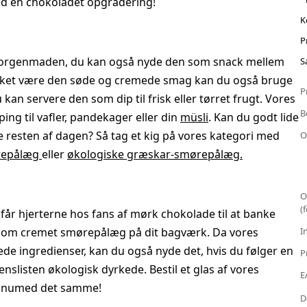
rød en chokoladet opgradering!
K
P
 morgenmaden, du kan også nyde den som snack mellem
S
akket være den søde og cremede smag kan du også bruge
P
u kan servere den som dip til frisk eller tørret frugt. Vores
B
g til vafler, pandekager eller din
müsli
. Kan du godt lide
 resten af dagen? Så tag et kig på vores kategori med
O
repålæg
eller
økologiske græskar-smørepålæg.
O
(
r hjerterne hos fans af mørk chokolade til at banke
t som cremet smørepålæg på dit bagværk. Da vores
I
 ingredienser, kan du også nyde det, hvis du følger en
P
enslisten økologisk dyrkede. Bestil et glas af vores
E
g numed det samme!
D