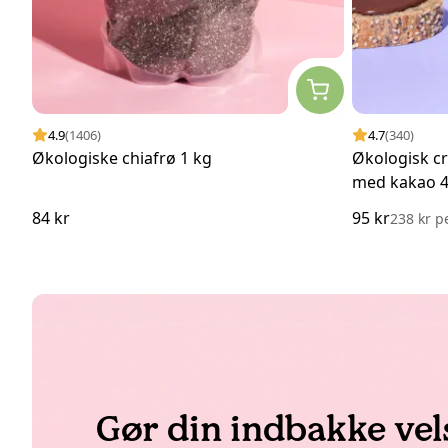
4.9
(1406)
4.7
(340)
Økologiske chiafrø 1 kg
Økologisk c
med kakao 4
84 kr
95 kr
238 kr
p
Gør din indbakke ve