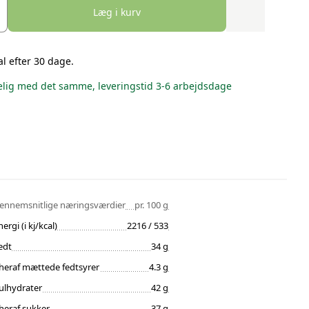
Læg i kurv
al efter 30 dage.
lig med det samme, leveringstid 3-6 arbejdsdage
ennemsnitlige næringsværdier
pr. 100 g
nergi (i kj/kcal)
2216 / 533
edt
34 g
heraf mættede fedtsyrer
4.3 g
ulhydrater
42 g
heraf sukker
37 g