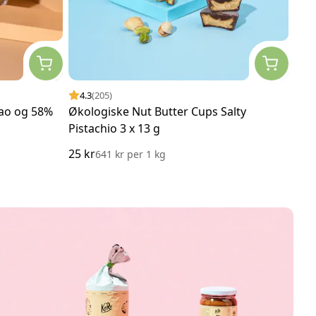
4.3
(205)
4.
kao og 58%
Økologiske Nut Butter Cups Salty
Økol
Pistachio 3 x 13 g
25 kr
40 k
641 kr
per
1 kg