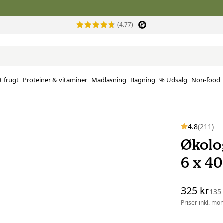
(4.77)
t frugt
Proteiner & vitaminer
Madlavning
Bagning
% Udsalg
Non-food
4.8
(211)
Økolo
6 x 40
325 kr
135
Priser inkl. mo