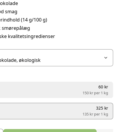
okolade
sød smag
erindhold (14 g/100 g)
k smørepålæg
ke kvalitetsingredienser
60 kr
150 kr per
1 kg
325 kr
135 kr per
1 kg