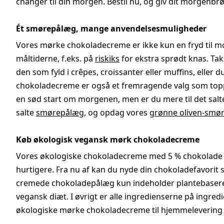
changer til din morgen. Bestil nu, og giv dit morgenb
Ét smørepålæg, mange anvendelsesmuligheder
Vores mørke chokoladecreme er ikke kun en fryd til
måltiderne, f.eks. på
riskiks
for ekstra sprødt knas. T
den som fyld i crêpes, croissanter eller muffins, eller d
chokoladecreme er også et fremragende valg som toppin
en sød start om morgenen, men er du mere til det salte
salte
smørepålæg
, og opdag vores
grønne oliven-smø
Køb økologisk vegansk mørk chokoladecreme
Vores økologiske chokoladecreme med 5 % chokolade få
hurtigere. Fra nu af kan du nyde din chokoladefavori
cremede chokoladepålæg kun indeholder plantebaserede
vegansk diæt. I øvrigt er alle ingredienserne på ingredi
økologiske mørke chokoladecreme til hjemmeleverin