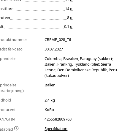
ostfibre
14 g
rotein
8 g
alt
0.1 g
roduktnummer
CREME_028_T6
edst før-dato
30.07.2027
prindelse
Colombia, Brasilien, Paraguay (sukker);
Italien, Frankrig, Tyskland (olie); Sierra
Leone, Den Dominikanske Republik, Peru
(kakaopulver)
prindelse
Italien
forarbejdning)
ndhold
2.4 kg
roducent
KoRo
AN/GTIN
4255582809763
Specifikation
atablad