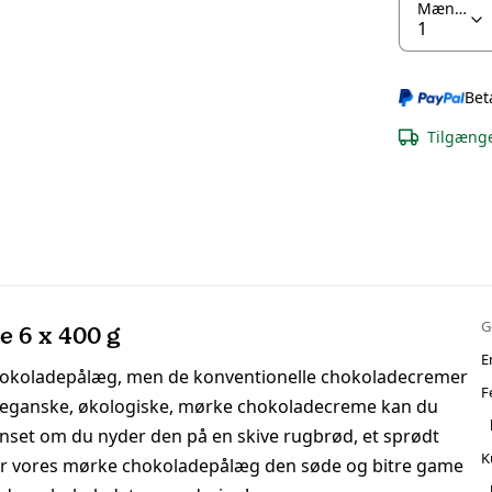
Mængde
Bet
Tilgænge
G
 6 x 400 g
E
hokoladepålæg, men de konventionelle chokoladecremer
F
es veganske, økologiske, mørke chokoladecreme kan du
anset om du nyder den på en skive rugbrød, et sprødt
K
 er vores mørke chokoladepålæg den søde og bitre game