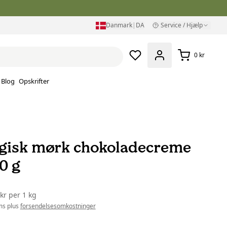
Danmark
|
DA
Service / Hjælp
0 kr
Blog
Opskrifter
gisk mørk chokoladecreme
0 g
 kr
per
1 kg
ms plus
forsendelsesomkostninger