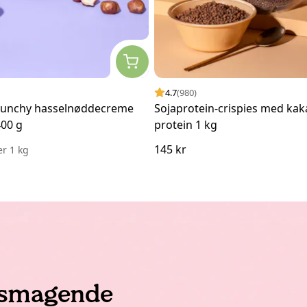
4.7
(980)
runchy hasselnøddecreme
Sojaprotein-crispies med ka
00 g
protein 1 kg
145 kr
er
1 kg
lsmagende