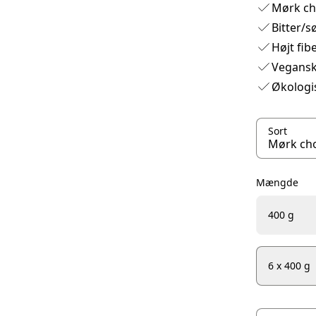
Mørk ch
Bitter/
Højt fib
Vegans
Økologis
Sort
Mængde
400 g
6 x 400 g