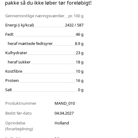
pakke så du ikke løber tør foreløbigt!
Gennemsnitlige næringsværdier
pr. 100 g
Energi (i kj/kcal)
2432 / 587
Fedt
46 g
heraf mættede fedtsyrer
8.9 g
Kulhydrater
23 g
heraf sukker
18 g
Kostfibre
10 g
Protein
16 g
Salt
0 g
Produktnummer
MAND_010
Bedst før-dato
04.04.2027
Oprindelse
Holland
(forarbejdning)