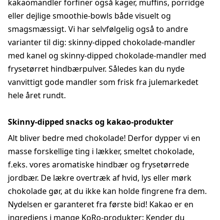
kakaomandler forfiner også kager, muffins, porridge
eller dejlige smoothie-bowls både visuelt og
smagsmæssigt. Vi har selvfølgelig også to andre
varianter til dig: skinny-dipped chokolade-mandler
med kanel og skinny-dipped chokolade-mandler med
frysetørret hindbærpulver. Således kan du nyde
vanvittigt gode mandler som frisk fra julemarkedet
hele året rundt.
Skinny-dipped snacks og kakao-produkter
Alt bliver bedre med chokolade! Derfor dypper vi en
masse forskellige ting i lækker, smeltet chokolade,
f.eks. vores aromatiske hindbær og frysetørrede
jordbær. De lækre overtræk af hvid, lys eller mørk
chokolade gør, at du ikke kan holde fingrene fra dem.
Nydelsen er garanteret fra første bid! Kakao er en
ingrediens i mange KoRo-produkter: Kender du