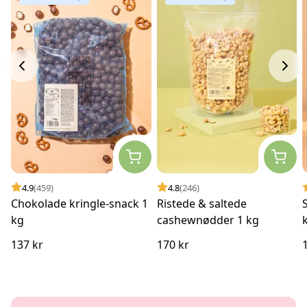
4.9
(459)
4.8
(246)
Chokolade kringle-snack 1
Ristede & saltede
kg
cashewnødder 1 kg
137 kr
170 kr