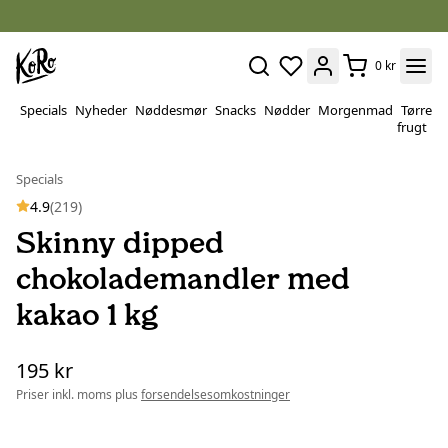
0 kr
Specials
Nyheder
Nøddesmør
Snacks
Nødder
Morgenmad
Tørret
P
frugt
&
v
Specials
4.9
(219)
Skinny dipped
chokolademandler med
kakao 1 kg
195 kr
Priser inkl. moms plus
forsendelsesomkostninger