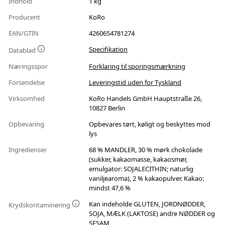
Indhold
1 kg
Producent
KoRo
EAN/GTIN
4260654781274
Specifikation
Datablad
Næringsspor
Forklaring til sporingsmærkning
Forsendelse
Leveringstid uden for Tyskland
Virksomhed
KoRo Handels GmbH Hauptstraße 26,
10827 Berlin
Opbevaring
Opbevares tørt, køligt og beskyttes mod
lys
Ingredienser
68 % MANDLER, 30 % mørk chokolade
(sukker, kakaomasse, kakaosmør,
emulgator: SOJALECITHIN; naturlig
vaniljearoma), 2 % kakaopulver. Kakao:
mindst 47,6 %
Kan indeholde GLUTEN, JORDNØDDER,
Krydskontaminering
SOJA, MÆLK (LAKTOSE) andre NØDDER og
SESAM