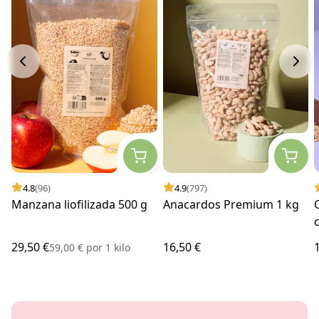
4.8
(96)
4.9
(797)
Manzana liofilizada 500 g
Anacardos Premium 1 kg
29,50 €
16,50 €
59,00 €
por
1 kilo