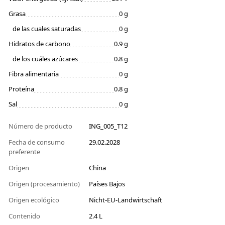
Grasa
0 g
de las cuales saturadas
0 g
Hidratos de carbono
0.9 g
de los cuáles azúcares
0.8 g
Fibra alimentaria
0 g
Proteína
0.8 g
Sal
0 g
Número de producto
ING_005_T12
Fecha de consumo
29.02.2028
preferente
Origen
China
Origen (procesamiento)
Países Bajos
Origen ecológico
Nicht-EU-Landwirtschaft
Contenido
2.4 L