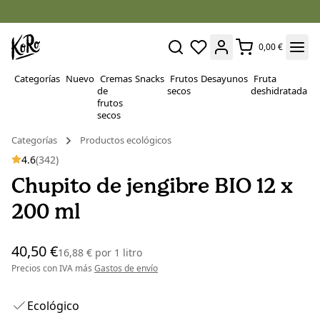
0,00 €
Categorías
Nuevo
Cremas
Snacks
Frutos
Desayunos
Fruta
P
de
secos
deshidratada
Su
frutos
secos
Categorías
Productos ecológicos
4.6
(342)
Chupito de jengibre BIO 12 x
200 ml
40,50 €
16,88 €
por
1 litro
Precios con IVA más
Gastos de envío
Ecológico