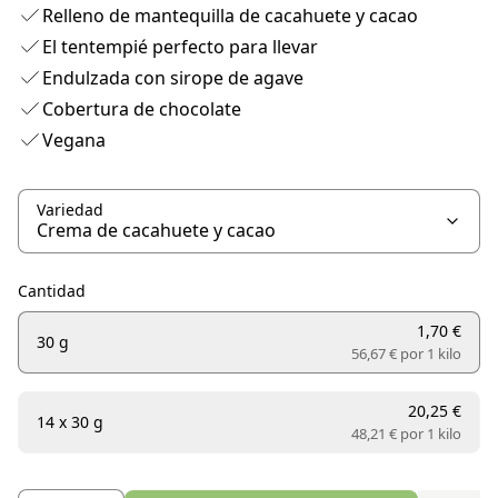
Relleno de mantequilla de cacahuete y cacao
El tentempié perfecto para llevar
Endulzada con sirope de agave
Cobertura de chocolate
Vegana
Variedad
Cantidad
1,70 €
30 g
56,67 € por
1 kilo
20,25 €
14 x 30 g
48,21 € por
1 kilo