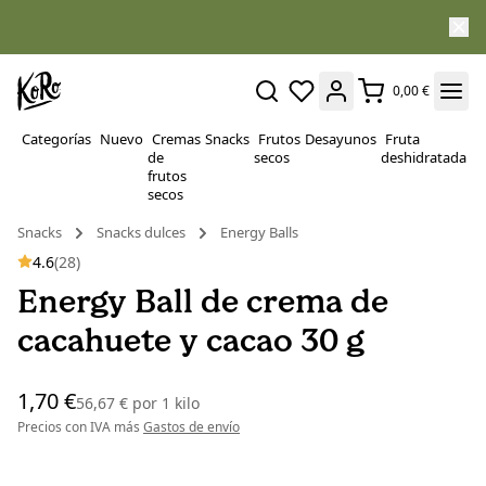
0,00 €
Categorías
Nuevo
Cremas
Snacks
Frutos
Desayunos
Fruta
P
de
secos
deshidratada
Su
frutos
secos
Snacks
Snacks dulces
Energy Balls
4.6
(28)
Energy Ball de crema de
cacahuete y cacao 30 g
1,70 €
56,67 €
por
1 kilo
Precios con IVA más
Gastos de envío