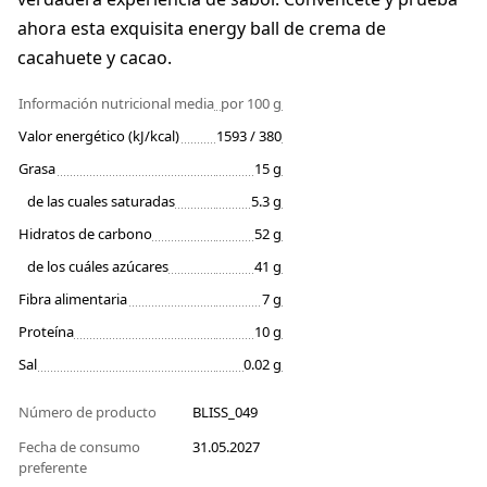
ahora esta exquisita energy ball de crema de
cacahuete y cacao.
Información nutricional media
por 100 g
Valor energético (kJ/kcal)
1593 / 380
Grasa
15 g
de las cuales saturadas
5.3 g
Hidratos de carbono
52 g
de los cuáles azúcares
41 g
Fibra alimentaria
7 g
Proteína
10 g
Sal
0.02 g
Número de producto
BLISS_049
Fecha de consumo
31.05.2027
preferente