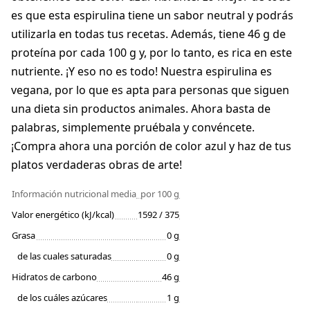
es que esta espirulina tiene un sabor neutral y podrás
utilizarla en todas tus recetas. Además, tiene 46 g de
proteína por cada 100 g y, por lo tanto, es rica en este
nutriente. ¡Y eso no es todo! Nuestra espirulina es
vegana, por lo que es apta para personas que siguen
una dieta sin productos animales. Ahora basta de
palabras, simplemente pruébala y convéncete.
¡Compra ahora una porción de color azul y haz de tus
platos verdaderas obras de arte!
Información nutricional media
por 100 g
Valor energético (kJ/kcal)
1592 / 375
Grasa
0 g
de las cuales saturadas
0 g
Hidratos de carbono
46 g
de los cuáles azúcares
1 g