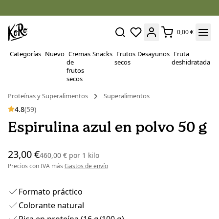
0,00 €
Categorías
Nuevo
Cremas
Snacks
Frutos
Desayunos
Fruta
P
de
secos
deshidratada
Su
frutos
secos
Proteínas y Superalimentos
Superalimentos
4.8
(59)
Espirulina azul en polvo 50 g
23,00 €
460,00 €
por
1 kilo
Precios con IVA más
Gastos de envío
Formato práctico
Colorante natural