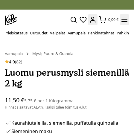
0,00 €
Yleiskatsaus
Uutuudet
Välipalat
Aamupala
Pähkinätahnat
Pähkinät
Aamupala
Mysli, Puuro & Granola
4.9
(82)
Luomu perusmysli siemenillä
2 kg
11,50 €
5,75 €
per
1 Kilogramma
Hinnat sisältävät ALV:n, lisäksi tulee
toimituskulut
Kaurahiutaleilla, siemenillä, puffatulla quinoalla
Siemeninen maku