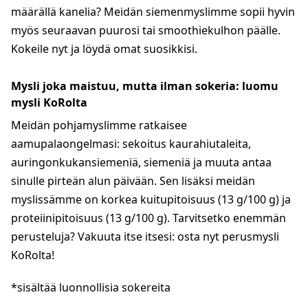
määrällä kanelia? Meidän siemenmyslimme sopii hyvin
myös seuraavan puurosi tai smoothiekulhon päälle.
Kokeile nyt ja löydä omat suosikkisi.
Mysli joka maistuu, mutta ilman sokeria: luomu
mysli KoRolta
Meidän pohjamyslimme ratkaisee
aamupalaongelmasi: sekoitus kaurahiutaleita,
auringonkukansiemeniä, siemeniä ja muuta antaa
sinulle pirteän alun päivään. Sen lisäksi meidän
myslissämme on korkea kuitupitoisuus (13 g/100 g) ja
proteiinipitoisuus (13 g/100 g). Tarvitsetko enemmän
perusteluja? Vakuuta itse itsesi: osta nyt perusmysli
KoRolta!
*sisältää luonnollisia sokereita