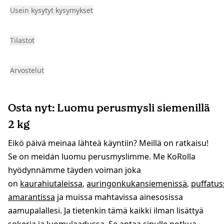
Usein kysytyt kysymykset
Tilastot
Arvostelut
Osta nyt: Luomu perusmysli siemenillä
2 kg
Eikö päivä meinaa lähteä käyntiin? Meillä on ratkaisu!
Se on meidän luomu perusmyslimme. Me KoRolla
hyödynnämme täyden voiman joka
on
kaurahiutaleissa
,
auringonkukansiemenissä
,
puffatus
amarantissa
ja muissa mahtavissa ainesosissa
aamupalallesi. Ja tietenkin tämä kaikki ilman lisättyä