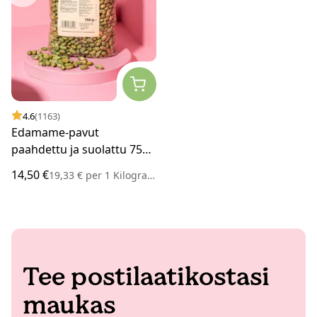
4.6
(1163)
Edamame-pavut
paahdettu ja suolattu 750
g
14,50 €
19,33 €
per
1 Kilogramma
Tee postilaatikostasi
maukas