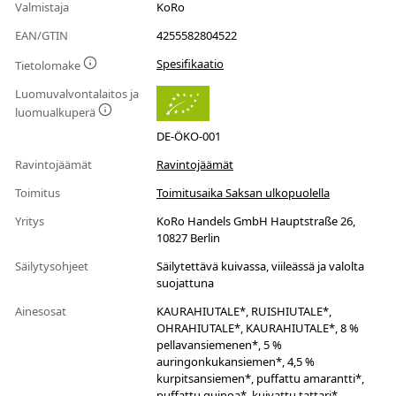
Valmistaja
KoRo
EAN/GTIN
4255582804522
Spesifikaatio
Tietolomake
Luomuvalvontalaitos ja
luomualkuperä
DE-ÖKO-001
Ravintojäämät
Ravintojäämät
Toimitus
Toimitusaika Saksan ulkopuolella
Yritys
KoRo Handels GmbH Hauptstraße 26,
10827 Berlin
Säilytysohjeet
Säilytettävä kuivassa, viileässä ja valolta
suojattuna
Ainesosat
KAURAHIUTALE*, RUISHIUTALE*,
OHRAHIUTALE*, KAURAHIUTALE*, 8 %
pellavansiemenen*, 5 %
auringonkukansiemen*, 4,5 %
kurpitsansiemen*, puffattu amarantti*,
puffattu quinoa*, kuivattu tattari*