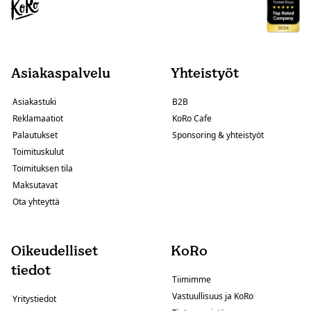
Asiakaspalvelu
Yhteistyöt
Asiakastuki
B2B
Reklamaatiot
KoRo Cafe
Palautukset
Sponsoring & yhteistyöt
Toimituskulut
Toimituksen tila
Maksutavat
Ota yhteyttä
Oikeudelliset
KoRo
tiedot
Tiimimme
Vastuullisuus ja KoRo
Yritystiedot