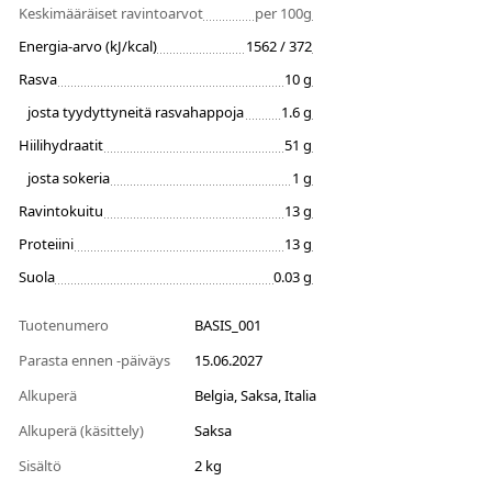
Keskimääräiset ravintoarvot
per 100g
Energia-arvo (kJ/kcal)
1562 / 372
Rasva
10 g
josta tyydyttyneitä rasvahappoja
1.6 g
Hiilihydraatit
51 g
josta sokeria
1 g
Ravintokuitu
13 g
Proteiini
13 g
Suola
0.03 g
Tuotenumero
BASIS_001
Parasta ennen -päiväys
15.06.2027
Alkuperä
Belgia, Saksa, Italia
Alkuperä (käsittely)
Saksa
Sisältö
2 kg