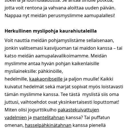
sokeria ja luomulaadussa. Se antaa sinulle potkua,
jotta voit rentona ja vahvana aloittaa uuden päivän.
Nappaa nyt meidän perusmyslimme aamupalallesi!
Herkullinen myslipohja kaurahiutaleilla
Voit nauttia meidän pohjamyslistäme sellaisenaan,
jonkin valitsemasi kasvijuoman tai maidon kanssa – tai
katso meidän aamupalavalikoimamme. Meidän
myslimme antaa hyvän pohjan kaikenlaisille
mysliaineksille: pähkinöille,
hedelmille,
kaakaonibseille
ja paljon muulle! Kaikki
kuivatut hedelmät sekä marjat sopivat myös loistavasti
tämän myslimme kanssa. Tee tästä myslistä siis oma
juttusi, vaihtoehdot ovat yksinkertaisesti loputtomat!
Miten olisi jogurttikulho
pakastekuivattujen
vadelmien
ja
mantelitahnan
kanssa? Tai puffatun
omenan,
hasselpähkinätahnan
kanssa pienellä