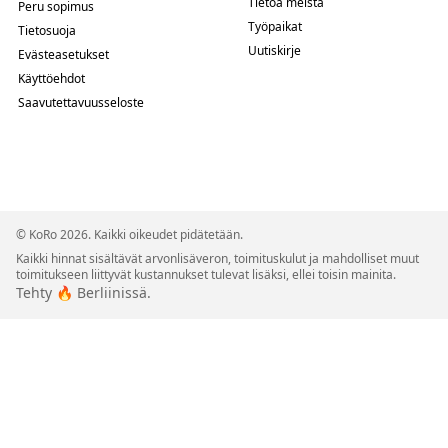
Tietoa meistä
Peru sopimus
Työpaikat
Tietosuoja
Uutiskirje
Evästeasetukset
Käyttöehdot
Saavutettavuusseloste
© KoRo 2026. Kaikki oikeudet pidätetään.
Kaikki hinnat sisältävät arvonlisäveron, toimituskulut ja mahdolliset muut
toimitukseen liittyvät kustannukset tulevat lisäksi, ellei toisin mainita.
Tehty 🔥 Berliinissä.