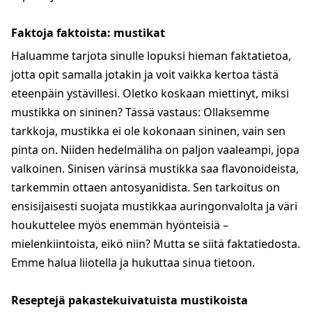
Faktoja faktoista: mustikat
Haluamme tarjota sinulle lopuksi hieman faktatietoa,
jotta opit samalla jotakin ja voit vaikka kertoa tästä
eteenpäin ystävillesi. Oletko koskaan miettinyt, miksi
mustikka on sininen? Tässä vastaus: Ollaksemme
tarkkoja, mustikka ei ole kokonaan sininen, vain sen
pinta on. Niiden hedelmäliha on paljon vaaleampi, jopa
valkoinen. Sinisen värinsä mustikka saa flavonoideista,
tarkemmin ottaen antosyanidista. Sen tarkoitus on
ensisijaisesti suojata mustikkaa auringonvalolta ja väri
houkuttelee myös enemmän hyönteisiä –
mielenkiintoista, eikö niin? Mutta se siitä faktatiedosta.
Emme halua liiotella ja hukuttaa sinua tietoon.
Reseptejä pakastekuivatuista mustikoista