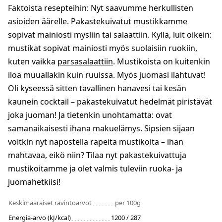
Faktoista resepteihin: Nyt saavumme herkullisten
asioiden äärelle. Pakastekuivatut mustikkamme
sopivat mainiosti mysliin tai salaattiin. Kyllä, luit oikein:
mustikat sopivat mainiosti myös suolaisiin ruokiin,
kuten vaikka
parsasalaattiin
. Mustikoista on kuitenkin
iloa muuallakin kuin ruuissa. Myös juomasi ilahtuvat!
Oli kyseessä sitten tavallinen hanavesi tai kesän
kaunein cocktail – pakastekuivatut hedelmät piristävät
joka juoman! Ja tietenkin unohtamatta: ovat
samanaikaisesti ihana makuelämys. Sipsien sijaan
voitkin nyt napostella rapeita mustikoita – ihan
mahtavaa, eikö niin? Tilaa nyt pakastekuivattuja
mustikoitamme ja olet valmis tuleviin ruoka- ja
juomahetkiisi!
Keskimääräiset ravintoarvot
per 100g
Energia-arvo (kJ/kcal)
1200 / 287