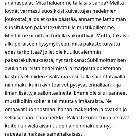
ananaspalat
. Mitä haluamme tällä siis sanoa? Meiltä
löydät varmasti suosikkisi kuivattujen hedelmien
joukosta! Ja jos et osaa päättää, annamme lämpimän
suosituksen pakastekuivatuille mustikoillemme.
Meidät ne nimittäin todella vakuuttivat. Mutta, takaisin
alkuperäiseen kysymykseen, mitä pakastekuivattu
edes tarkoittaa? Jollet ole kuullut aiemmin
pakastekuivauksesta, nyt tarkkana: Sublimoitumisen
avulla tuoreista hedelmistä ja marjoista poistetaan
kosteus eli niiden sisältämä vesi. Tällä säilöntätavalla
niin maku kuin ravintoarvot pysyvät ennallaan – ja
ilman lisättyjä säilöntäaineita! Emme ole siis lisänneet
mustikoihin sokeria tai muuta ylimääräistä. Ne
omaavat luonnostaan ihanan makeuden ja ovatkin jo
sellaisenaan ihana herkku. Pakastekuivattuina ne ovat
kuitenkin vielä aivan uudenlainen makuelämys –
rapeaa ja makeaa samanaikaisesti.