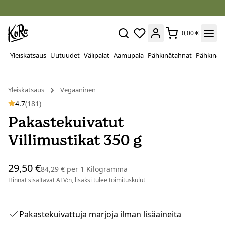
0,00 €
Yleiskatsaus
Uutuudet
Välipalat
Aamupala
Pähkinätahnat
Pähkinät
Yleiskatsaus
Vegaaninen
4.7
(181)
Pakastekuivatut
Villimustikat 350 g
29,50 €
84,29 €
per
1 Kilogramma
Hinnat sisältävät ALV:n, lisäksi tulee
toimituskulut
Pakastekuivattuja marjoja ilman lisäaineita