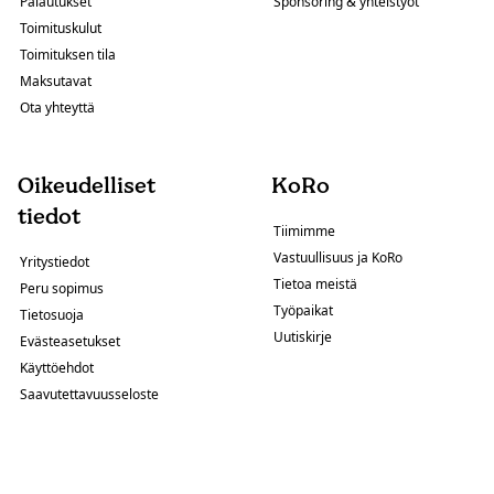
Palautukset
Sponsoring & yhteistyöt
Toimituskulut
Toimituksen tila
Maksutavat
Ota yhteyttä
Oikeudelliset
KoRo
tiedot
Tiimimme
Vastuullisuus ja KoRo
Yritystiedot
Tietoa meistä
Peru sopimus
Työpaikat
Tietosuoja
Uutiskirje
Evästeasetukset
Käyttöehdot
Saavutettavuusseloste