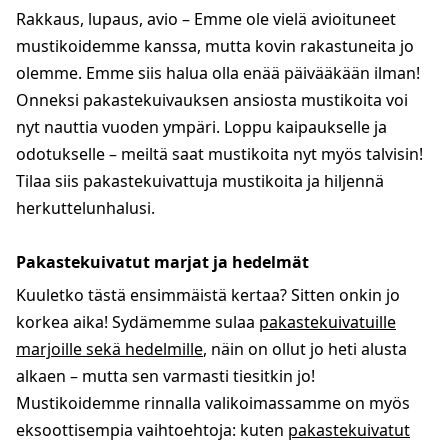
Rakkaus, lupaus, avio – Emme ole vielä avioituneet
mustikoidemme kanssa, mutta kovin rakastuneita jo
olemme. Emme siis halua olla enää päivääkään ilman!
Onneksi pakastekuivauksen ansiosta mustikoita voi
nyt nauttia vuoden ympäri. Loppu kaipaukselle ja
odotukselle – meiltä saat mustikoita nyt myös talvisin!
Tilaa siis pakastekuivattuja mustikoita ja hiljennä
herkuttelunhalusi.
Pakastekuivatut marjat ja hedelmät
Kuuletko tästä ensimmäistä kertaa? Sitten onkin jo
korkea aika! Sydämemme sulaa
pakastekuivatuille
marjoille sekä hedelmille
, näin on ollut jo heti alusta
alkaen – mutta sen varmasti tiesitkin jo!
Mustikoidemme rinnalla valikoimassamme on myös
eksoottisempia vaihtoehtoja: kuten
pakastekuivatut