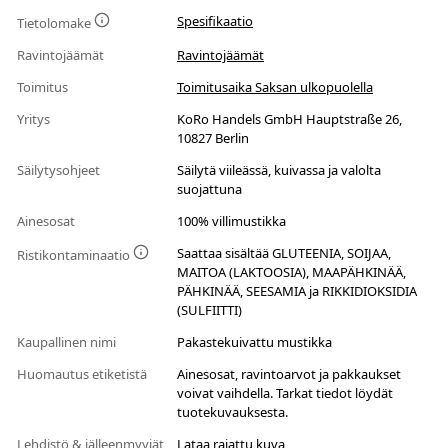
Spesifikaatio
Tietolomake
Ravintojäämät
Ravintojäämät
Toimitus
Toimitusaika Saksan ulkopuolella
Yritys
KoRo Handels GmbH Hauptstraße 26,
10827 Berlin
Säilytysohjeet
Säilytä viileässä, kuivassa ja valolta
suojattuna
Ainesosat
100% villimustikka
Saattaa sisältää GLUTEENIA, SOIJAA,
Ristikontaminaatio
MAITOA (LAKTOOSIA), MAAPÄHKINÄÄ,
PÄHKINÄÄ, SEESAMIA ja RIKKIDIOKSIDIA
(SULFIITTI)
Kaupallinen nimi
Pakastekuivattu mustikka
Huomautus etiketistä
Ainesosat, ravintoarvot ja pakkaukset
voivat vaihdella. Tarkat tiedot löydät
tuotekuvauksesta.
Lehdistö & jälleenmyyjät
Lataa rajattu kuva