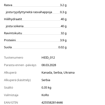
Rasva
3.2 g
josta tyydyttyneitä rasvahappoja
0.3 g
Hiilihydraatit
40 g
josta sokeria
40 g
Ravintokuitu
32 g
Proteiini
3.9 g
Suola
0.02 g
Tuotenumero
HEID_012
Parasta ennen -päiväys
08.03.2028
Alkuperä
Kanada, Serbia, Ukraina
Alkuperä (käsittely)
Serbia
Sisältö
0.35 kg
Valmistaja
KoRo
EAN/GTIN
4255582814446