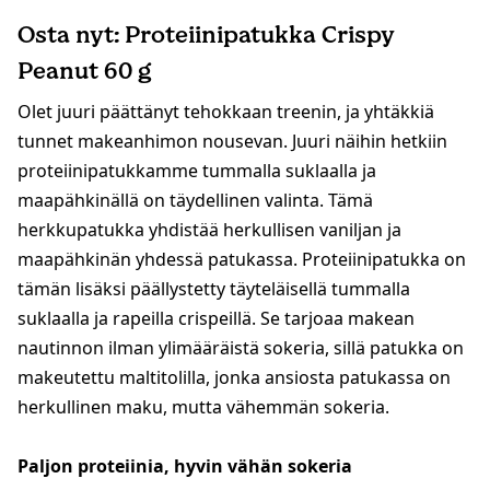
Osta nyt: Proteiinipatukka Crispy
Peanut 60 g
Olet juuri päättänyt tehokkaan treenin, ja yhtäkkiä
tunnet makeanhimon nousevan. Juuri näihin hetkiin
proteiinipatukkamme tummalla suklaalla ja
maapähkinällä on täydellinen valinta. Tämä
herkkupatukka yhdistää herkullisen vaniljan ja
maapähkinän yhdessä patukassa. Proteiinipatukka on
tämän lisäksi päällystetty täyteläisellä tummalla
suklaalla ja rapeilla crispeillä. Se tarjoaa makean
nautinnon ilman ylimääräistä sokeria, sillä patukka on
makeutettu maltitolilla, jonka ansiosta patukassa on
herkullinen maku, mutta vähemmän sokeria.
Paljon proteiinia, hyvin vähän sokeria