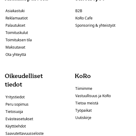
Asiakastuki
B2B
Reklamaatiot
KoRo Cafe
Palautukset
Sponsoring & yhteistyöt
Toimituskulut
Toimituksen tila
Maksutavat
Ota yhteyttä
Oikeudelliset
KoRo
tiedot
Tiimimme
Vastuullisuus ja KoRo
Yritystiedot
Tietoa meistä
Peru sopimus
Työpaikat
Tietosuoja
Uutiskirje
Evästeasetukset
Käyttöehdot
Saavutettavuusseloste