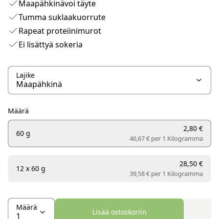
Maapähkinävoi täyte
Tumma suklaakuorrute
Rapeat proteiinimurot
Ei lisättyä sokeria
Lajike
Määrä
2,80 €
60 g
46,67 € per
1 Kilogramma
28,50 €
12 x 60 g
39,58 € per
1 Kilogramma
Määrä
Lisää ostoskoriin