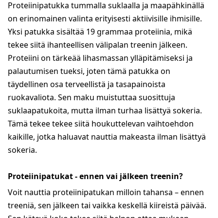
Proteiinipatukka tummalla suklaalla ja maapähkinällä
on erinomainen valinta erityisesti aktiivisille ihmisille.
Yksi patukka sisältää 19 grammaa proteiinia, mikä
tekee siitä ihanteellisen välipalan treenin jälkeen.
Proteiini on tärkeää lihasmassan ylläpitämiseksi ja
palautumisen tueksi, joten tämä patukka on
täydellinen osa terveellistä ja tasapainoista
ruokavaliota. Sen maku muistuttaa suosittuja
suklaapatukoita, mutta ilman turhaa lisättyä sokeria.
Tämä tekee tekee siitä houkuttelevan vaihtoehdon
kaikille, jotka haluavat nauttia makeasta ilman lisättyä
sokeria.
Proteiinipatukat - ennen vai jälkeen treenin?
Voit nauttia proteiinipatukan milloin tahansa – ennen
treeniä, sen jälkeen tai vaikka keskellä kiireistä päivää.