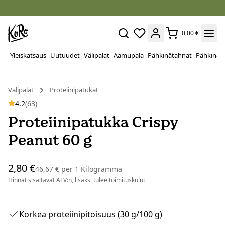
0,00 €
Yleiskatsaus
Uutuudet
Välipalat
Aamupala
Pähkinätahnat
Pähkinät
Välipalat
Proteiinipatukat
4.2
(63)
Proteiinipatukka Crispy
Peanut 60 g
2,80 €
46,67 €
per
1 Kilogramma
Hinnat sisältävät ALV:n, lisäksi tulee
toimituskulut
Korkea proteiinipitoisuus (30 g/100 g)