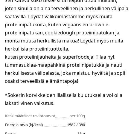
Sen kätevä koko tekee siitä helpon ottaa mukaan,
joten sinulla on aina terveellinen ja herkullinen välipala
saatavilla. Löydät valikoimastamme myös muita
proteiinipatukoita, kuten vegaansien brownie-
proteiinipatukan, cookiedough proteiinipatukan ja
monta muuta herkullista makua! Löydät myös muita
herkullisia proteiinituotteita,
kuten
proteiinijauheita
ja
superfoodeja
! Tilaa nyt
tummasuklaa-maapähkinä proteiinipatukka ja nauti
herkullisesta välipalasta, joka maistuu hyvältä ja sopii
osaksi terveellisiä elämäntapoja!
*Sokerin korvikkeiden liiallisella kulutuksella voi olla
laksatiivinen vaikutus.
Keskimääräiset ravintoarvot
per 100g
Energia-arvo (kJ/kcal)
1582 / 380
Rasva
18 g