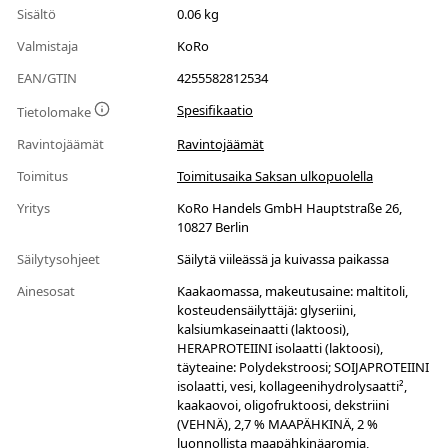
Sisältö
0.06 kg
Valmistaja
KoRo
EAN/GTIN
4255582812534
Spesifikaatio
Tietolomake
Ravintojäämät
Ravintojäämät
Toimitus
Toimitusaika Saksan ulkopuolella
Yritys
KoRo Handels GmbH Hauptstraße 26,
10827 Berlin
Säilytysohjeet
Säilytä viileässä ja kuivassa paikassa
Ainesosat
Kaakaomassa, makeutusaine: maltitoli,
kosteudensäilyttäjä: glyseriini,
kalsiumkaseinaatti (laktoosi),
HERAPROTEIINI isolaatti (laktoosi),
täyteaine: Polydekstroosi; SOIJAPROTEIINI
isolaatti, vesi, kollageenihydrolysaatti²,
kaakaovoi, oligofruktoosi, dekstriini
(VEHNÄ), 2,7 % MAAPÄHKINÄ, 2 %
luonnollista maapähkinäaromia,