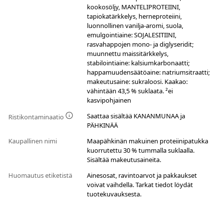
kookosöljy, MANTELIPROTEIINI,
tapiokatärkkelys, herneproteiini,
luonnollinen vanilja-aromi, suola,
emulgointiaine: SOJALESITIINI,
rasvahappojen mono- ja diglyseridit;
muunnettu maissitärkkelys,
stabilointiaine: kalsiumkarbonaatti;
happamuudensäätöaine: natriumsitraatti;
makeutusaine: sukraloosi. Kaakao:
vähintään 43,5 % suklaata. ²ei
kasvipohjainen
Saattaa sisältää KANANMUNAA ja
Ristikontaminaatio
PÄHKINÄÄ
Kaupallinen nimi
Maapähkinän makuinen proteiinipatukka
kuorrutettu 30 % tummalla suklaalla.
Sisältää makeutusaineita.
Huomautus etiketistä
Ainesosat, ravintoarvot ja pakkaukset
voivat vaihdella. Tarkat tiedot löydät
tuotekuvauksesta.