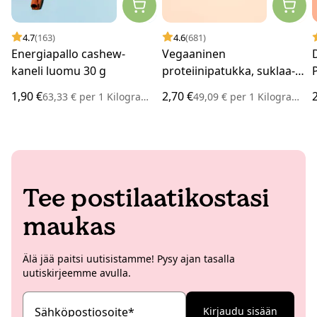
4.7
(163)
4.6
(681)
Energiapallo cashew-
Vegaaninen
kaneli luomu 30 g
proteiinipatukka, suklaa-
brownie 55 g
1,90 €
2,70 €
63,33 €
per
1 Kilogramma
49,09 €
per
1 Kilogramma
Tee postilaatikostasi
maukas
Älä jää paitsi uutisistamme! Pysy ajan tasalla
uutiskirjeemme avulla.
Sähköpostiosoite
*
Kirjaudu sisään