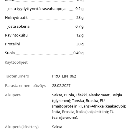
josta tyydyttyneitä rasvahappoja
9.2 g
Hiilihydraatit
28 g
josta sokeria
0.7 g
Ravintokuitu
12 g
Proteiini
30 g
Suola
0.49 g
Käyttöohjeet
Tuotenumero
PROTEIN_062
Parasta ennen -päiväys
28.02.2027
Alkuperä
Saksa, Puola, Tšekki, Alankomaat, Belgia
(glyseriini); Tanska, Brasilia, EU
(maitoproteiini); Länsi-Afrikka (kaakaovoi);
Intia, Brasilia, Italia (soijalesitiini); EU
(vanilja-aromi).
Alkuperä (käsittely)
Saksa