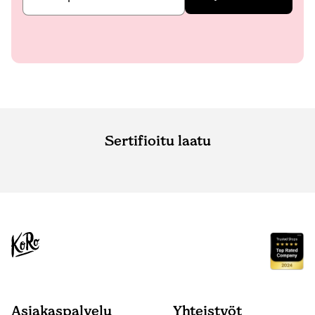
Sertifioitu laatu
Asiakaspalvelu
Yhteistyöt